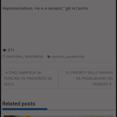
Representatives. He is a senator,” giit ni Castro.
371
,
,
NASYUNAL
NEWS BREAK
pacman
speakership
Post
DND UMAPELA SA
10 PRIORITY BILLS INIHAIN
navigation
PUBLIKO VS PAGSABOG SA
SA PAGBUBUKAS NG
SULU
SENADO
Related posts