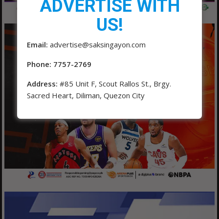
ADVERTISE WITH
US!
Email:
advertise@saksingayon.com
Phone: 7757-2769
Address:
#85 Unit F, Scout Rallos St., Brgy.
Sacred Heart, Diliman, Quezon City