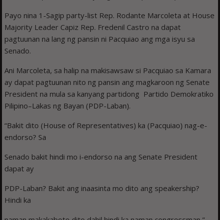
Payo nina 1-Sagip party-list Rep. Rodante Marcoleta at House
Majority Leader Capiz Rep. Fredenil Castro na dapat
pagtuunan na lang ng pansin ni Pacquiao ang mga isyu sa
Senado.
Ani Marcoleta, sa halip na makisawsaw si Pacquiao sa Kamara
ay dapat pagtuunan nito ng pansin ang magkaroon ng Senate
President na mula sa kanyang partidong Partido Demokratiko
Pilipino–Lakas ng Bayan (PDP-Laban).
“Bakit dito (House of Representatives) ka (Pacquiao) nag-e-
endorso? Sa
Senado bakit hindi mo i-endorso na ang Senate President
dapat ay
PDP-Laban? Bakit ang inaasinta mo dito ang speakership?
Hindi ka
naman makakaboto dito dahil hindi ka naman congressman,”