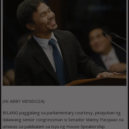
(NI ABBY MENDOZA)
BILANG paggalang sa parliamentary courtesy, pinayuhan ng
dalawang senior congressman si Senador Manny Pacquiao na
umiwas sa pakikialam sa isyu ng House Speakership.