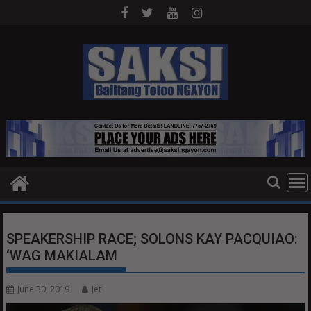
Skip
to
content
SPEAKERSHIP RACE; SOLONS KAY PACQUIAO:
‘WAG MAKIALAM
June 30, 2019
Jet