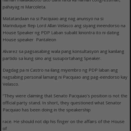
pahayag ni Marcoleta.
Matatandaan na si Pacquiao ang nag anunsyo na si
Marinduque Rep Lord Allan Velasco ang siyang ineendorso na
House Speaker ng PDP Laban subalit kinontra ito ni dating
House speaker Pantaleon
Alvarez sa pagsasabing wala pang konsultasyon ang kanilang
partido sa kung sino ang susuportahang Speaker.
Dagdag pa ni Castro na ilang miyembro ng PDP laban ang
nagsabing personal lamang ni Pacquiao ang pag-eendorso kay
Velasco.
“They were claiming that Senato Pacquiao’s position is not the
official party stand. In short, they questioned what Senator
Pacquiao has been doing in the speakership
race. He should not dip his finger on the affairs of the House
of