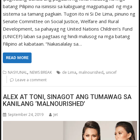
batang Pilipino na isinisisi sa kabiguang magpatupad ng mga
sistema sa tamang pagkain. Tugon ito ni Si De Lima, pinuno ng
Senate Committee on Social Justice, Welfare and Rural
Development, sa pahayag ng United Nations Children’s Fund
(UNICEF) laban sa pagtaas ng hindi malusog na mga batang
Filipino at kabataan. “Nakasalalay sa…
READ MORE
,
,
,
NASYUNAL
NEWS BREAK
de Lima
malnourished
unicef
Leave a comment
ALEX AT TONI, SINAGOT ANG TUMAWAG SA
KANILANG ‘MALNOURISHED’
September 24, 2019
Jet