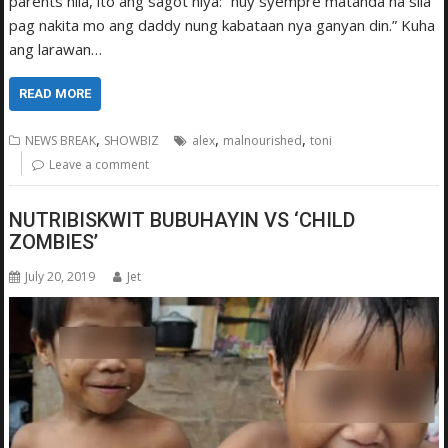
parents nila, ito ang sagot niya: “huy syempre matanda na sila
pag nakita mo ang daddy nung kabataan nya ganyan din.” Kuha
ang larawan…
READ MORE
,
,
,
NEWS BREAK
SHOWBIZ
alex
malnourished
toni
Leave a comment
NUTRIBISKWIT BUBUHAYIN VS ‘CHILD
ZOMBIES’
July 20, 2019
Jet