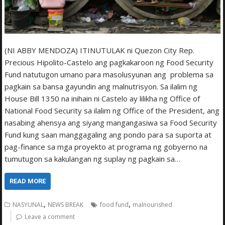
(NI ABBY MENDOZA) ITINUTULAK ni Quezon City Rep.
Precious Hipolito-Castelo ang pagkakaroon ng Food Security
Fund natutugon umano para masolusyunan ang problema sa
pagkain sa bansa gayundin ang malnutrisyon. Sa ilalim ng
House Bill 1350 na inihain ni Castelo ay lilikha ng Office of
National Food Security sa ilalim ng Office of the President, ang
nasabing ahensya ang siyang mangangasiwa sa Food Security
Fund kung saan manggagaling ang pondo para sa suporta at
pag-finance sa mga proyekto at programa ng gobyerno na
tumutugon sa kakulangan ng suplay ng pagkain sa…
READ MORE
,
,
NASYUNAL
NEWS BREAK
food fund
malnourished
Leave a comment