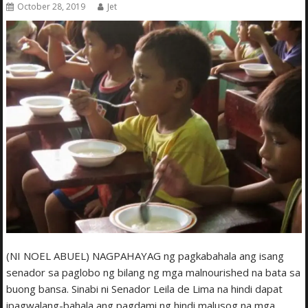
October 28, 2019
Jet
(NI NOEL ABUEL) NAGPAHAYAG ng pagkabahala ang isang
senador sa paglobo ng bilang ng mga malnourished na bata sa
buong bansa. Sinabi ni Senador Leila de Lima na hindi dapat
ipagwalang-bahala ang pagdami ng hindi malusog na mga