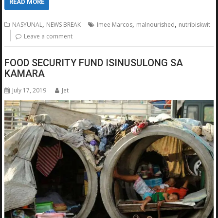
READ MORE
,
,
,
NASYUNAL
NEWS BREAK
Imee Marcos
malnourished
nutribiskwit
Leave a comment
FOOD SECURITY FUND ISINUSULONG SA
KAMARA
July 17, 2019
Jet