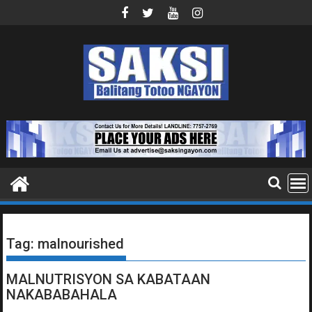
Skip
to
content
Tag:
malnourished
MALNUTRISYON SA KABATAAN
NAKABABAHALA