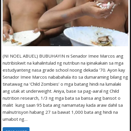
(NI NOEL ABUEL) BUBUHAYIN ni Senador Imee Marcos ang
nutribiskwit na kahalintulad ng nutribun na ipinakakain sa mga
estudyanteng nasa grade school noong dekada ’70. Ayon kay
Senador Imee Marcos nababahala ito sa dumaraming bilang ng
tinatawag na ‘Child Zombies’ o mga batang hindi na lumalaki
ang utak at underweight. Aniya, base sa pag-aaral ng Child
nutrition research, 1/3 ng mga bata sa bansa ang bansot o
maliit kung saan 95 bata ang namamatay kada araw dahil sa
malnutrisyon habang 27 sa bawat 1,000 bata ang hindi na
umabot ng…