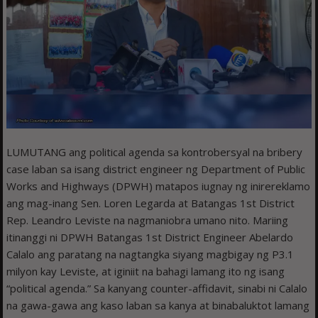
LUMUTANG ang political agenda sa kontrobersyal na bribery
case laban sa isang district engineer ng Department of Public
Works and Highways (DPWH) matapos iugnay ng inirereklamo
ang mag-inang Sen. Loren Legarda at Batangas 1st District
Rep. Leandro Leviste na nagmaniobra umano nito. Mariing
itinanggi ni DPWH Batangas 1st District Engineer Abelardo
Calalo ang paratang na nagtangka siyang magbigay ng P3.1
milyon kay Leviste, at iginiit na bahagi lamang ito ng isang
“political agenda.” Sa kanyang counter-affidavit, sinabi ni Calalo
na gawa-gawa ang kaso laban sa kanya at binabaluktot lamang