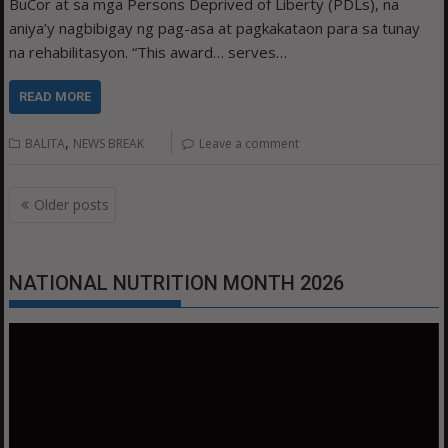
BuCor at sa mga Persons Deprived of Liberty (PDLs), na
aniya’y nagbibigay ng pag-asa at pagkakataon para sa tunay
na rehabilitasyon. “This award… serves…
READ MORE
,
BALITA
NEWS BREAK
Leave a comment
Posts
Older posts
navigation
NATIONAL NUTRITION MONTH 2026
Video
Player