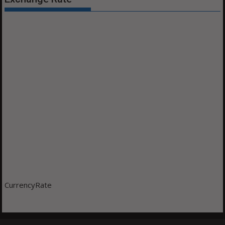
CurrencyRate