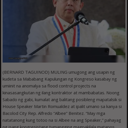
(BERNARD TAGUINOD) MULING umugong ang usapin ng
kudeta sa Mababang Kapulungan ng Kongreso kasabay ng
umiinit na anomalya sa flood control projects na
kinasasangkutan ng ilang kontraktor at mambabatas. Noong
Sabado ng gabi, kumalat ang balitang posibleng mapatalsik si
House Speaker Martin Romualdez at ipalit umano sa kanya si
Bacolod City Rep. Alfredo “Albee” Benitez. “May mga
natatanong kung totoo na si Albee na ang Speaker,” pahayag
ng isang kongresistang tumangging magpakilala matapos