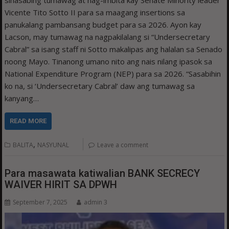
sinasabing tumawag at nag-imbita kay Senate Minority leader
Vicente Tito Sotto II para sa maagang insertions sa
panukalang pambansang budget para sa 2026. Ayon kay
Lacson, may tumawag na nagpakilalang si “Undersecretary
Cabral” sa isang staff ni Sotto makalipas ang halalan sa Senado
noong Mayo. Tinanong umano nito ang nais nilang ipasok sa
National Expenditure Program (NEP) para sa 2026. “Sasabihin
ko na, si ‘Undersecretary Cabral’ daw ang tumawag sa
kanyang…
READ MORE
,
BALITA
NASYUNAL
Leave a comment
Para masawata katiwalian BANK SECRECY
WAIVER HIRIT SA DPWH
September 7, 2025
admin 3