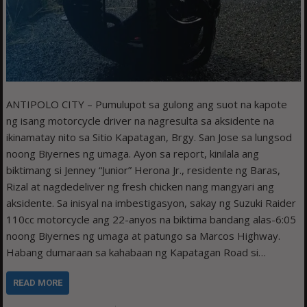
ANTIPOLO CITY – Pumulupot sa gulong ang suot na kapote
ng isang motorcycle driver na nagresulta sa aksidente na
ikinamatay nito sa Sitio Kapatagan, Brgy. San Jose sa lungsod
noong Biyernes ng umaga. Ayon sa report, kinilala ang
biktimang si Jenney “Junior” Herona Jr., residente ng Baras,
Rizal at nagdedeliver ng fresh chicken nang mangyari ang
aksidente. Sa inisyal na imbestigasyon, sakay ng Suzuki Raider
110cc motorcycle ang 22-anyos na biktima bandang alas-6:05
noong Biyernes ng umaga at patungo sa Marcos Highway.
Habang dumaraan sa kahabaan ng Kapatagan Road si…
READ MORE