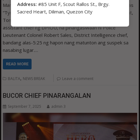
Address:
#85 Unit F, Scout Rallos St., Brgy.
Manila noong Biyernes ng gabi. Kinilala ang suspek na si alyas
Sacred Heart, Diliman, Quezon City
“Tyron James”, 25-anyos, binata, jobless, residente ng Balut,
Tondo. Ayon sa ulat ni Police Lieutenant Ryan Valenzuela,
assistant chief ng DPIOU, na pinangasiwaan ni Police
Lieutenant Colonel Robert Sales, District Intelligence chief,
bandang alas-5:25 ng hapon nang matunton ang suspek sa
nasabing lugar.…
READ MORE
,
BALITA
NEWS BREAK
Leave a comment
BUCOR CHIEF PINARANGALAN
September 7, 2025
admin 3