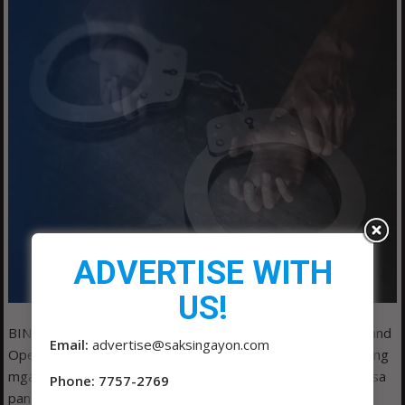
ADVERTISE WITH
US!
BINITBIT ng mga operatiba ng District Police Intelligence and
Email:
advertise@saksingayon.com
Operation Unit (DPIOU) ng Manila Police District, kasama ang
mga tauhan ng Delpan Police Station 12, ang isang suspek sa
Phone: 7757-2769
panggagahasa nang matunton sa Barangay 106, Tondo,