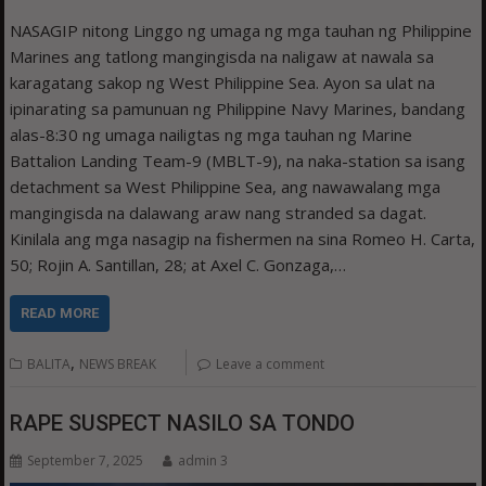
NASAGIP nitong Linggo ng umaga ng mga tauhan ng Philippine
Marines ang tatlong mangingisda na naligaw at nawala sa
karagatang sakop ng West Philippine Sea. Ayon sa ulat na
ipinarating sa pamunuan ng Philippine Navy Marines, bandang
alas-8:30 ng umaga nailigtas ng mga tauhan ng Marine
Battalion Landing Team-9 (MBLT-9), na naka-station sa isang
detachment sa West Philippine Sea, ang nawawalang mga
mangingisda na dalawang araw nang stranded sa dagat.
Kinilala ang mga nasagip na fishermen na sina Romeo H. Carta,
50; Rojin A. Santillan, 28; at Axel C. Gonzaga,…
READ MORE
,
BALITA
NEWS BREAK
Leave a comment
RAPE SUSPECT NASILO SA TONDO
September 7, 2025
admin 3