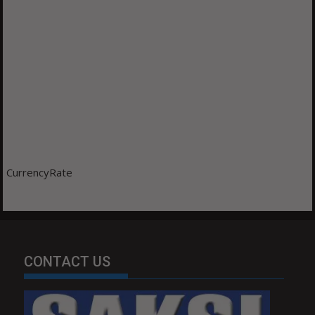
CurrencyRate
CONTACT US