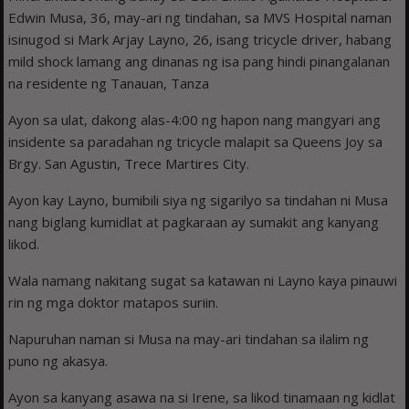
Edwin Musa, 36, may-ari ng tindahan, sa MVS Hospital naman
isinugod si Mark Arjay Layno, 26, isang tricycle driver, habang
mild shock lamang ang dinanas ng isa pang hindi pinangalanan
na residente ng Tanauan, Tanza
Ayon sa ulat, dakong alas-4:00 ng hapon nang mangyari ang
insidente sa paradahan ng tricycle malapit sa Queens Joy sa
Brgy. San Agustin, Trece Martires City.
Ayon kay Layno, bumibili siya ng sigarilyo sa tindahan ni Musa
nang biglang kumidlat at pagkaraan ay sumakit ang kanyang
likod.
Wala namang nakitang sugat sa katawan ni Layno kaya pinauwi
rin ng mga doktor matapos suriin.
Napuruhan naman si Musa na may-ari tindahan sa ilalim ng
puno ng akasya.
Ayon sa kanyang asawa na si Irene, sa likod tinamaan ng kidlat