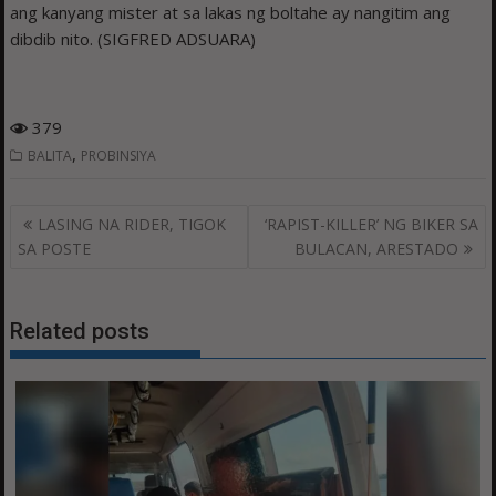
ang kanyang mister at sa lakas ng boltahe ay nangitim ang
dibdib nito. (SIGFRED ADSUARA)
379
,
BALITA
PROBINSIYA
Post
LASING NA RIDER, TIGOK
‘RAPIST-KILLER’ NG BIKER SA
navigation
SA POSTE
BULACAN, ARESTADO
Related posts