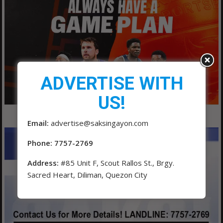
ADVERTISE WITH
US!
Email:
advertise@saksingayon.com
Phone: 7757-2769
Address:
#85 Unit F, Scout Rallos St., Brgy.
Sacred Heart, Diliman, Quezon City