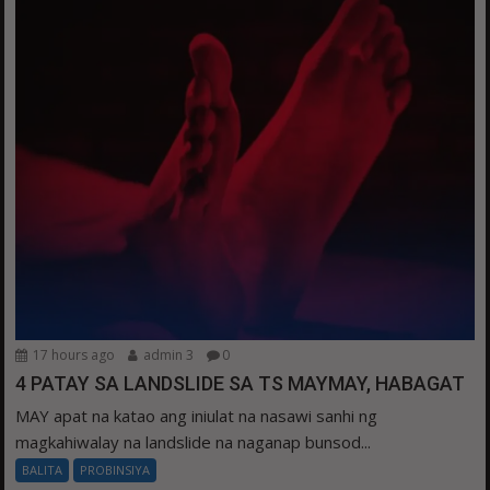
17 hours ago
admin 3
0
4 PATAY SA LANDSLIDE SA TS MAYMAY, HABAGAT
MAY apat na katao ang iniulat na nasawi sanhi ng
magkahiwalay na landslide na naganap bunsod...
BALITA
PROBINSIYA