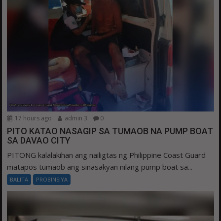
17 hours ago
admin 3
0
PITO KATAO NASAGIP SA TUMAOB NA PUMP BOAT
SA DAVAO CITY
PITONG kalalakihan ang nailigtas ng Philippine Coast Guard
matapos tumaob ang sinasakyan nilang pump boat sa...
BALITA
PROBINSIYA