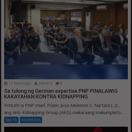
17 hours ago
admin 3
0
Sa tulong ng German expertise PNP PINALAWIG
KAKAYAHAN KONTRA KIDNAPPING
PINURI ni PNP chief, PGen. Jose Melencio C. Nartatez, Jr.,
ang Anti-Kidnapping Group (AKG) makaraang makumpleto...
BALITA
PROBINSIYA