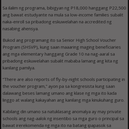
Sa ilalim ng programa, bibigyan ng P18,000 hanggang P22,500
ang bawat estudyante na mula sa low-income families subalit
naka-enroll sa pribadong eskuwelahan na accredited ng
nasabing ahensya.
Bukod ang programang ito sa Senior High School Voucher
Program (SHSVP), kung saan maaaring maging beneficiaries
ang mga elementary hanggang Grade 10 na nag-aaral sa
pribadong eskuwelahan subalit mababa lamang ang kita ng
kanilang pamilya.
“There are also reports of fly-by-night schools participating in
the voucher program,” ayon pa sa kongresista kung saan
dalawang beses lamang umano ang klase ng mga ito kada
linggo at walang kakayahan ang kanilang mga kinukuhang guro.
Kabilang din umano sa natuklasang anomalya ay may private
schools ang nag-aalok ng insentibo sa mga guro o principal sa
bawat irerekomenda ng mga ito na batang ipapasok sa