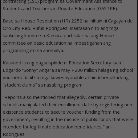
contracting (ESC) program sa Government Assistance to
Students and Teachers in Private Education (GASTPE).
Base sa House Resolution (HR) 2252 na inihain ni Cagayan de
Oro City Rep. Rufus Rodriguez, inaatasan nito ang mga
kaukulang komite sa Kamara partikular na ang House
committee on basic education na imbestigahan ang
programang ito sa anomalya.
Kasunod ito ng pagsuspinde ni Education Secretary Juan
Edgardo “Sonny” Angara sa may P200 million halaga ng school
vouchers dahil sa mga kuwestiyonable at hindi beripikadong
“student claims” sa nasabing program.
“Reports also mentioned that allegedly, certain private
schools manipulated their enrollment date by registering non-
existence students to secure voucher funding from the
government, resulting in the misuse of public funds that were
intended for legitimate education beneficiaries,” ani
Rodriguez.