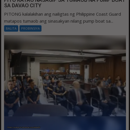
SA DAVAO CITY
PITONG kalalakihan ang nailigtas ng Philippine Coast Guard
matapos tumaob ang sinasakyan nilang pump boat sa...
BALITA
PROBINSIYA