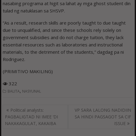
nasabing programa at higit sa lahat ay mga ghost student din
tulad ng natuklasan sa SHSVP.
“As a result, research skills are poorly taught to due taught
due to unqualified, and since these schools rely solely on
government subsidies and do not charge tuition, they lack
essential resources such as laboratories and instructional
materials, to the detriment of the students,” dagdag pa ni
Rodriguez.
(PRIMITIVO MAKILING)
322
,
BALITA
NASYUNAL
Post
Political analysts:
VP SARA LALONG NADIDIIN
navigation
PAGBALIGTAD NI IMEE ‘DI
SA HINDI PAGSAGOT SA CIF
NAKAKAGULAT, KAKAIBA
ISSUE