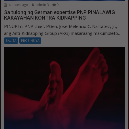
4 hours ago
admin 3
0
Sa tulong ng German expertise PNP PINALAWIG
KAKAYAHAN KONTRA KIDNAPPING
PINURI ni PNP chief, PGen. Jose Melencio C. Nartatez, Jr.,
ang Anti-Kidnapping Group (AKG) makaraang makumpleto...
BALITA
PROBINSIYA