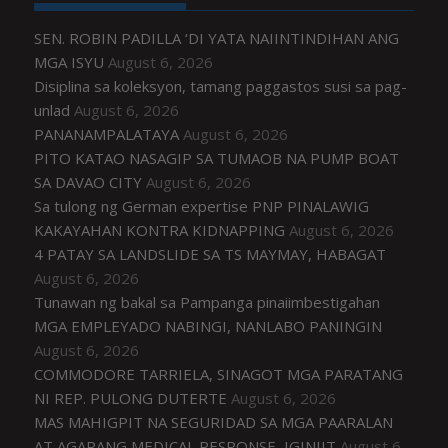
SEN. ROBIN PADILLA ‘DI YATA NAIINTINDIHAN ANG
MGA ISYU
August 6, 2026
Disiplina sa koleksyon, tamang paggastos susi sa pag-
unlad
August 6, 2026
PANANAMPALATAYA
August 6, 2026
PITO KATAO NASAGIP SA TUMAOB NA PUMP BOAT
SA DAVAO CITY
August 6, 2026
Sa tulong ng German expertise PNP PINALAWIG
KAKAYAHAN KONTRA KIDNAPPING
August 6, 2026
4 PATAY SA LANDSLIDE SA TS MAYMAY, HABAGAT
August 6, 2026
Tunawan ng bakal sa Pampanga pinaiimbestigahan
MGA EMPLEYADO NABINGI, NANLABO PANINGIN
August 6, 2026
COMMODORE TARRIELA, SINAGOT MGA PARATANG
NI REP. PULONG DUTERTE
August 6, 2026
MAS MAHIGPIT NA SEGURIDAD SA MGA PAARALAN
AT AGARANG MEDICAL RESPONSE, IGINIIT
August 6,