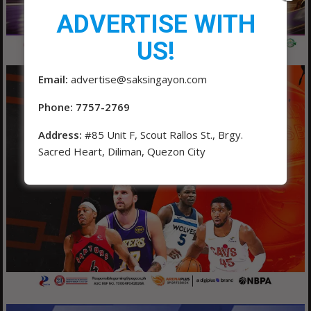
ADVERTISE WITH
US!
Email:
advertise@saksingayon.com
Phone: 7757-2769
Address:
#85 Unit F, Scout Rallos St., Brgy.
Sacred Heart, Diliman, Quezon City