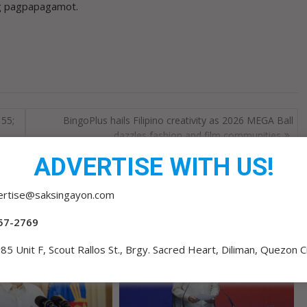
ng pagpapagamot.
55;
BingoPlus hails Filipino creativity as 2026 MEGA Ball
dazzles fashion and film communities
ADVERTISE WITH US!
ertise@saksingayon.com
57-2769
85 Unit F, Scout Rallos St., Brgy. Sacred Heart, Diliman, Quezon C