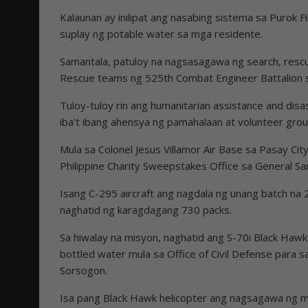
Kalaunan ay inilipat ang nasabing sistema sa Purok 
suplay ng potable water sa mga residente.
Samantala, patuloy na nagsasagawa ng search, resc
Rescue teams ng 525th Combat Engineer Battalion s
Tuloy-tuloy rin ang humanitarian assistance and dis
iba’t ibang ahensya ng pamahalaan at volunteer grou
Mula sa Colonel Jesus Villamor Air Base sa Pasay City
Philippine Charity Sweepstakes Office sa General San
Isang C-295 aircraft ang nagdala ng unang batch na 
naghatid ng karagdagang 730 packs.
Sa hiwalay na misyon, naghatid ang S-70i Black Haw
bottled water mula sa Office of Civil Defense para 
Sorsogon.
Isa pang Black Hawk helicopter ang nagsagawa ng m