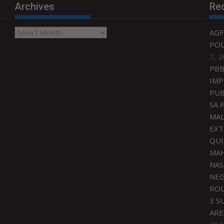
Archives
Re
Archives
AGF
POL
7, 
PBB
IMP
PUB
SA 
MAL
EXT
QU
MAH
NAS
NEG
ROL
3 S
ARE