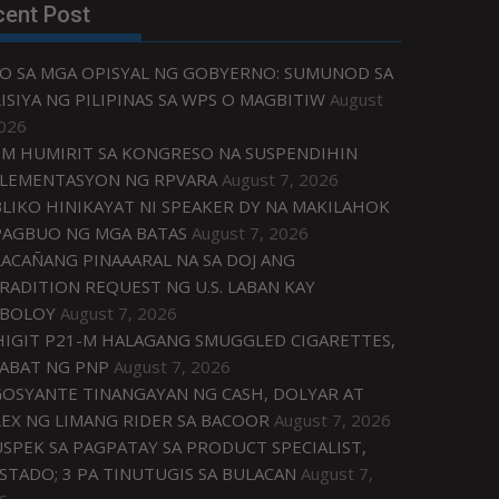
cent Post
O SA MGA OPISYAL NG GOBYERNO: SUMUNOD SA
ISIYA NG PILIPINAS SA WPS O MAGBITIW
August
2026
M HUMIRIT SA KONGRESO NA SUSPENDIHIN
LEMENTASYON NG RPVARA
August 7, 2026
LIKO HINIKAYAT NI SPEAKER DY NA MAKILAHOK
PAGBUO NG MGA BATAS
August 7, 2026
ACAÑANG PINAAARAL NA SA DOJ ANG
RADITION REQUEST NG U.S. LABAN KAY
IBOLOY
August 7, 2026
IGIT P21-M HALAGANG SMUGGLED CIGARETTES,
ABAT NG PNP
August 7, 2026
OSYANTE TINANGAYAN NG CASH, DOLYAR AT
EX NG LIMANG RIDER SA BACOOR
August 7, 2026
USPEK SA PAGPATAY SA PRODUCT SPECIALIST,
STADO; 3 PA TINUTUGIS SA BULACAN
August 7,