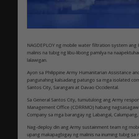
NAGDEPLOY ng mobile water filtration system ang 
malinis na tubig ng libu-libong pamilya na naapektuha
lalawigan.
Ayon sa Philippine Army Humanitarian Assistance an
pangunahing kalsadang patungo sa mga isolated comm
Santos City, Sarangani at Davao Occidental.
Sa General Santos City, tumutulong ang Army respo
Management Office (CDRRMO) habang nagsasagawa
Company sa mga barangay ng Labangal, Calumpang, 
Nag-deploy din ang Army sustainment team ng mobil
upang makapagbigay ng malinis na inuming tubig sa 