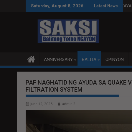
Skip
W
PENDIHIN IMPLEMENTASYON NG RPVARA
PUBLIKO HINIKAYAT NI SPEAKER DY NA MAKI
Saturday, August 8, 2026
Latest News
to
content
ANNIVERSARY
BALITA
OPINYON
PAF NAGHATID NG AYUDA SA QUAKE 
FILTRATION SYSTEM
June 12, 2026
admin 3