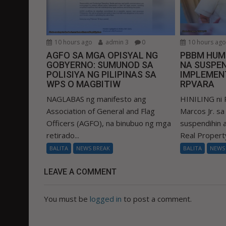
10 hours ago
admin 3
0
10 hours ag
AGFO SA MGA OPISYAL NG
PBBM HUM
GOBYERNO: SUMUNOD SA
NA SUSPEN
POLISIYA NG PILIPINAS SA
IMPLEMEN
WPS O MAGBITIW
RPVARA
NAGLABAS ng manifesto ang
HINILING ni 
Association of General and Flag
Marcos Jr. s
Officers (AGFO), na binubuo ng mga
suspendihin
retirado...
Real Property
BALITA
NEWS BREAK
BALITA
NEWS
LEAVE A COMMENT
You must be
logged in
to post a comment.