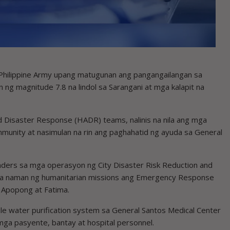
Philippine Army upang matugunan ang pangangailangan sa
n ng magnitude 7.8 na lindol sa Sarangani at mga kalapit na
d Disaster Response (HADR) teams, nalinis na nila ang mga
unity at nasimulan na rin ang paghahatid ng ayuda sa General
nders sa mga operasyon ng City Disaster Risk Reduction and
 naman ng humanitarian missions ang Emergency Response
Apopong at Fatima.
e water purification system sa General Santos Medical Center
mga pasyente, bantay at hospital personnel.