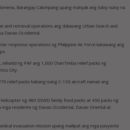
Filomena, Barangay Calumpang upang matiyak ang tuloy-tuloy na
ue and retrieval operations ang dalawang Urban Search and
a Davao Occidental.
aster response operations ng Philippine Air Force katuwang ang
ps.
, inihatid ng PAF ang 1,000 ChariTimba relief packs ng
tos City.
270 relief packs habang isang C-130 aircraft naman ang
k helicopter ng 480 DSWD family food packs at 450 packs ng
sa mga residente ng Davao Occidental, Davao Oriental at
edical evacuation mission upang mailipat ang mga pasyente