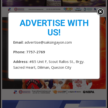
ADVERTISE WITH
US!
Email:
advertise@saksingayon.com
Phone: 7757-2769
Address:
#85 Unit F, Scout Rallos St., Brgy.
Sacred Heart, Diliman, Quezon City