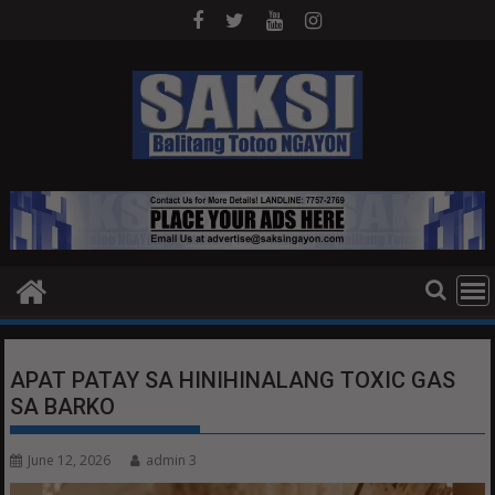
Skip
to
content
APAT PATAY SA HINIHINALANG TOXIC GAS
SA BARKO
June 12, 2026
admin 3