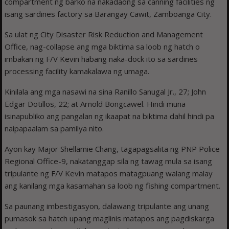
compartment ng barko na nakadaong sa canning facilities ng
isang sardines factory sa Barangay Cawit, Zamboanga City.
Sa ulat ng City Disaster Risk Reduction and Management
Office, nag-collapse ang mga biktima sa loob ng hatch o
imbakan ng F/V Kevin habang naka-dock ito sa sardines
processing facility kamakalawa ng umaga.
Kinilala ang mga nasawi na sina Ranillo Sanugal Jr., 27; John
Edgar Dotillos, 22; at Arnold Bongcawel. Hindi muna
isinapubliko ang pangalan ng ikaapat na biktima dahil hindi pa
naipapaalam sa pamilya nito.
Ayon kay Major Shellamie Chang, tagapagsalita ng PNP Police
Regional Office-9, nakatanggap sila ng tawag mula sa isang
tripulante ng F/V Kevin matapos matagpuang walang malay
ang kanilang mga kasamahan sa loob ng fishing compartment.
Sa paunang imbestigasyon, dalawang tripulante ang unang
pumasok sa hatch upang maglinis matapos ang pagdiskarga