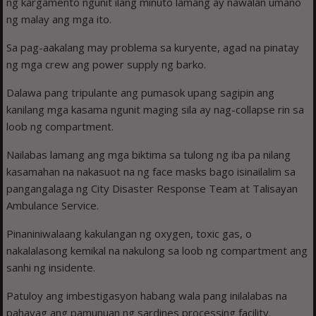
ng kargamento ngunit ilang minuto lamang ay nawalan umano
ng malay ang mga ito.
Sa pag-aakalang may problema sa kuryente, agad na pinatay
ng mga crew ang power supply ng barko.
Dalawa pang tripulante ang pumasok upang sagipin ang
kanilang mga kasama ngunit maging sila ay nag-collapse rin sa
loob ng compartment.
Nailabas lamang ang mga biktima sa tulong ng iba pa nilang
kasamahan na nakasuot na ng face masks bago isinailalim sa
pangangalaga ng City Disaster Response Team at Talisayan
Ambulance Service.
Pinaniniwalaang kakulangan ng oxygen, toxic gas, o
nakalalasong kemikal na nakulong sa loob ng compartment ang
sanhi ng insidente.
Patuloy ang imbestigasyon habang wala pang inilalabas na
pahayag ang pamunuan ng sardines processing facility.