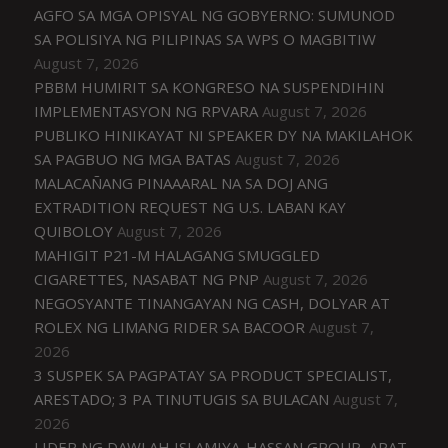
AGFO SA MGA OPISYAL NG GOBYERNO: SUMUNOD
SA POLISIYA NG PILIPINAS SA WPS O MAGBITIW
August 7, 2026
PBBM HUMIRIT SA KONGRESO NA SUSPENDIHIN
IMPLEMENTASYON NG RPVARA
August 7, 2026
PUBLIKO HINIKAYAT NI SPEAKER DY NA MAKILAHOK
SA PAGBUO NG MGA BATAS
August 7, 2026
MALACAÑANG PINAAARAL NA SA DOJ ANG
EXTRADITION REQUEST NG U.S. LABAN KAY
QUIBOLOY
August 7, 2026
MAHIGIT P21-M HALAGANG SMUGGLED
CIGARETTES, NASABAT NG PNP
August 7, 2026
NEGOSYANTE TINANGAYAN NG CASH, DOLYAR AT
ROLEX NG LIMANG RIDER SA BACOOR
August 7,
2026
3 SUSPEK SA PAGPATAY SA PRODUCT SPECIALIST,
ARESTADO; 3 PA TINUTUGIS SA BULACAN
August 7,
2026
LIDER NG DAWLAH ISLAMIYA-HASSAN GROUP, APAT