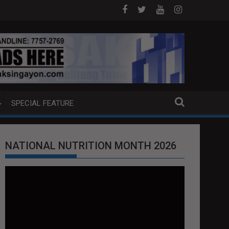
 NA PUMP BOAT SA DAVAO CITY
Sa tulong ng German expertise PNP PI
SPECIAL FEATURE
NATIONAL NUTRITION MONTH 2026
Video
Player