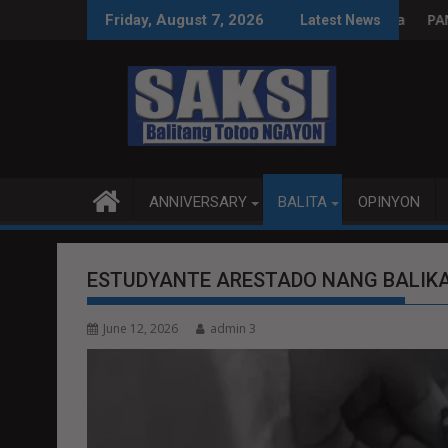
Skip
ksyon, tamang paggastos susi sa pag-unlad
PANANAMPALATAYA
Friday, August 7, 2026
Latest News
to
content
ANNIVERSARY
BALITA
OPINYON
ESTUDYANTE ARESTADO NANG BALIK
June 12, 2026
admin 3