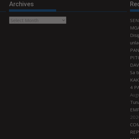
Archives
Re
Archives
SEN
MGA
Disi
unla
PAN
PIT
DAV
Sa 
KAK
4 P
Aug
Tun
EMP
202
COM
REP