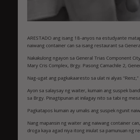
ARESTADO ang isang 18-anyos na estudyante matapos
naiwang container can sa isang restaurant sa Genera
Nakakulong ngayon sa General Trias Component City P
Mary Cris Complex, Brgy. Pasong Camachile 2, Genera
Nag-ugat ang pagkakaaresto sa ulat ni alyas “Renz,” 
Ayon sa salaysay ng waiter, kumain ang suspek ban
sa Brgy. Pinagtipunan at inilagay nito sa tabi ng mes
Pagkatapos kumain ay umalis ang suspek ngunit naiw
Nang mapansin ng waiter ang naiwang container can, si
droga kaya agad niya itong iniulat sa pamunuan ng r