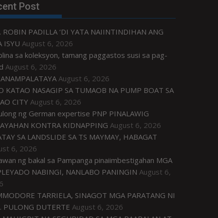
cent Post
. ROBIN PADILLA ‘DI YATA NAIINTINDIHAN ANG
 ISYU
August 6, 2026
plina sa koleksyon, tamang paggastos susi sa pag-
d
August 6, 2026
ANAMPALATAYA
August 6, 2026
O KATAO NASAGIP SA TUMAOB NA PUMP BOAT SA
AO CITY
August 6, 2026
tulong ng German expertise PNP PINALAWIG
AYAHAN KONTRA KIDNAPPING
August 6, 2026
ATAY SA LANDSLIDE SA TS MAYMAY, HABAGAT
ust 6, 2026
awan ng bakal sa Pampanga pinaiimbestigahan MGA
LEYADO NABINGI, NANLABO PANINGIN
August 6,
6
MODORE TARRIELA, SINAGOT MGA PARATANG NI
. PULONG DUTERTE
August 6, 2026