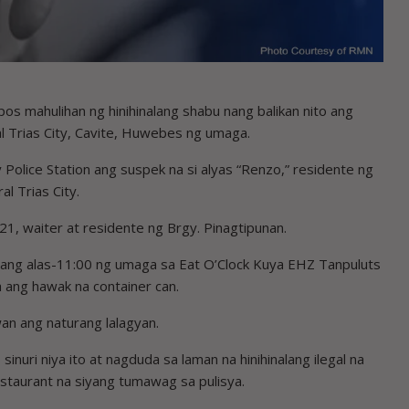
 mahulihan ng hinihinalang shabu nang balikan nito ang
l Trias City, Cavite, Huwebes ng umaga.
olice Station ang suspek na si alyas “Renzo,” residente ng
l Trias City.
21, waiter at residente ng Brgy. Pinagtipunan.
dang alas-11:00 ng umaga sa Eat O’Clock Kuya EHZ Tanpuluts
a ang hawak na container can.
an ang naturang lalagyan.
nuri niya ito at nagduda sa laman na hinihinalang ilegal na
estaurant na siyang tumawag sa pulisya.