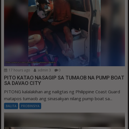
17 hours ago
admin 3
0
PITO KATAO NASAGIP SA TUMAOB NA PUMP BOAT
SA DAVAO CITY
PITONG kalalakihan ang nailigtas ng Philippine Coast Guard
matapos tumaob ang sinasakyan nilang pump boat sa...
BALITA
PROBINSIYA