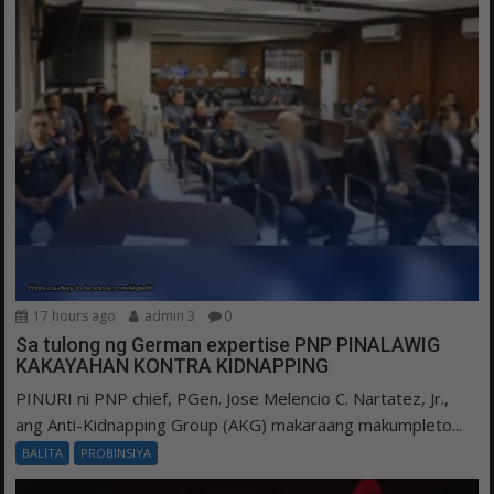
17 hours ago
admin 3
0
Sa tulong ng German expertise PNP PINALAWIG
KAKAYAHAN KONTRA KIDNAPPING
PINURI ni PNP chief, PGen. Jose Melencio C. Nartatez, Jr.,
ang Anti-Kidnapping Group (AKG) makaraang makumpleto...
BALITA
PROBINSIYA