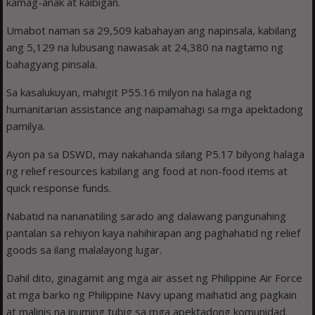
kamag-anak at kaibigan.
Umabot naman sa 29,509 kabahayan ang napinsala, kabilang
ang 5,129 na lubusang nawasak at 24,380 na nagtamo ng
bahagyang pinsala.
Sa kasalukuyan, mahigit P55.16 milyon na halaga ng
humanitarian assistance ang naipamahagi sa mga apektadong
pamilya.
Ayon pa sa DSWD, may nakahanda silang P5.17 bilyong halaga
ng relief resources kabilang ang food at non-food items at
quick response funds.
Nabatid na nananatiling sarado ang dalawang pangunahing
pantalan sa rehiyon kaya nahihirapan ang paghahatid ng relief
goods sa ilang malalayong lugar.
Dahil dito, ginagamit ang mga air asset ng Philippine Air Force
at mga barko ng Philippine Navy upang maihatid ang pagkain
at malinis na inuming tubig sa mga apektadong komunidad.