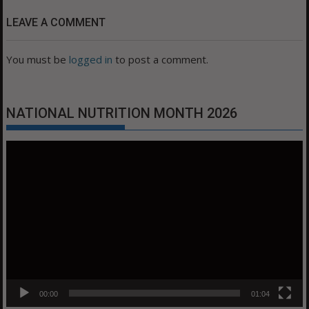
LEAVE A COMMENT
You must be
logged in
to post a comment.
NATIONAL NUTRITION MONTH 2026
Video
Player
00:00
01:04