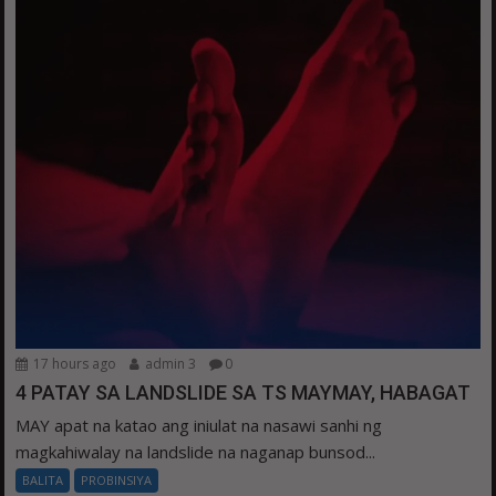
17 hours ago
admin 3
0
4 PATAY SA LANDSLIDE SA TS MAYMAY, HABAGAT
MAY apat na katao ang iniulat na nasawi sanhi ng
magkahiwalay na landslide na naganap bunsod...
BALITA
PROBINSIYA