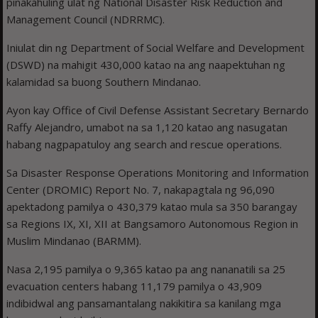
pinakahuling ulat ng National Disaster Risk Reduction and
Management Council (NDRRMC).
Iniulat din ng Department of Social Welfare and Development
(DSWD) na mahigit 430,000 katao na ang naapektuhan ng
kalamidad sa buong Southern Mindanao.
Ayon kay Office of Civil Defense Assistant Secretary Bernardo
Raffy Alejandro, umabot na sa 1,120 katao ang nasugatan
habang nagpapatuloy ang search and rescue operations.
Sa Disaster Response Operations Monitoring and Information
Center (DROMIC) Report No. 7, nakapagtala ng 96,090
apektadong pamilya o 430,379 katao mula sa 350 barangay
sa Regions IX, XI, XII at Bangsamoro Autonomous Region in
Muslim Mindanao (BARMM).
Nasa 2,195 pamilya o 9,365 katao pa ang nananatili sa 25
evacuation centers habang 11,179 pamilya o 43,909
indibidwal ang pansamantalang nakikitira sa kanilang mga