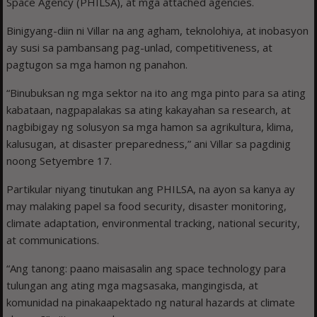
Space Agency (PHILSA), at mga attached agencies.
Binigyang-diin ni Villar na ang agham, teknolohiya, at inobasyon
ay susi sa pambansang pag-unlad, competitiveness, at
pagtugon sa mga hamon ng panahon.
“Binubuksan ng mga sektor na ito ang mga pinto para sa ating
kabataan, nagpapalakas sa ating kakayahan sa research, at
nagbibigay ng solusyon sa mga hamon sa agrikultura, klima,
kalusugan, at disaster preparedness,” ani Villar sa pagdinig
noong Setyembre 17.
Partikular niyang tinutukan ang PHILSA, na ayon sa kanya ay
may malaking papel sa food security, disaster monitoring,
climate adaptation, environmental tracking, national security,
at communications.
“Ang tanong: paano maisasalin ang space technology para
tulungan ang ating mga magsasaka, mangingisda, at
komunidad na pinakaapektado ng natural hazards at climate