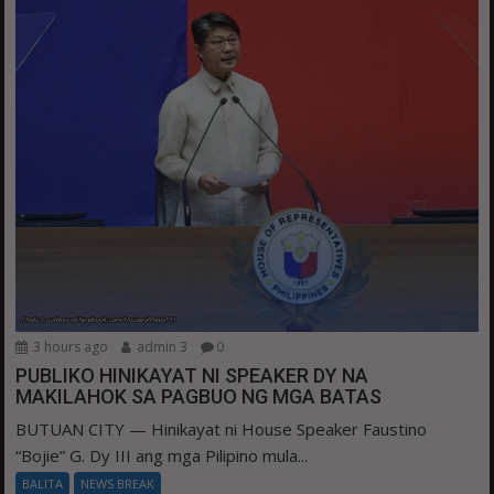
3 hours ago
admin 3
0
PUBLIKO HINIKAYAT NI SPEAKER DY NA
MAKILAHOK SA PAGBUO NG MGA BATAS
BUTUAN CITY — Hinikayat ni House Speaker Faustino
“Bojie” G. Dy III ang mga Pilipino mula...
BALITA
NEWS BREAK