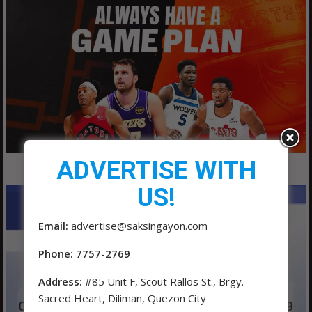
ADVERTISE WITH
US!
Email:
advertise@saksingayon.com
Phone: 7757-2769
Address:
#85 Unit F, Scout Rallos St., Brgy.
Sacred Heart, Diliman, Quezon City