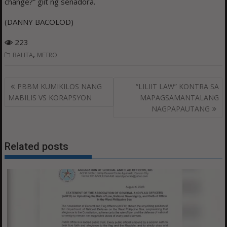
change?” giit ng senadora.
(DANNY BACOLOD)
223
,
BALITA
METRO
Post
PBBM KUMIKILOS NANG
“LILIIT LAW” KONTRA SA
navigation
MABILIS VS KORAPSYON
MAPAGSAMANTALANG
NAGPAPAUTANG
Related posts