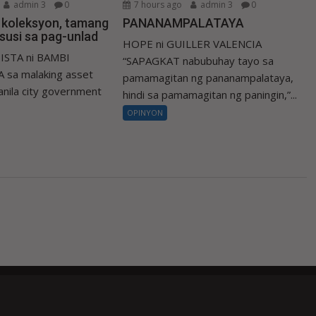
admin 3
0
7 hours ago
admin 3
0
a koleksyon, tamang
PANANAMPALATAYA
susi sa pag-unlad
HOPE ni GUILLER VALENCIA
ISTA ni BAMBI
“SAPAGKAT nabubuhay tayo sa
 sa malaking asset
pamamagitan ng pananampalataya,
nila city government
hindi sa pamamagitan ng paningin,”...
OPINYON