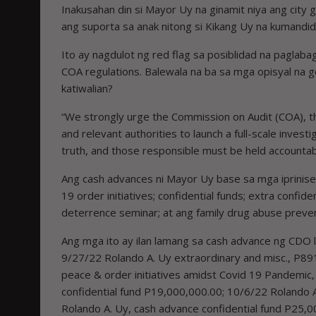
Inakusahan din si Mayor Uy na ginamit niya ang city
ang suporta sa anak nitong si Kikang Uy na kumandid
Ito ay nagdulot ng red flag sa posiblidad na paglabag
COA regulations. Balewala na ba sa mga opisyal na g
katiwalian?
“We strongly urge the Commission on Audit (COA), t
and relevant authorities to launch a full-scale inve
truth, and those responsible must be held accountab
Ang cash advances ni Mayor Uy base sa mga iprinise
19 order initiatives; confidential funds; extra confi
deterrence seminar; at ang family drug abuse preve
Ang mga ito ay ilan lamang sa cash advance ng CDO 
9/27/22 Rolando A. Uy extraordinary and misc., P89
peace & order initiatives amidst Covid 19 Pandemic
confidential fund P19,000,000.00; 10/6/22 Rolando A
Rolando A. Uy, cash advance confidential fund P25,0