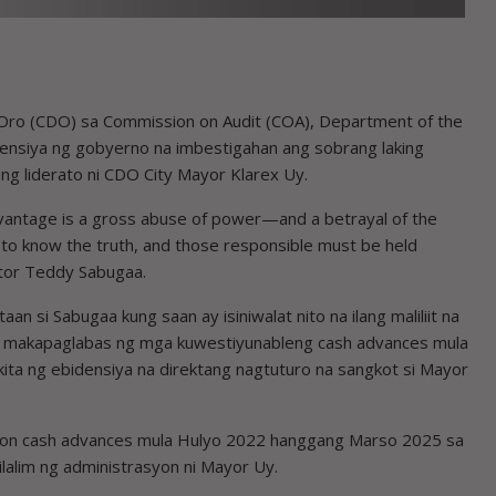
o (CDO) sa Commission on Audit (COA), Department of the
hensiya ng gobyerno na imbestigahan ang sobrang laking
 ng liderato ni CDO City Mayor Klarex Uy.
advantage is a gross abuse of power—and a betrayal of the
 to know the truth, and those responsible must be held
ator Teddy Sabugaa.
n si Sabugaa kung saan ay isiniwalat nito na ilang maliliit na
ara makapaglabas ng mga kuwestiyunableng cash advances mula
ta ng ebidensiya na direktang nagtuturo na sangkot si Mayor
llion cash advances mula Hulyo 2022 hanggang Marso 2025 sa
ilalim ng administrasyon ni Mayor Uy.