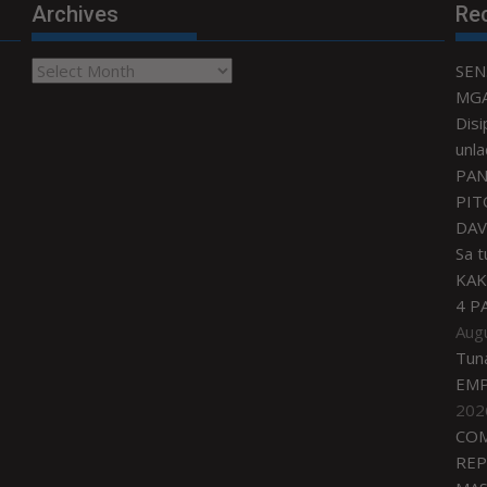
Archives
Re
Archives
SEN
MGA
Disi
unla
PAN
PIT
DAV
Sa 
KAK
4 P
Aug
Tun
EMP
202
COM
REP