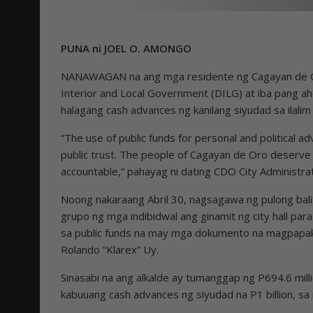
PUNA ni JOEL O. AMONGO
NANAWAGAN na ang mga residente ng Cagayan de Or
Interior and Local Government (DILG) at iba pang a
halagang cash advances ng kanilang siyudad sa ilalim
“The use of public funds for personal and political 
public trust. The people of Cagayan de Oro deserve
accountable,” pahayag ni dating CDO City Administr
Noong nakaraang Abril 30, nagsagawa ng pulong balitaa
grupo ng mga indibidwal ang ginamit ng city hall p
sa public funds na may mga dokumento na magpapaki
Rolando “Klarex” Uy.
Sinasabi na ang alkalde ay tumanggap ng P694.6 mi
kabuuang cash advances ng siyudad na P1 billion, sa 