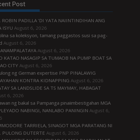
cent Post
. ROBIN PADILLA ‘DI YATA NAIINTINDIHAN ANG
 ISYU
August 6, 2026
plina sa koleksyon, tamang paggastos susi sa pag-
d
August 6, 2026
ANAMPALATAYA
August 6, 2026
O KATAO NASAGIP SA TUMAOB NA PUMP BOAT SA
AO CITY
August 6, 2026
tulong ng German expertise PNP PINALAWIG
AYAHAN KONTRA KIDNAPPING
August 6, 2026
ATAY SA LANDSLIDE SA TS MAYMAY, HABAGAT
ust 6, 2026
awan ng bakal sa Pampanga pinaiimbestigahan MGA
LEYADO NABINGI, NANLABO PANINGIN
August 6,
6
MODORE TARRIELA, SINAGOT MGA PARATANG NI
. PULONG DUTERTE
August 6, 2026