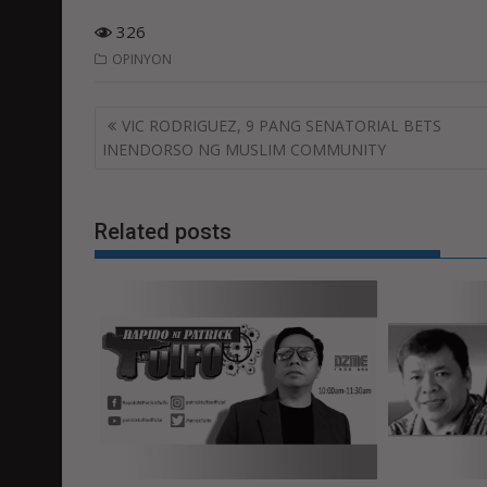
326
OPINYON
Post
VIC RODRIGUEZ, 9 PANG SENATORIAL BETS
navigation
INENDORSO NG MUSLIM COMMUNITY
Related posts