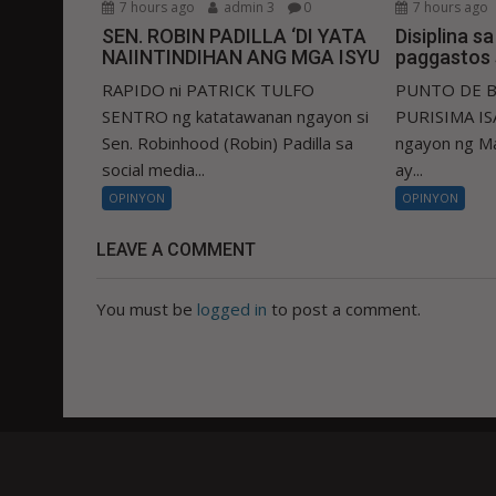
7 hours ago
admin 3
0
7 hours ago
SEN. ROBIN PADILLA ‘DI YATA
Disiplina s
NAIINTINDIHAN ANG MGA ISYU
paggastos 
RAPIDO ni PATRICK TULFO
PUNTO DE B
SENTRO ng katatawanan ngayon si
PURISIMA ISA
Sen. Robinhood (Robin) Padilla sa
ngayon ng Ma
social media...
ay...
OPINYON
OPINYON
LEAVE A COMMENT
You must be
logged in
to post a comment.