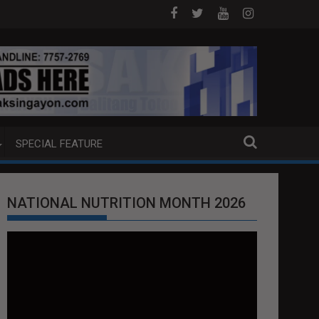
P BOAT SA DAVAO CITY
Sa tulong ng German expertise PNP PINALAWIG
SPECIAL FEATURE
NATIONAL NUTRITION MONTH 2026
Video
Player