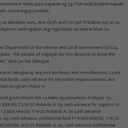
 government funds para bayaran ng tig-P6K kada botante kapalit
ato sa barangay position.
 sa elections laws, Anti-Graft and Corrupt Practices Act at sa
obyerno natin ngayon ang mga batas na umiiral laban sa
he Department of the Interior and Local Government (DILG),
stigation. The people of Cagayan de Oro deserve to know the
le,” ayon pa kay Sabugaa.
nta ni Sabugaa ay ang extraordinary and miscellaneous; Covid
dential funds; cash advance for terrorism responsiveness and
ntion program Phase II.
local government unit sa ilalim ng pamumuno ni Mayor Uy:
1,808.00; 12/6/22 Rolando A. Uy cash advance for support to
, 12,084,444.00; 7/4/22 Rolando A. Uy cash advance
. Uy, cash advance confidential fund P19,000,000.00; 1/4/23
00,000.00; 4/3/23 Rolando A. Uy, cash advance confidential