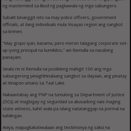
ng mastermind sa likod ng pagkawala ng mga sabungero.
Subalit binanggit nito na may police officers, government
officials, at ilang individuals mula Visayas region ang sangkot
sa krimen.
“May grupo iyan, kasama, pero meron talagang corporate set-
up iyong principal na kumikilos,” ani Remulla sa nasabing
panayam.
Sinabi rin ni Remulla na posibleng mahigit 100 ang mga
sabungerong pinaghihinalaang sangkot sa dayaan, ang pinatay
at itinapon umano sa Taal Lake.
Nakaantabay ang PNP na tumulong sa Department of Justice
(DOJ) at magbigay ng seguridad sa akusadong nais maging
state witness, kahit wala pa silang natatanggap na pormal na
kahilingan.
Aniya, mapagkakatiwalaan ang testimonya ng saksi na