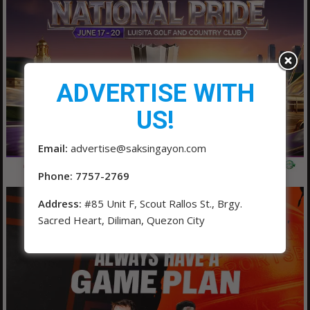
ADVERTISE WITH
US!
Email:
advertise@saksingayon.com
Phone: 7757-2769
Address:
#85 Unit F, Scout Rallos St., Brgy.
Sacred Heart, Diliman, Quezon City