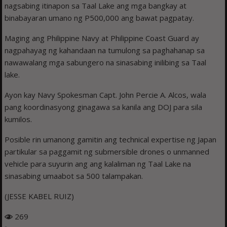
nagsabing itinapon sa Taal Lake ang mga bangkay at
binabayaran umano ng P500,000 ang bawat pagpatay.
Maging ang Philippine Navy at Philippine Coast Guard ay
nagpahayag ng kahandaan na tumulong sa paghahanap sa
nawawalang mga sabungero na sinasabing inilibing sa Taal
lake.
Ayon kay Navy Spokesman Capt. John Percie A. Alcos, wala
pang koordinasyong ginagawa sa kanila ang DOJ para sila
kumilos.
Posible rin umanong gamitin ang technical expertise ng Japan
partikular sa paggamit ng submersible drones o unmanned
vehicle para suyurin ang ang kalaliman ng Taal Lake na
sinasabing umaabot sa 500 talampakan.
(JESSE KABEL RUIZ)
269