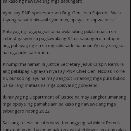
sa kaso ng nawawalang mga sabungero.
Ayon kay PNP spokesperson Brig. Gen. Jean Fajardo, “Wala
tayong sasantuhin—sibilyan man, opisyal, o kapwa pulis.”
Pahayag ng tagapagsalita na wala silang palalampasin sa
imbestigasyon sa pagkawala ng 34 na sabungero matapos
ang pahayag ng isa sa mga akusado na umano’y may sangkot
na mga pulis sa krimen.
Kinumpirma naman ni Justice Secretary Jesus Crispin Remulla
ang pakikipag-ugnayan niya kay PNP Chief Gen. Nicolas Torre
III, bunsod ng isyu na may sangkot umanong mga pulis bukod
pa sa ilang mataas na mga opisyal ng gobyerno.
Ibinunyag ng Department of Justice na may sangkot umanong
mga opisyal ng pamahalaan sa kaso ng nawawalang mga
sabungero noong 2022.
Sa isang television interview, tumangging sabihin ni Remulla
kung nabanggit ba ng umaaktong whistleblower ang pangalan