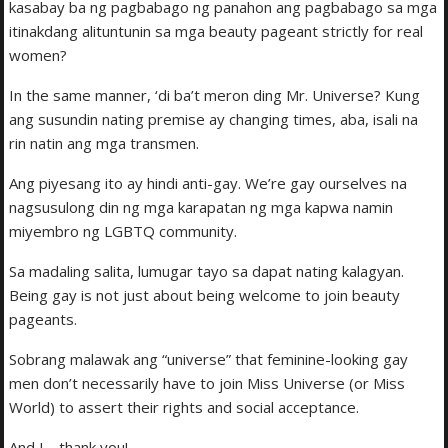
kasabay ba ng pagbabago ng panahon ang pagbabago sa mga
itinakdang alituntunin sa mga beauty pageant strictly for real
women?
In the same manner, ‘di ba’t meron ding Mr. Universe? Kung
ang susundin nating premise ay changing times, aba, isali na
rin natin ang mga transmen.
Ang piyesang ito ay hindi anti-gay. We’re gay ourselves na
nagsusulong din ng mga karapatan ng mga kapwa namin
miyembro ng LGBTQ community.
Sa madaling salita, lumugar tayo sa dapat nating kalagyan.
Being gay is not just about being welcome to join beauty
pageants.
Sobrang malawak ang “universe” that feminine-looking gay
men don’t necessarily have to join Miss Universe (or Miss
World) to assert their rights and social acceptance.
And I… thank you!