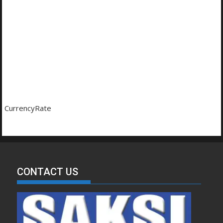
CurrencyRate
CONTACT US