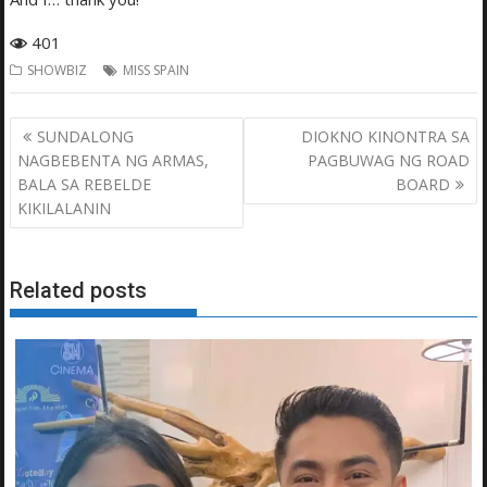
401
SHOWBIZ
MISS SPAIN
Post
SUNDALONG
DIOKNO KINONTRA SA
navigation
NAGBEBENTA NG ARMAS,
PAGBUWAG NG ROAD
BALA SA REBELDE
BOARD
KIKILALANIN
Related posts