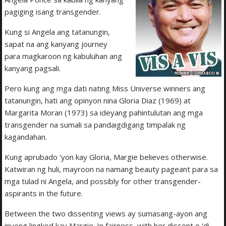
pagiging isang transgender.
Kung si Angela ang tatanungin,
sapat na ang kanyang journey
para magkaroon ng kabuluhan ang
kanyang pagsali.
Pero kung ang mga dati nating Miss Universe winners ang
tatanungin, hati ang opinyon nina Gloria Diaz (1969) at
Margarita Moran (1973) sa ideyang pahintulutan ang mga
transgender na sumali sa pandaigdigang timpalak ng
kagandahan.
Kung aprubado ‘yon kay Gloria, Margie believes otherwise.
Katwiran ng huli, mayroon na namang beauty pageant para sa
mga tulad ni Angela, and possibly for other transgender-
aspirants in the future.
Between the two dissenting views ay sumasang-ayon ang
inyong lingkod kay Margie. In fairness, with her dissent o ‘di