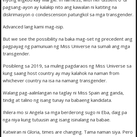
pagsang-ayon ay kalakip nito ang kawalan ni katiting na
diskrimasyon o condescension patungkol sa mga transgender.
Advanced lang kami mag-isip.
But we see the possibility na baka mag-set ng precedent ang
pagpayag ng pamunuan ng Miss Universe na sumali ang mga
transgender.
Posibleng sa 2019, sa muling pagdaraos ng Miss Universe sa
kung saang host country ay may kalahok na naman from
whichever country na isa na namang transgender.
Walang pag-aalinlangan na taglay ni Miss Spain ang ganda,
tindig at talino ng isang tunay na babaeng kandidata.
Ihilera mo si Angela sa mga berderong sugo ni Eba, daig pa
nga niya kung tutuusin ang isang isinalang na babae.
Katwiran ni Gloria, times are changing. Tama naman siya. Pero