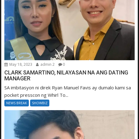
May 18, 2023
admin 2
0
CLARK SAMARTINO, NILAYASAN NA ANG DATING
MANAGER
SA imbitasyon ni direk Ryan Manuel Favis ay dumalo kami sa
pocket presscon ng Whirl To...
NEWS BREAK
SHOWBIZ