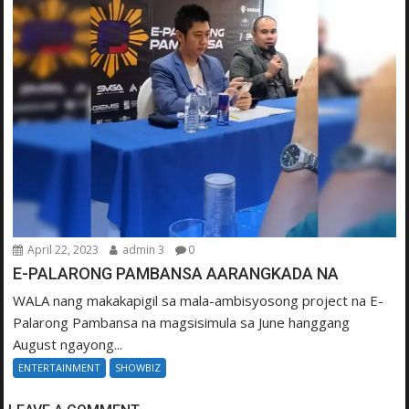
April 22, 2023
admin 3
0
E-PALARONG PAMBANSA AARANGKADA NA
WALA nang makakapigil sa mala-ambisyosong project na E-
Palarong Pambansa na magsisimula sa June hanggang
August ngayong...
ENTERTAINMENT
SHOWBIZ