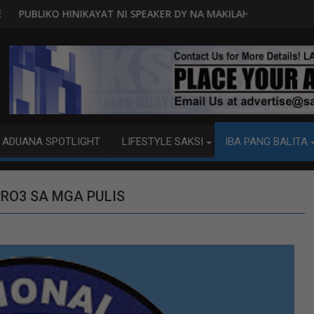
RA
T NI SPEAKER DY NA MAKILAHOK SA PAGBUO NG MGA BATAS
MALACAÑANG PINAAARAL NA
ADUANA SPOTLIGHT
LIFESTYLE SAKSI
IBA PANG BALITA
PRO3 SA MGA PULIS