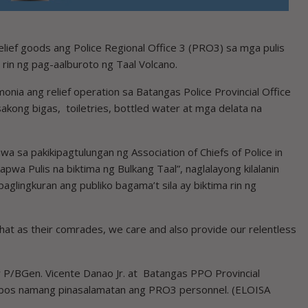
ief goods ang Police Regional Office 3 (PRO3) sa mga pulis
rin ng pag-aalburoto ng Taal Volcano.
ia ang relief operation sa Batangas Police Provincial Office
akong bigas, toiletries, bottled water at mga delata na
wa sa pakikipagtulungan ng Association of Chiefs of Police in
apwa Pulis na biktima ng Bulkang Taal”, naglalayong kilalanin
paglingkuran ang publiko bagama’t sila ay biktima rin ng
hat as their comrades, we care and also provide our relentless
 P/BGen. Vicente Danao Jr. at Batangas PPO Provincial
 lubos namang pinasalamatan ang PRO3 personnel. (ELOISA