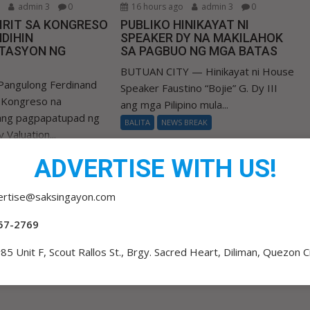
o
admin 3
0
16 hours ago
admin 3
0
IRIT SA KONGRESO
PUBLIKO HINIKAYAT NI
DIHIN
SPEAKER DY NA MAKILAHOK
TASYON NG
SA PAGBUO NG MGA BATAS
BUTUAN CITY — Hinikayat ni House
Pangulong Ferdinand
Speaker Faustino “Bojie” G. Dy III
a Kongreso na
ang mga Pilipino mula...
 ang pagpapatupad ng
BALITA
NEWS BREAK
 Valuation...
 BREAK
ADVERTISE WITH US!
ertise@saksingayon.com
57-2769
85 Unit F, Scout Rallos St., Brgy. Sacred Heart, Diliman, Quezon C