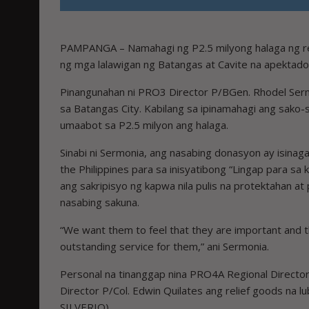
PAMPANGA – Namahagi ng P2.5 milyong halaga ng rel
ng mga lalawigan ng Batangas at Cavite na apektado 
Pinangunahan ni PRO3 Director P/BGen. Rhodel Sermon
sa Batangas City. Kabilang sa ipinamahagi ang sako-s
umaabot sa P2.5 milyon ang halaga.
Sinabi ni Sermonia, ang nasabing donasyon ay isinaga
the Philippines para sa inisyatibong “Lingap para sa k
ang sakripisyo ng kapwa nila pulis na protektahan at 
nasabing sakuna.
“We want them to feel that they are important and t
outstanding service for them,” ani Sermonia.
Personal na tinanggap nina PRO4A Regional Director
Director P/Col. Edwin Quilates ang relief goods na
SILVERIO)