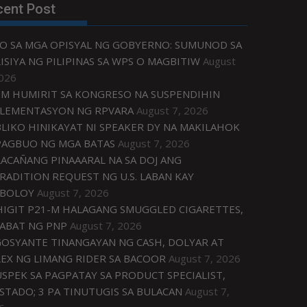
cent Post
O SA MGA OPISYAL NG GOBYERNO: SUMUNOD SA
ISIYA NG PILIPINAS SA WPS O MAGBITIW
August
2026
M HUMIRIT SA KONGRESO NA SUSPENDIHIN
LEMENTASYON NG RPVARA
August 7, 2026
LIKO HINIKAYAT NI SPEAKER DY NA MAKILAHOK
PAGBUO NG MGA BATAS
August 7, 2026
ACAÑANG PINAAARAL NA SA DOJ ANG
RADITION REQUEST NG U.S. LABAN KAY
IBOLOY
August 7, 2026
IGIT P21-M HALAGANG SMUGGLED CIGARETTES,
ABAT NG PNP
August 7, 2026
OSYANTE TINANGAYAN NG CASH, DOLYAR AT
EX NG LIMANG RIDER SA BACOOR
August 7, 2026
USPEK SA PAGPATAY SA PRODUCT SPECIALIST,
STADO; 3 PA TINUTUGIS SA BULACAN
August 7,