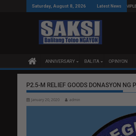
Skip
IPINAS SA WPS O MAGBITIW
RIT SA KONGRESO NA SUSPENDIHIN IMPLEMENTASYON NG RPVA
PUBLIKO HINIKAYA
Saturday, August 8, 2026
Latest News
to
content
ANNIVERSARY
BALITA
OPINYON
P2.5-M RELIEF GOODS DONASYON NG 
January 20, 2020
admin