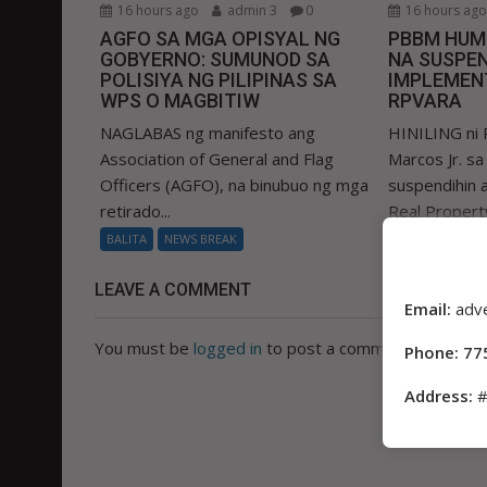
16 hours ago
admin 3
0
16 hours ag
AGFO SA MGA OPISYAL NG
PBBM HUM
GOBYERNO: SUMUNOD SA
NA SUSPEN
POLISIYA NG PILIPINAS SA
IMPLEMEN
WPS O MAGBITIW
RPVARA
NAGLABAS ng manifesto ang
HINILING ni 
Association of General and Flag
Marcos Jr. s
Officers (AGFO), na binubuo ng mga
suspendihin
retirado...
Real Property
BALITA
NEWS BREAK
BALITA
NEWS
LEAVE A COMMENT
Email:
adv
You must be
logged in
to post a comment.
Phone: 77
Address:
#