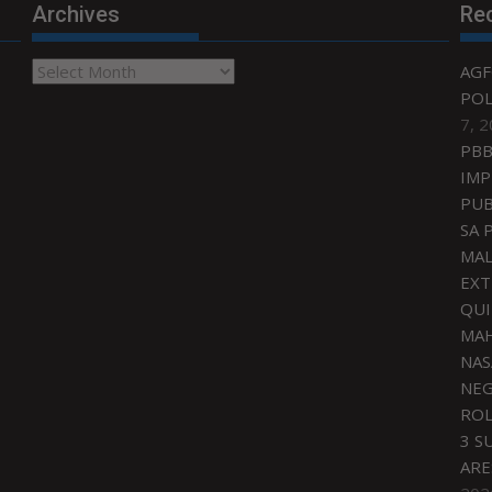
Archives
Re
Archives
AGF
POL
7, 
PBB
IMP
PUB
SA 
MAL
EXT
QU
MAH
NAS
NEG
ROL
3 S
ARE