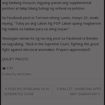
ang kanilang mosyon, bigyang-pansin ang supplemental
petition at ilakip bilang bahagi ng orihinal na petition.
Sa Facebook post ni Torreon nitong Lunes, Hunyo 23, sinabi
niyang, “Tuloy po ang Laban Ng PDP Laban upang magkaroon
Ng malinis na halalan para sa ating bayan.”
Sinusugan naman ito ng isa ring post sa Facebook ni Bondoc
na nagsabing, “Back in the Supreme Court, fighting the good
fight against electoral anomalies. Prayers appreciated”.
(JULIET PACOT)
177
,
BALITA
NASYUNAL
Post
PUBLIKO BINALAAN SA AI-
E-WALLET, GAMBLING APPS
navigation
GENERATED SCAM
MAY ‘SABWATAN’