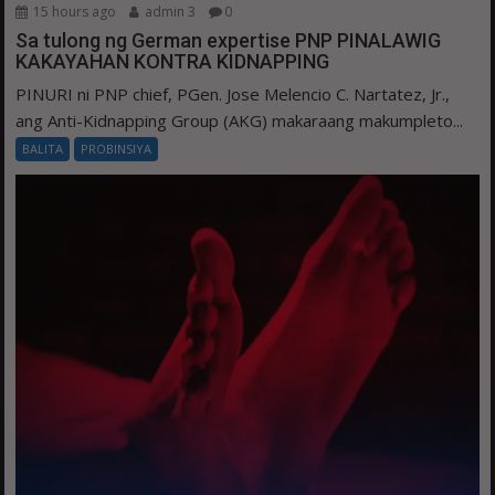
15 hours ago
admin 3
0
Sa tulong ng German expertise PNP PINALAWIG
KAKAYAHAN KONTRA KIDNAPPING
PINURI ni PNP chief, PGen. Jose Melencio C. Nartatez, Jr.,
ang Anti-Kidnapping Group (AKG) makaraang makumpleto...
BALITA
PROBINSIYA