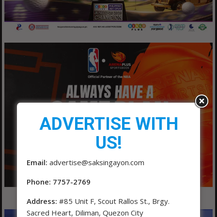
ADVERTISE WITH
US!
Email:
advertise@saksingayon.com
Phone: 7757-2769
Address:
#85 Unit F, Scout Rallos St., Brgy.
Sacred Heart, Diliman, Quezon City