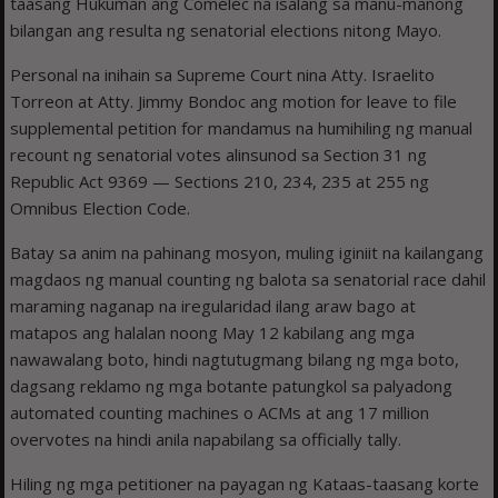
taasang Hukuman ang Comelec na isalang sa manu-manong
bilangan ang resulta ng senatorial elections nitong Mayo.
Personal na inihain sa Supreme Court nina Atty. Israelito
Torreon at Atty. Jimmy Bondoc ang motion for leave to file
supplemental petition for mandamus na humihiling ng manual
recount ng senatorial votes alinsunod sa Section 31 ng
Republic Act 9369 — Sections 210, 234, 235 at 255 ng
Omnibus Election Code.
Batay sa anim na pahinang mosyon, muling iginiit na kailangang
magdaos ng manual counting ng balota sa senatorial race dahil
maraming naganap na iregularidad ilang araw bago at
matapos ang halalan noong May 12 kabilang ang mga
nawawalang boto, hindi nagtutugmang bilang ng mga boto,
dagsang reklamo ng mga botante patungkol sa palyadong
automated counting machines o ACMs at ang 17 million
overvotes na hindi anila napabilang sa officially tally.
Hiling ng mga petitioner na payagan ng Kataas-taasang korte