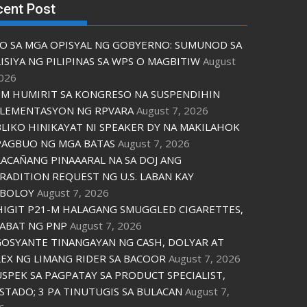
cent Post
O SA MGA OPISYAL NG GOBYERNO: SUMUNOD SA
ISIYA NG PILIPINAS SA WPS O MAGBITIW
August
2026
M HUMIRIT SA KONGRESO NA SUSPENDIHIN
LEMENTASYON NG RPVARA
August 7, 2026
LIKO HINIKAYAT NI SPEAKER DY NA MAKILAHOK
PAGBUO NG MGA BATAS
August 7, 2026
ACAÑANG PINAAARAL NA SA DOJ ANG
RADITION REQUEST NG U.S. LABAN KAY
IBOLOY
August 7, 2026
IGIT P21-M HALAGANG SMUGGLED CIGARETTES,
ABAT NG PNP
August 7, 2026
OSYANTE TINANGAYAN NG CASH, DOLYAR AT
EX NG LIMANG RIDER SA BACOOR
August 7, 2026
USPEK SA PAGPATAY SA PRODUCT SPECIALIST,
STADO; 3 PA TINUTUGIS SA BULACAN
August 7,