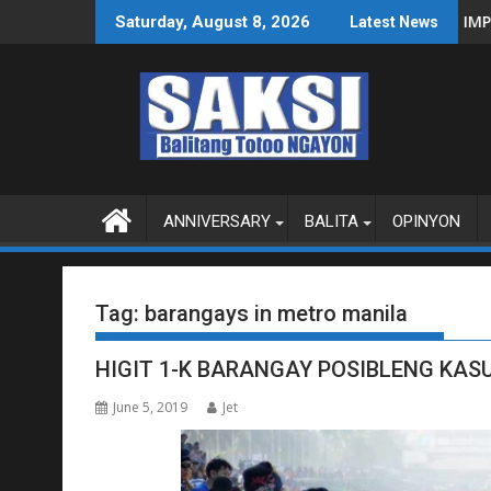
Skip
G PILIPINAS SA WPS O MAGBITIW
 HUMIRIT SA KONGRESO NA SUSPENDIHIN IMPLEMENTASYON NG
PUBLIKO HIN
Saturday, August 8, 2026
Latest News
to
content
ANNIVERSARY
BALITA
OPINYON
Tag:
barangays in metro manila
HIGIT 1-K BARANGAY POSIBLENG KAS
June 5, 2019
Jet