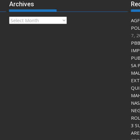
Archives
Re
Archives
AGF
POL
7, 
PBB
IMP
PUB
SA 
MAL
EXT
QU
MAH
NAS
NEG
ROL
3 S
ARE