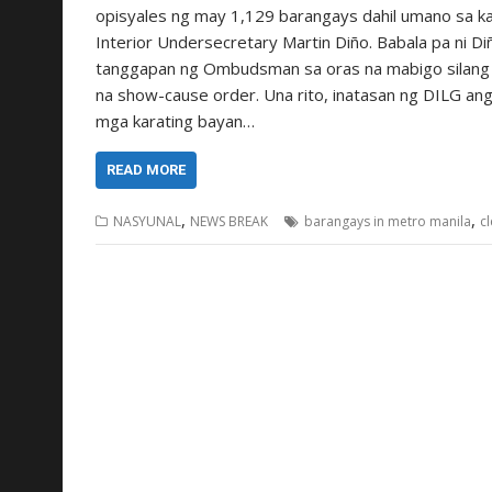
opisyales ng may 1,129 barangays dahil umano sa kab
Interior Undersecretary Martin Diño. Babala pa ni D
tanggapan ng Ombudsman sa oras na mabigo silang m
na show-cause order. Una rito, inatasan ng DILG an
mga karating bayan…
READ MORE
,
,
NASYUNAL
NEWS BREAK
barangays in metro manila
c