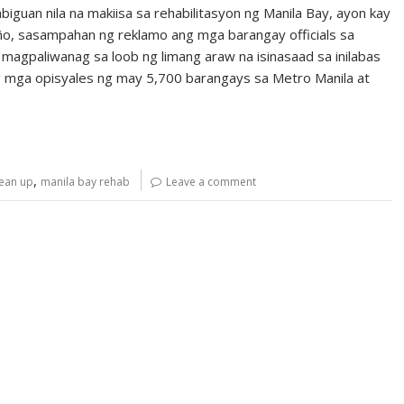
iguan nila na makiisa sa rehabilitasyon ng Manila Bay, ayon kay
iño, sasampahan ng reklamo ang mga barangay officials sa
agpaliwanag sa loob ng limang araw na isinasaad sa inilabas
g mga opisyales ng may 5,700 barangays sa Metro Manila at
,
lean up
manila bay rehab
Leave a comment