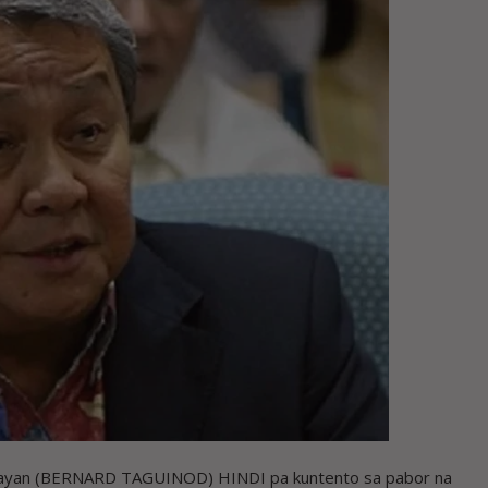
umbayan (BERNARD TAGUINOD) HINDI pa kuntento sa pabor na