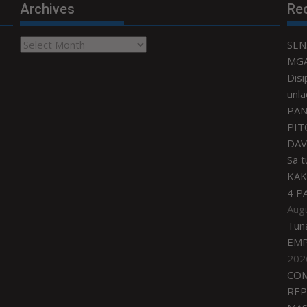
Archives
Re
Archives
SEN
MGA
Disi
unla
PAN
PIT
DAV
Sa 
KAK
4 P
Aug
Tun
EMP
202
COM
REP