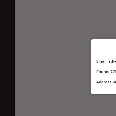
Email:
adv
Phone: 77
Address:
#