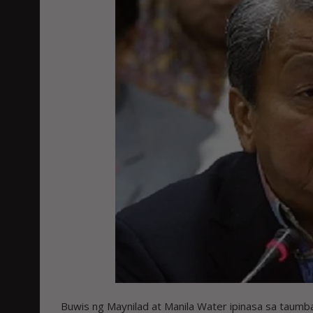
Buwis ng Maynilad at Manila Water ipinasa sa ta