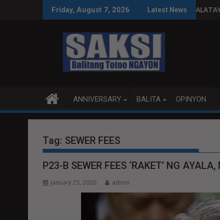
Skip
ggastos susi sa pag-unlad
PANANAMPALATAYA
Friday, August 7, 2026
Latest News
to
content
ANNIVERSARY
BALITA
OPINYON
Tag:
SEWER FEES
P23-B SEWER FEES ‘RAKET’ NG AYALA
January 23, 2020
admin