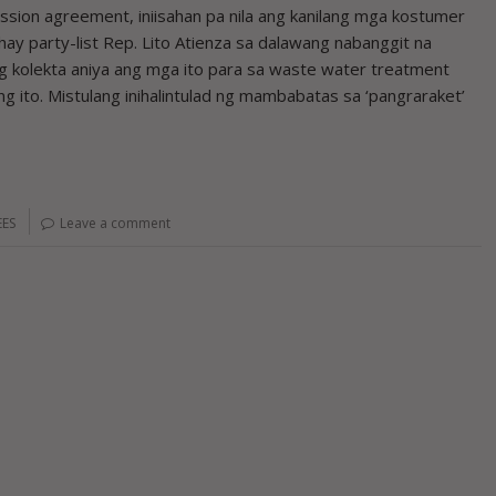
ssion agreement, iniisahan pa nila ang kanilang mga kostumer
hay party-list Rep. Lito Atienza sa dalawang nabanggit na
ng kolekta aniya ang mga ito para sa waste water treatment
tong ito. Mistulang inihalintulad ng mambabatas sa ‘pangraraket’
EES
Leave a comment