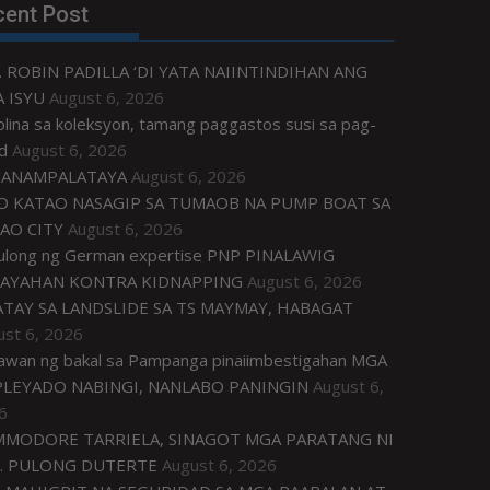
cent Post
. ROBIN PADILLA ‘DI YATA NAIINTINDIHAN ANG
 ISYU
August 6, 2026
plina sa koleksyon, tamang paggastos susi sa pag-
d
August 6, 2026
ANAMPALATAYA
August 6, 2026
O KATAO NASAGIP SA TUMAOB NA PUMP BOAT SA
AO CITY
August 6, 2026
tulong ng German expertise PNP PINALAWIG
AYAHAN KONTRA KIDNAPPING
August 6, 2026
ATAY SA LANDSLIDE SA TS MAYMAY, HABAGAT
ust 6, 2026
awan ng bakal sa Pampanga pinaiimbestigahan MGA
LEYADO NABINGI, NANLABO PANINGIN
August 6,
6
MODORE TARRIELA, SINAGOT MGA PARATANG NI
. PULONG DUTERTE
August 6, 2026