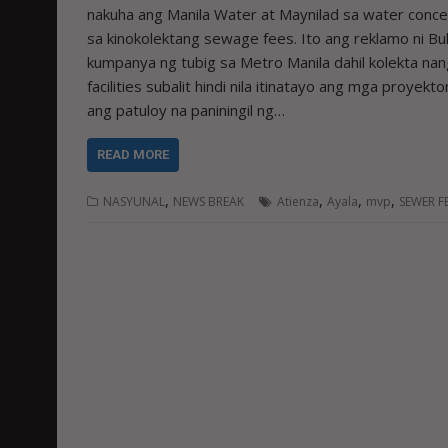
nakuha ang Manila Water at Maynilad sa water conce
sa kinokolektang sewage fees. Ito ang reklamo ni Bu
kumpanya ng tubig sa Metro Manila dahil kolekta na
facilities subalit hindi nila itinatayo ang mga proyek
ang patuloy na paniningil ng…
READ MORE
,
,
,
,
NASYUNAL
NEWS BREAK
Atienza
Ayala
mvp
SEWER F