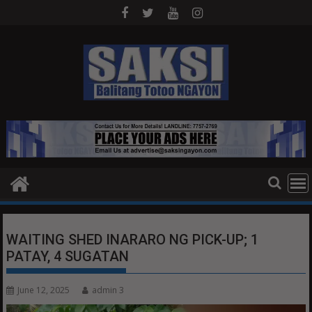
Skip
to
content
WAITING SHED INARARO NG PICK-UP; 1
PATAY, 4 SUGATAN
June 12, 2025
admin 3