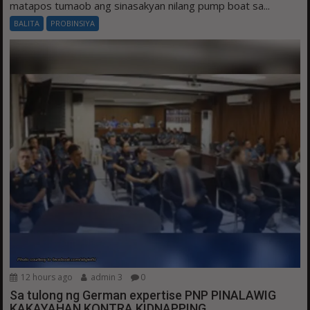
matapos tumaob ang sinasakyan nilang pump boat sa...
BALITA
PROBINSIYA
12 hours ago
admin 3
0
Sa tulong ng German expertise PNP PINALAWIG
KAKAYAHAN KONTRA KIDNAPPING