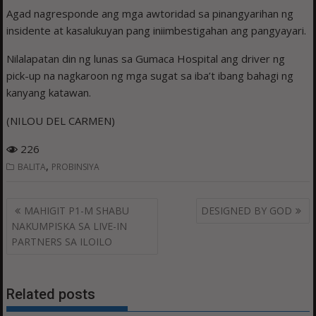
Agad nagresponde ang mga awtoridad sa pinangyarihan ng
insidente at kasalukuyan pang iniimbestigahan ang pangyayari.
Nilalapatan din ng lunas sa Gumaca Hospital ang driver ng
pick-up na nagkaroon ng mga sugat sa iba’t ibang bahagi ng
kanyang katawan.
(NILOU DEL CARMEN)
226
,
BALITA
PROBINSIYA
Post
MAHIGIT P1-M SHABU
DESIGNED BY GOD
navigation
NAKUMPISKA SA LIVE-IN
PARTNERS SA ILOILO
Related posts