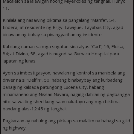
Macalelon sa lalawigan noong Miyerkoles ng tanghali, Hunyo
11.
Kinilala ang nasawing biktima sa pangalang “Marife”, 54,
tindera, at residente ng Brgy. Lawigue, Tayabas City, agad
binawian ng buhay sa pinangyarihan ng insidente.
Kabilang naman sa mga sugatan sina alyas “Carl”, 16; Eloisa,
84; at Divina, 58, agad isinugod sa Gumaca Hospital para
lapatan ng lunas.
Ayon sa imbestigasyon, nawalan ng kontrol sa manibela ang
driver na si “Delfin”, 50, habang binabaybay ang kurbadang
bahagi ng kalsada patungong Lucena City, habang
minamaneho ang Nissan Navara, naging dahilan ng pagbangga
nito sa waiting shed kung saan nakatayo ang mga biktima
bandang alas-12:45 ng tanghali.
Pagkaraan ay nahulog ang pick-up sa malalim na bahagi sa gilid
ng highway.