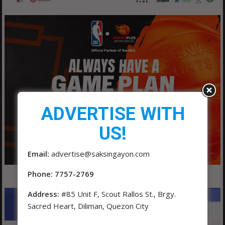
ADVERTISE WITH
US!
Email:
advertise@saksingayon.com
Phone: 7757-2769
Address:
#85 Unit F, Scout Rallos St., Brgy.
Sacred Heart, Diliman, Quezon City