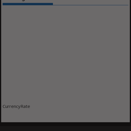
CurrencyRate