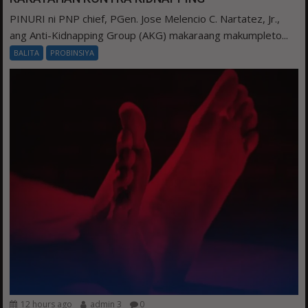
PINURI ni PNP chief, PGen. Jose Melencio C. Nartatez, Jr.,
ang Anti-Kidnapping Group (AKG) makaraang makumpleto...
BALITA
PROBINSIYA
12 hours ago
admin 3
0