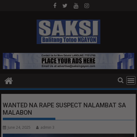
Skip
to
content
WANTED NA RAPE SUSPECT NALAMBAT SA
MALABON
June 24, 2025
admin 3