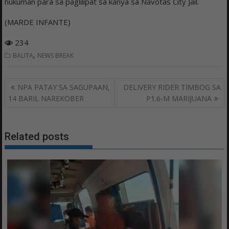
hukuman para sa paglilipat sa kanya sa Navotas City Jail.
(MARDE INFANTE)
234
,
BALITA
NEWS BREAK
Post
NPA PATAY SA SAGUPAAN,
DELIVERY RIDER TIMBOG SA
navigation
14 BARIL NAREKOBER
P1.6-M MARIJUANA
Related posts