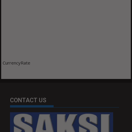
CurrencyRate
CONTACT US