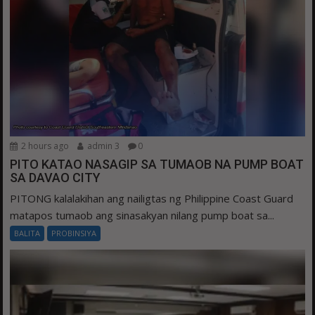
2 hours ago
admin 3
0
PITO KATAO NASAGIP SA TUMAOB NA PUMP BOAT
SA DAVAO CITY
PITONG kalalakihan ang nailigtas ng Philippine Coast Guard
matapos tumaob ang sinasakyan nilang pump boat sa...
BALITA
PROBINSIYA