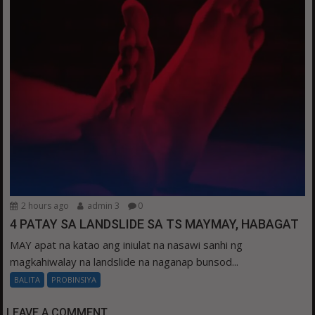
2 hours ago
admin 3
0
4 PATAY SA LANDSLIDE SA TS MAYMAY, HABAGAT
MAY apat na katao ang iniulat na nasawi sanhi ng
magkahiwalay na landslide na naganap bunsod...
BALITA
PROBINSIYA
LEAVE A COMMENT