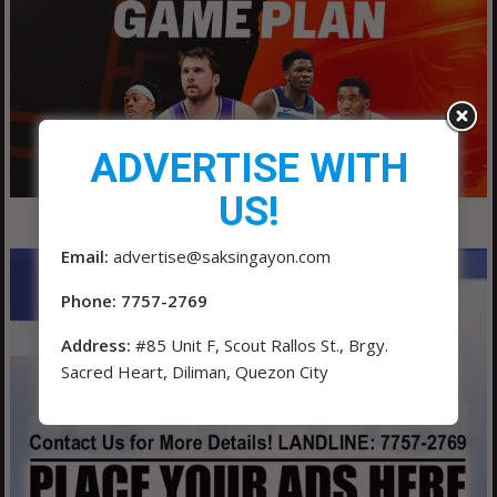
ADVERTISE WITH
US!
Email:
advertise@saksingayon.com
Phone: 7757-2769
Address:
#85 Unit F, Scout Rallos St., Brgy.
Sacred Heart, Diliman, Quezon City