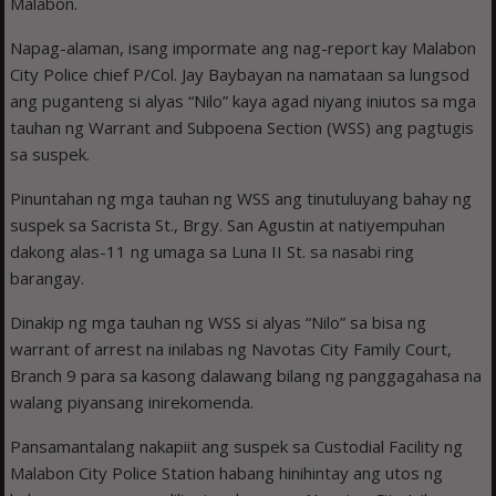
Malabon.
Napag-alaman, isang impormate ang nag-report kay Malabon
City Police chief P/Col. Jay Baybayan na namataan sa lungsod
ang puganteng si alyas “Nilo” kaya agad niyang iniutos sa mga
tauhan ng Warrant and Subpoena Section (WSS) ang pagtugis
sa suspek.
Pinuntahan ng mga tauhan ng WSS ang tinutuluyang bahay ng
suspek sa Sacrista St., Brgy. San Agustin at natiyempuhan
dakong alas-11 ng umaga sa Luna II St. sa nasabi ring
barangay.
Dinakip ng mga tauhan ng WSS si alyas “Nilo” sa bisa ng
warrant of arrest na inilabas ng Navotas City Family Court,
Branch 9 para sa kasong dalawang bilang ng panggagahasa na
walang piyansang inirekomenda.
Pansamantalang nakapiit ang suspek sa Custodial Facility ng
Malabon City Police Station habang hinihintay ang utos ng