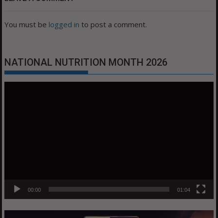
You must be
logged in
to post a comment.
NATIONAL NUTRITION MONTH 2026
Video
Player
00:00
01:04