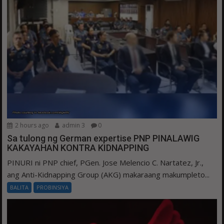
2 hours ago
admin 3
0
Sa tulong ng German expertise PNP PINALAWIG
KAKAYAHAN KONTRA KIDNAPPING
PINURI ni PNP chief, PGen. Jose Melencio C. Nartatez, Jr.,
ang Anti-Kidnapping Group (AKG) makaraang makumpleto...
BALITA
PROBINSIYA