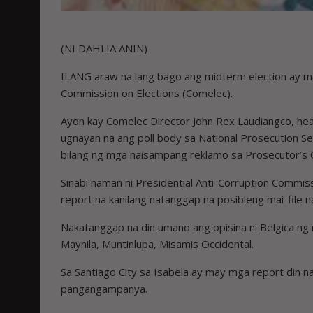
(NI DAHLIA ANIN)
ILANG araw na lang bago ang midterm election ay m
Commission on Elections (Comelec).
Ayon kay Comelec Director John Rex Laudiangco, hea
ugnayan na ang poll body sa National Prosecution S
bilang ng mga naisampang reklamo sa Prosecutor’s O
Sinabi naman ni Presidential Anti-Corruption Commis
report na kanilang natanggap na posibleng mai-file 
Nakatanggap na din umano ang opisina ni Belgica n
Maynila, Muntinlupa, Misamis Occidental.
Sa Santiago City sa Isabela ay may mga report din 
pangangampanya.