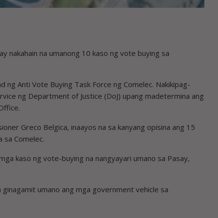
ay nakahain na umanong 10 kaso ng vote buying sa
d ng Anti Vote Buying Task Force ng Comelec. Nakikipag-
ervice ng Department of Justice (DoJ) upang madetermina ang
ffice.
sioner Greco Belgica, inaayos na sa kanyang opisina ang 15
na sa Comelec.
g mga kaso ng vote-buying na nangyayari umano sa Pasay,
na ginagamit umano ang mga government vehicle sa