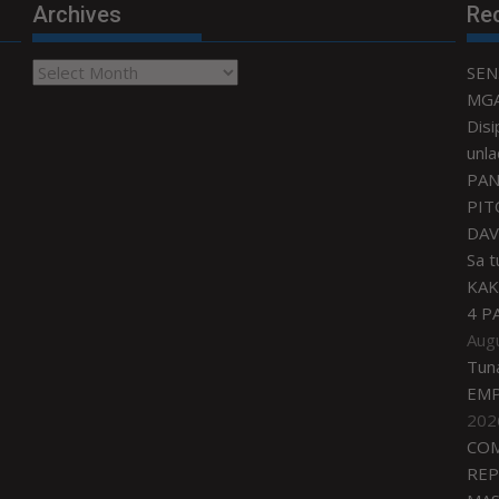
Archives
Re
Archives
SEN
MGA
Disi
unla
PAN
PIT
DAV
Sa 
KAK
4 P
Aug
Tun
EMP
202
COM
REP