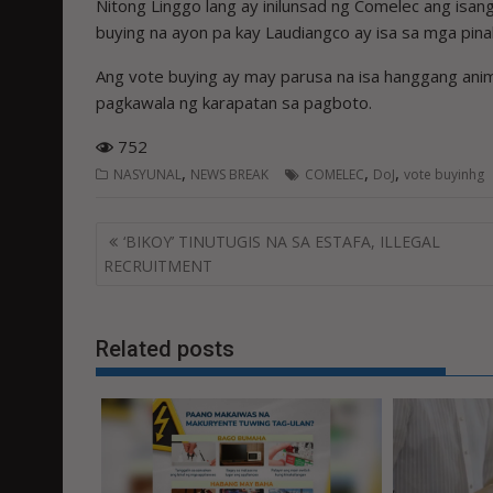
Nitong Linggo lang ay inilunsad ng Comelec ang isan
buying na ayon pa kay Laudiangco ay isa sa mga pinaka
Ang vote buying ay may parusa na isa hanggang anim n
pagkawala ng karapatan sa pagboto.
752
,
,
,
NASYUNAL
NEWS BREAK
COMELEC
DoJ
vote buyinhg
Post
‘BIKOY’ TINUTUGIS NA SA ESTAFA, ILLEGAL
navigation
RECRUITMENT
Related posts