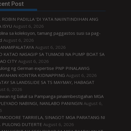
cent Post
. ROBIN PADILLA ‘DI YATA NAIINTINDIHAN ANG
 ISYU
August 6, 2026
plina sa koleksyon, tamang paggastos susi sa pag-
d
August 6, 2026
ANAMPALATAYA
August 6, 2026
O KATAO NASAGIP SA TUMAOB NA PUMP BOAT SA
AO CITY
August 6, 2026
tulong ng German expertise PNP PINALAWIG
AYAHAN KONTRA KIDNAPPING
August 6, 2026
ATAY SA LANDSLIDE SA TS MAYMAY, HABAGAT
ust 6, 2026
awan ng bakal sa Pampanga pinaiimbestigahan MGA
LEYADO NABINGI, NANLABO PANINGIN
August 6,
6
MODORE TARRIELA, SINAGOT MGA PARATANG NI
. PULONG DUTERTE
August 6, 2026