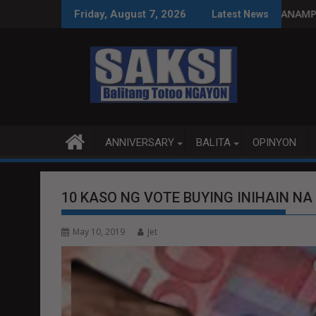
Skip
paggastos susi sa pag-unlad
PANANAMPALATAYA
Friday, August 7, 2026
Latest News
to
content
ANNIVERSARY
BALITA
OPINYON
10 KASO NG VOTE BUYING INIHAIN N
May 10, 2019
Jet