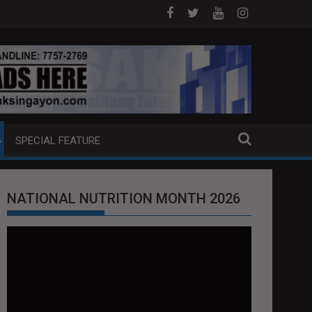
 SA DAVAO CITY
Sa tulong ng German expertise PNP PINALAWIG KAKAY
SPECIAL FEATURE
NATIONAL NUTRITION MONTH 2026
Video
Player