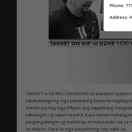
Phone: 77
Address:
#
TARGET ni KA REX CAYANONG SA panahon ngayon na 
napakahalaga ng mga panukalang batas na naglalayo
Marami pa ring mga Pilipino ang napipilitang mangut
kakulangan ng sapat na pera. Kaya naman mahalaga
pangangailangan ng mahihirap at matatanda. Isa sa 
sa dialysis. Para sa mga pasyenteng may sakit sa…