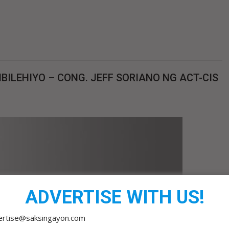
BILEHIYO – CONG. JEFF SORIANO NG ACT-CIS
ADVERTISE WITH US!
ertise@saksingayon.com