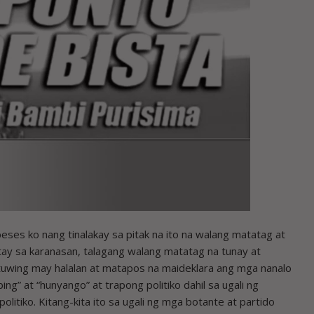
 ko nang tinalakay sa pitak na ito na walang matatag at
tay sa karanasan, talagang walang matatag na tunay at
 tuwing may halalan at matapos na maideklara ang mga nanalo
ng” at “hunyango” at trapong politiko dahil sa ugali ng
litiko. Kitang-kita ito sa ugali ng mga botante at partido