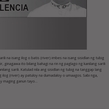
i na isang ilog o batis (river) imbes na isang sisidlan ng tubig
, ginagawa ito bilang bahagi na rin ng paglago ng kanilang sarili
ang sarili. Katulad nila ang sisidlan ng tubig na tanggap lang
g ilog (river) ay patuloy na dumadaloy o umaagos. Sabi nga,
 ay maging ganun tayo…