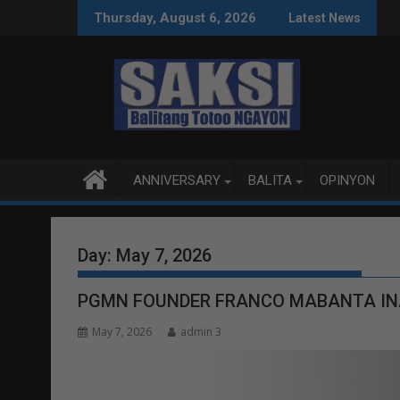
Skip
EACE TALKS MAS PRODUKTIBO
P92.8 MILYON ANG US
Thursday, August 6, 2026
Latest News
to
content
ANNIVERSARY
BALITA
OPINYON
Day:
May 7, 2026
PGMN FOUNDER FRANCO MABANTA IN
May 7, 2026
admin 3