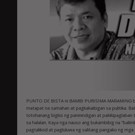
PUNTO DE BISTA ni BAMBI PURISIMA MARAMING beses
matapat na samahan at pagkakaibigan sa pulitika. Ba
totohanang bigkis ng paninindigan at pakikipaglaban
sa halalan. Kaya nga nauso ang bukambibig na “balimbi
pagtalikod at pagluluwa ng salitang pangako ng mga po