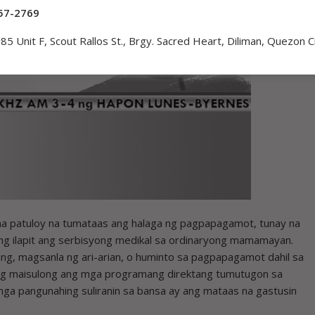
57-2769
85 Unit F, Scout Rallos St., Brgy. Sacred Heart, Diliman, Quezon C
patuloy na tumataas ang halaga ng pagpapagamot, tunay na
ng ilapit ang serbisyong medikal sa ordinaryong mamamayan.
ang, magsanla ng ari-arian, o huminto sa pagpapagamot dahil sa
ng maisulong ang mga programang direktang tumutugon sa
mga pangunahing suliranin sa bansa ay ang mataas na gastusin