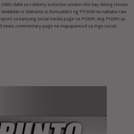
 (NBI) dahil sa robbery extortion umano nito kay dating House
kinikikilan ni Mabanta si Romualdez ng P350M na naibaba raw
al report sa kanyang social media page na PGMN. Ang PGMN ay
l and news commentary page na mapapanood sa mga social…