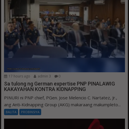
17 hours ago
admin 3
0
Sa tulong ng German expertise PNP PINALAWIG
KAKAYAHAN KONTRA KIDNAPPING
PINURI ni PNP chief, PGen. Jose Melencio C. Nartatez, Jr.,
ang Anti-Kidnapping Group (AKG) makaraang makumpleto...
BALITA
PROBINSIYA