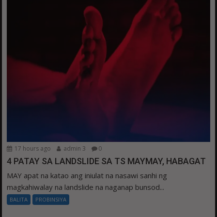
17 hours ago
admin 3
0
4 PATAY SA LANDSLIDE SA TS MAYMAY, HABAGAT
MAY apat na katao ang iniulat na nasawi sanhi ng
magkahiwalay na landslide na naganap bunsod...
BALITA
PROBINSIYA