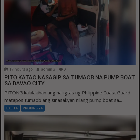
17 hours ago
admin 3
0
PITO KATAO NASAGIP SA TUMAOB NA PUMP BOAT
SA DAVAO CITY
PITONG kalalakihan ang nailigtas ng Philippine Coast Guard
matapos tumaob ang sinasakyan nilang pump boat sa...
BALITA
PROBINSIYA