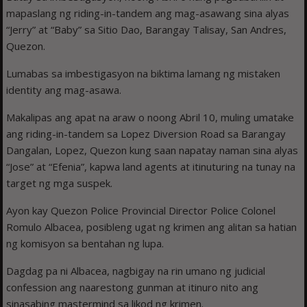
mapaslang ng riding-in-tandem ang mag-asawang sina alyas
“Jerry” at “Baby” sa Sitio Dao, Barangay Talisay, San Andres,
Quezon.
Lumabas sa imbestigasyon na biktima lamang ng mistaken
identity ang mag-asawa.
Makalipas ang apat na araw o noong Abril 10, muling umatake
ang riding-in-tandem sa Lopez Diversion Road sa Barangay
Dangalan, Lopez, Quezon kung saan napatay naman sina alyas
“Jose” at “Efenia”, kapwa land agents at itinuturing na tunay na
target ng mga suspek.
Ayon kay Quezon Police Provincial Director Police Colonel
Romulo Albacea, posibleng ugat ng krimen ang alitan sa hatian
ng komisyon sa bentahan ng lupa.
Dagdag pa ni Albacea, nagbigay na rin umano ng judicial
confession ang naarestong gunman at itinuro nito ang
sinasabing mastermind sa likod ng krimen.