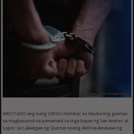
ARESTADO ang isang CAFGU member na itinuturong gunman
sa magkasunod na pamamaril sa mga bayan ng San Andres at
Lopez sa Lalawigan ng Quezon noong Abril na ikinasawi ng