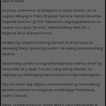
apat na katao.
Sa press conference na isinagawa sa Camp Vicente Lim sa
Laguna, inihayag ni Police Brigadier General Hansel Marantan,
Regional Director ng PNP Calabarzon, ang pagkakaaresto sa
suspek na si alyas “Jerome”, nakatala bilang Rank No. 1
Regional Most Wanted Person.
Dinakip ang suspek sa bisa ng warrant of arrest para sa
dalawang bilang ng kasong murder, na walang inirekomendang
piyansa.
Nauna nang sumuko sa mga awtoridad ang umano’y driver ng
motorsiklo na si alyas “Leovin”, isang dating rebelde, na
nagbigay ng mahalagang impormasyon sa mga imbestigador.
Siya rin umano ang nagturo sa kinaroroonan ng motorsiklong
ginamit sa krimen na natagpuan sa Barangay Peñafrancia,
Lopez, Quezon.
Batay sa imbestigasyon, noong Abril 6 nang pagbabarilin at