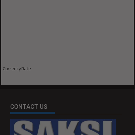
CurrencyRate
CONTACT US