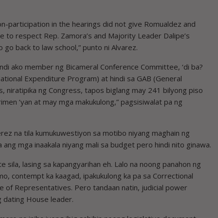
non-participation in the hearings did not give Romualdez and
e to respect Rep. Zamora’s and Majority Leader Dalipe’s
 go back to law school,” punto ni Alvarez.
indi ako member ng Bicameral Conference Committee, ‘di ba?
ational Expenditure Program) at hindi sa GAB (General
s, niratipika ng Congress, tapos biglang may 241 bilyong piso
Krimen ‘yan at may mga makukulong,” pagsisiwalat pa ng
ierez na tila kumukuwestiyon sa motibo niyang maghain ng
ang mga inaakala niyang mali sa budget pero hindi nito ginawa.
te sila, lasing sa kapangyarihan eh. Lalo na noong panahon ng
o, contempt ka kaagad, ipakukulong ka pa sa Correctional
e of Representatives. Pero tandaan natin, judicial power
g dating House leader.