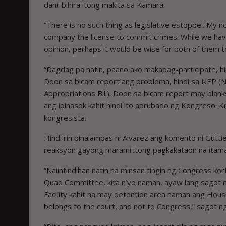
dahil bihira itong makita sa Kamara.
“There is no such thing as legislative estoppel. My 
company the license to commit crimes. While we hav
opinion, perhaps it would be wise for both of them to
“Dagdag pa natin, paano ako makapag-participate, h
Doon sa bicam report ang problema, hindi sa NEP (N
Appropriations Bill). Doon sa bicam report may blank
ang ipinasok kahit hindi ito aprubado ng Kongreso. 
kongresista.
Hindi rin pinalampas ni Alvarez ang komento ni Gutt
reaksyon gayong marami itong pagkakataon na itama 
“Naiintindihan natin na minsan tingin ng Congress kor
Quad Committee, kita n’yo naman, ayaw lang sagot m
Facility kahit na may detention area naman ang Hous
belongs to the court, and not to Congress,” sagot n