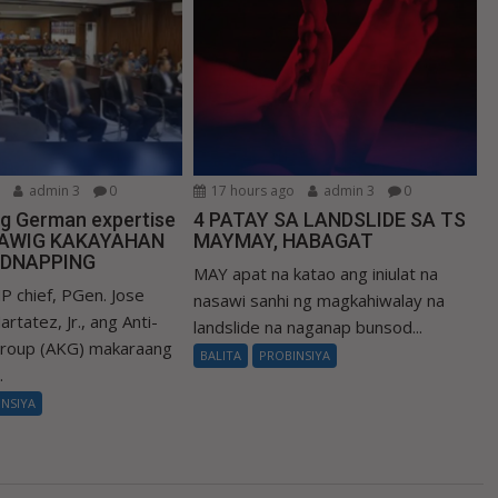
o
admin 3
0
17 hours ago
admin 3
0
ng German expertise
4 PATAY SA LANDSLIDE SA TS
LAWIG KAKAYAHAN
MAYMAY, HABAGAT
IDNAPPING
MAY apat na katao ang iniulat na
P chief, PGen. Jose
nasawi sanhi ng magkahiwalay na
rtatez, Jr., ang Anti-
landslide na naganap bunsod...
Group (AKG) makaraang
BALITA
PROBINSIYA
.
INSIYA