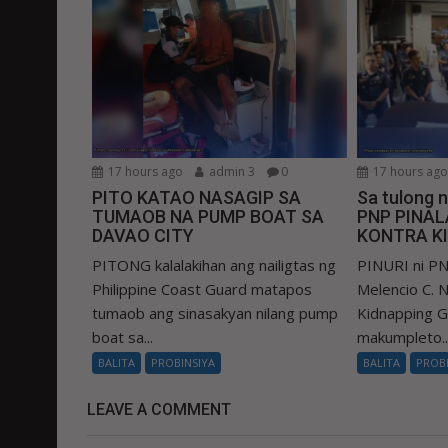
17 hours ago
admin 3
0
17 hours ag
PITO KATAO NASAGIP SA
Sa tulong 
TUMAOB NA PUMP BOAT SA
PNP PINA
DAVAO CITY
KONTRA K
PITONG kalalakihan ang nailigtas ng
PINURI ni PN
Philippine Coast Guard matapos
Melencio C. Na
tumaob ang sinasakyan nilang pump
Kidnapping 
boat sa...
makumpleto..
BALITA
PROBINSIYA
BALITA
PROB
LEAVE A COMMENT