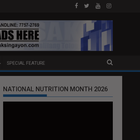
NA PUMP BOAT SA DAVAO CITY
Sa tulong ng German expertise PNP PI
SPECIAL FEATURE
NATIONAL NUTRITION MONTH 2026
Video
Player