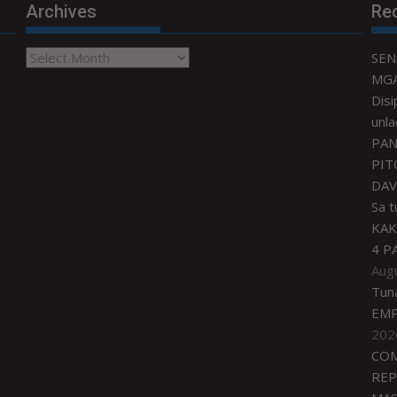
Archives
Re
Archives
SEN
MGA
Disi
unla
PAN
PIT
DAV
Sa 
KAK
4 P
Aug
Tun
EMP
202
COM
REP