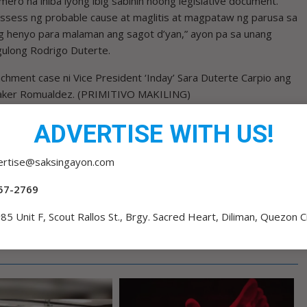
mero na iniba iyong ibig sabihin noong legislative document.
assess ng probable cause at maglitis at magpataw ng parusa sa
g henyo para malaman ang sagot d’yan,” ayon pa sa unang
gulong Rodrigo Duterte.
achment case ni Vice President ‘Inday’ Sara Duterte Carpio ang
eaker Romualdez. (PRIMITIVO MAKILING)
ADVERTISE WITH US!
ertise@saksingayon.com
DENGUE OUTBREAK GUMAPANG SA 8 LUGAR
57-2769
85 Unit F, Scout Rallos St., Brgy. Sacred Heart, Diliman, Quezon C