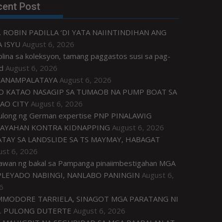
cent Post
. ROBIN PADILLA ‘DI YATA NAIINTINDIHAN ANG
 ISYU
August 6, 2026
plina sa koleksyon, tamang paggastos susi sa pag-
d
August 6, 2026
ANAMPALATAYA
August 6, 2026
O KATAO NASAGIP SA TUMAOB NA PUMP BOAT SA
AO CITY
August 6, 2026
tulong ng German expertise PNP PINALAWIG
AYAHAN KONTRA KIDNAPPING
August 6, 2026
ATAY SA LANDSLIDE SA TS MAYMAY, HABAGAT
ust 6, 2026
awan ng bakal sa Pampanga pinaiimbestigahan MGA
LEYADO NABINGI, NANLABO PANINGIN
August 6,
6
MODORE TARRIELA, SINAGOT MGA PARATANG NI
. PULONG DUTERTE
August 6, 2026