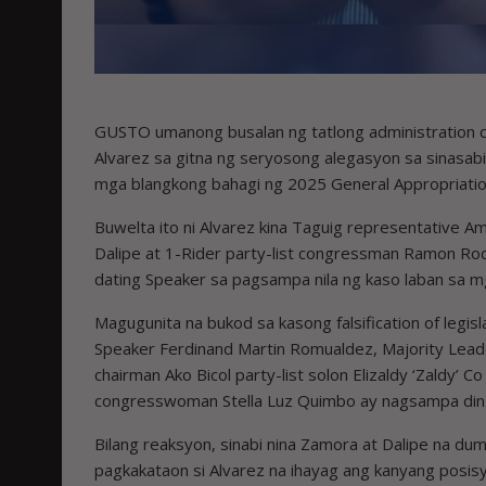
GUSTO umanong busalan ng tatlong administration 
Alvarez sa gitna ng seryosong alegasyon sa sinasabi
mga blangkong bahagi ng 2025 General Appropriatio
Buwelta ito ni Alvarez kina Taguig representative 
Dalipe at 1-Rider party-list congressman Ramon Ro
dating Speaker sa pagsampa nila ng kaso laban sa 
Magugunita na bukod sa kasong falsification of legi
Speaker Ferdinand Martin Romualdez, Majority Leade
chairman Ako Bicol party-list solon Elizaldy ‘Zaldy’ Co
congresswoman Stella Luz Quimbo ay nagsampa din 
Bilang reaksyon, sinabi nina Zamora at Dalipe na d
pagkakataon si Alvarez na ihayag ang kanyang posisyo