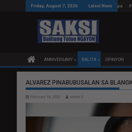
Skip
ksyon, tamang paggastos susi sa pag-unlad
PANANAMPALATAYA
Friday, August 7, 2026
Latest News
to
content
ANNIVERSARY
BALITA
OPINYON
ALVAREZ PINABUBUSALAN SA BLANG
February 18, 2025
admin 3