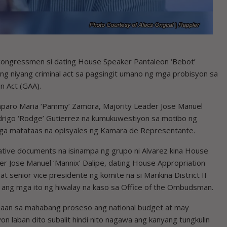
congressmen si dating House Speaker Pantaleon ‘Bebot’
ng niyang criminal act sa pagsingit umano ng mga probisyon sa
n Act (GAA).
Amparo Maria ‘Pammy’ Zamora, Majority Leader Jose Manuel
drigo ‘Rodge’ Gutierrez na kumukuwestiyon sa motibo ng
mga matataas na opisyales ng Kamara de Representante.
slative documents na isinampa ng grupo ni Alvarez kina House
r Jose Manuel ‘Mannix’ Dalipe, dating House Appropriation
 at senior vice presidente ng komite na si Marikina District II
ang mga ito ng hiwalay na kaso sa Office of the Ombudsman.
umaan sa mahabang proseso ang national budget at may
n laban dito subalit hindi nito nagawa ang kanyang tungkulin