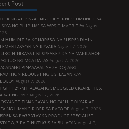
cent Post
O SA MGA OPISYAL NG GOBYERNO: SUMUNOD SA
ISIYA NG PILIPINAS SA WPS O MAGBITIW
August
2026
M HUMIRIT SA KONGRESO NA SUSPENDIHIN
LEMENTASYON NG RPVARA
August 7, 2026
LIKO HINIKAYAT NI SPEAKER DY NA MAKILAHOK
PAGBUO NG MGA BATAS
August 7, 2026
ACAÑANG PINAAARAL NA SA DOJ ANG
RADITION REQUEST NG U.S. LABAN KAY
IBOLOY
August 7, 2026
IGIT P21-M HALAGANG SMUGGLED CIGARETTES,
ABAT NG PNP
August 7, 2026
OSYANTE TINANGAYAN NG CASH, DOLYAR AT
EX NG LIMANG RIDER SA BACOOR
August 7, 2026
USPEK SA PAGPATAY SA PRODUCT SPECIALIST,
STADO; 3 PA TINUTUGIS SA BULACAN
August 7,