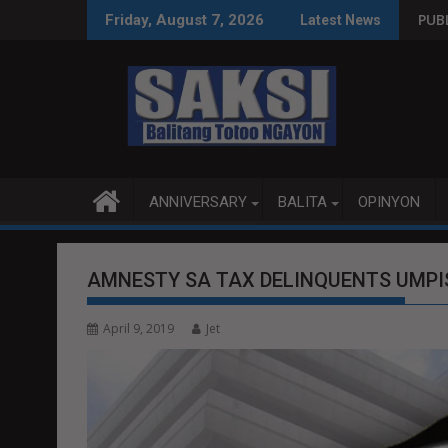
Skip
WPS O MAGBITIW
NGRESO NA SUSPENDIHIN IMPLEMENTASYON NG RPVARA
PUBLIKO HINIKAYAT NI SPEAK
Friday, August 7, 2026
Latest News
to
content
ANNIVERSARY
BALITA
OPINYON
AMNESTY SA TAX DELINQUENTS UMPIS
April 9, 2019
Jet