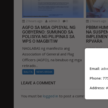
2 hours ago
admin 3
0
2 hours ago
AGFO SA MGA OPISYAL NG
PBBM HUM
GOBYERNO: SUMUNOD SA
NA SUSPEN
POLISIYA NG PILIPINAS SA
IMPLEMEN
WPS O MAGBITIW
RPVARA
NAGLABAS ng manifesto ang
HINILING ni 
Association of General and Flag
Marcos Jr. s
Officers (AGFO), na binubuo ng mga
suspendihin
retirado...
Real Property
Email:
adv
BALITA
NEWS BREAK
BALITA
NEWS
Phone: 77
LEAVE A COMMENT
Address:
#
You must be
logged in
to post a comment.