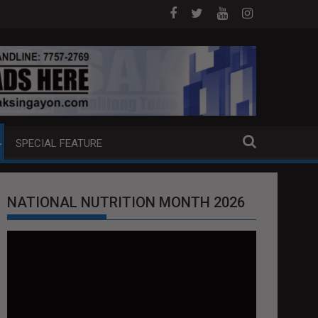
NG EXTRADITION REQUEST NG U.S. LABAN KAY QUIBOLOY
MAHIGIT P21-M HALAGANG SMUGGLED CIGARE
SPECIAL FEATURE
NATIONAL NUTRITION MONTH 2026
Video
Player