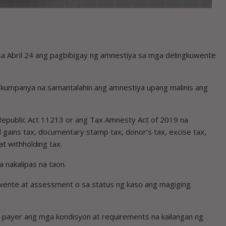
sa Abril 24 ang pagbibigay ng amnestiya sa mga delingkuwente
a kumpanya na samantalahin ang amnestiya upang malinis ang
 Republic Act 11213 or ang Tax Amnesty Act of 2019 na
l gains tax, documentary stamp tax, donor’s tax, excise tax,
t withholding tax.
 nakalipas na taon.
uwente at assessment o sa status ng kaso ang magiging
 payer ang mga kondisyon at requirements na kailangan ng