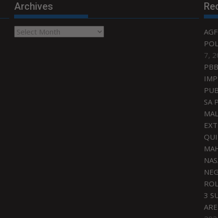
Archives
Re
Archives
AGF
POL
7, 
PBB
IMP
PUB
SA 
MAL
EXT
QU
MAH
NAS
NEG
ROL
3 S
ARE