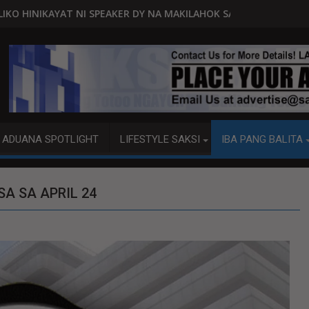
ER DY NA MAKILAHOK SA PAGBUO NG MGA BATAS
MALACAÑANG PINAAARAL NA SA DOJ A
ADUANA SPOTLIGHT
LIFESTYLE SAKSI
IBA PANG BALITA
A SA APRIL 24