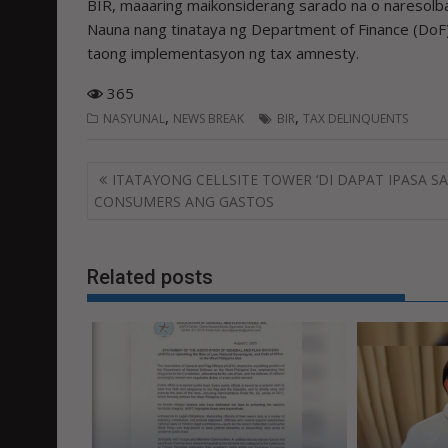
BIR, maaaring maikonsiderang sarado na o naresolba a
Nauna nang tinataya ng Department of Finance (DoF)
taong implementasyon ng tax amnesty.
365
,
,
NASYUNAL
NEWS BREAK
BIR
TAX DELINQUENTS
Post
ITATAYONG CELLSITE TOWER ‘DI DAPAT IPASA SA
navigation
CONSUMERS ANG GASTOS
Related posts