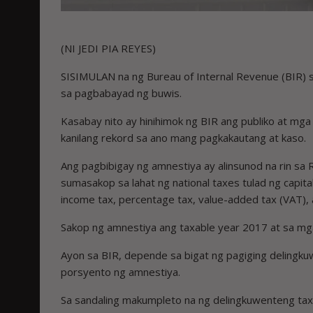
(NI JEDI PIA REYES)
SISIMULAN na ng Bureau of Internal Revenue (BIR) 
sa pagbabayad ng buwis.
Kasabay nito ay hinihimok ng BIR ang publiko at mg
kanilang rekord sa ano mang pagkakautang at kaso.
Ang pagbibigay ng amnestiya ay alinsunod na rin sa
sumasakop sa lahat ng national taxes tulad ng capita
income tax, percentage tax, value-added tax (VAT), a
Sakop ng amnestiya ang taxable year 2017 at sa mga
Ayon sa BIR, depende sa bigat ng pagiging delingk
porsyento ng amnestiya.
Sa sandaling makumpleto na ng delingkuwenteng tax