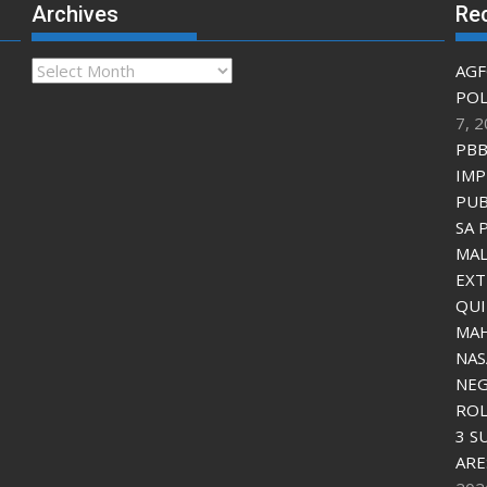
Archives
Re
Archives
AGF
POL
7, 
PBB
IMP
PUB
SA 
MAL
EXT
QU
MAH
NAS
NEG
ROL
3 S
ARE