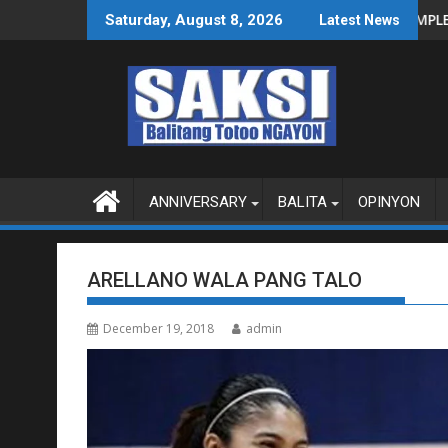
Skip
NAS SA WPS O MAGBITIW
 SA KONGRESO NA SUSPENDIHIN IMPLEMENTASYON NG RPVARA
PUBLIKO HINIKAYAT N
Saturday, August 8, 2026
Latest News
to
content
ANNIVERSARY
BALITA
OPINYON
ARELLANO WALA PANG TALO
December 19, 2018
admin