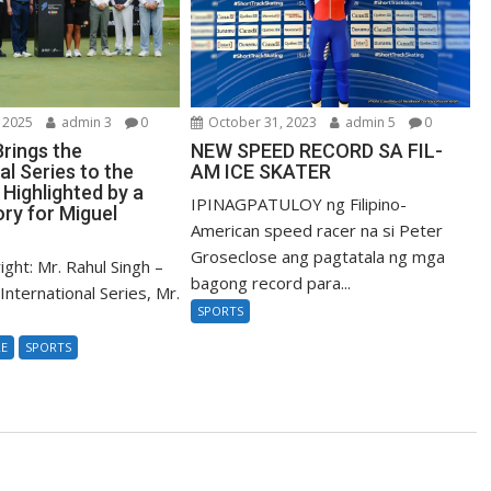
 2025
admin 3
0
October 31, 2023
admin 5
0
Brings the
NEW SPEED RECORD SA FIL-
al Series to the
AM ICE SKATER
, Highlighted by a
IPINAGPATULOY ng Filipino-
ry for Miguel
American speed racer na si Peter
Groseclose ang pagtatala ng mga
ight: Mr. Rahul Singh –
bagong record para...
nternational Series, Mr.
SPORTS
RE
SPORTS