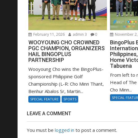
February 11, 2026
admin 3
0
November 2,
WOOYOUNG CHO CROWNED
BingoPlus 
PGC CHAMPION, ORGANIZERS
Internation
HAIL BINGOPLUS
Philippines
PARTNERSHIP
Home Victo
Tabuena
Wooyoung Cho wins the BingoPlus-
From left to r
sponsored Philippine Golf
Head of The I
Championship (L-R: Cho Minn Thant,
Cho Minn...
Benhur Abalos Sr, Martin...
SPECIAL FEATU
SPECIAL FEATURE
SPORTS
LEAVE A COMMENT
You must be
logged in
to post a comment.