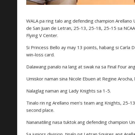
WALA pa ring talo ang defending champion Arellano U
de San Juan de Letran, 25-13, 25-18, 25-15 sa NCAA
Flying V Center.
Si Princess Bello ay may 13 points, habang si Carla
win-loss card.
Dalawang panalo na lang at swak na sa Final Four ang
Umiskor naman sina Nicole Ebuen at Regine Arocha, la
Nalaglag naman ang Lady Knights sa 1-5.
Tinalo rin ng Arellano men’s team ang Knights, 25-13,
second place.
Nananatiling nasa tuktok ang defending champion Uni
Sa juniors division, tinalo ng Letran Squires ang Are