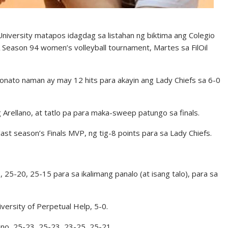
niversity matapos idagdag sa listahan ng biktima ang Colegio
 Season 94 women’s volleyball tournament, Martes sa FilOil
 Donato naman ay may 12 hits para akayin ang Lady Chiefs sa 6-0
 Arellano, at tatlo pa para maka-sweep patungo sa finals.
st season’s Finals MVP, ng tig-8 points para sa Lady Chiefs.
 25-20, 25-15 para sa ikalimang panalo (at isang talo), para sa
versity of Perpetual Help, 5-0.
llano, 25-23, 25-23, 23-25, 25-21.