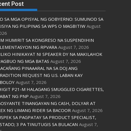
cent Post
O SA MGA OPISYAL NG GOBYERNO: SUMUNOD SA
ISIYA NG PILIPINAS SA WPS O MAGBITIW
August
2026
M HUMIRIT SA KONGRESO NA SUSPENDIHIN
LEMENTASYON NG RPVARA
August 7, 2026
LIKO HINIKAYAT NI SPEAKER DY NA MAKILAHOK
PAGBUO NG MGA BATAS
August 7, 2026
ACAÑANG PINAAARAL NA SA DOJ ANG
RADITION REQUEST NG U.S. LABAN KAY
IBOLOY
August 7, 2026
IGIT P21-M HALAGANG SMUGGLED CIGARETTES,
ABAT NG PNP
August 7, 2026
OSYANTE TINANGAYAN NG CASH, DOLYAR AT
EX NG LIMANG RIDER SA BACOOR
August 7, 2026
USPEK SA PAGPATAY SA PRODUCT SPECIALIST,
STADO; 3 PA TINUTUGIS SA BULACAN
August 7,