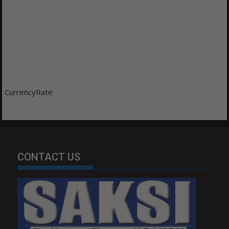
CurrencyRate
CONTACT US