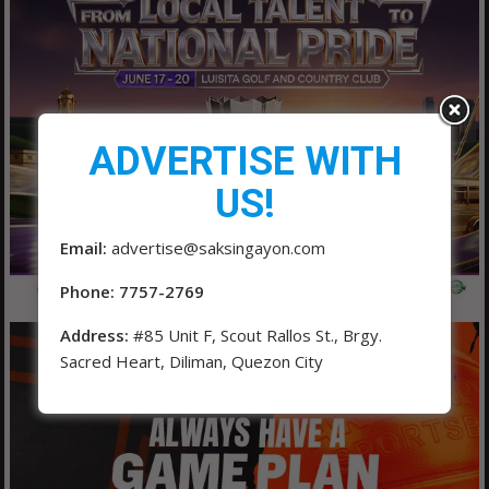
ADVERTISE WITH
US!
Email:
advertise@saksingayon.com
Phone: 7757-2769
Address:
#85 Unit F, Scout Rallos St., Brgy.
Sacred Heart, Diliman, Quezon City