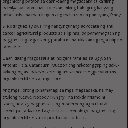
organikong pataba sa daan-daang magsasaka at kanilang
pamilya sa Catanauan, Quezon, bilang bahagi ng kanyang
adbokasiya na matulungan ang mahihirap na pamilyang Pinoy.
Si Rodriguez ay siya ring nangungunang advocate ng anti-
cancer agricultural products sa Pilipinas, sa pamamagitan ng
paggamit ng organikong pataba na natuklasan ng mga Filipino
scientists.
Daan-daang magsasaka at indigent families sa Bgy. San
Antonio Pala, Catanauan, Quezon ang nakatanggap ng saku-
sakong bigas, pake-pakete ng anti-cancer veggie vitamins,
organic fertilizers at mga libro.
Ang mga librong ipinamahagi sa mga magsasaka, na may
titulong “Leave Nobody Hungry,” na inakda mismo ni
Rodriguez, ay nagpapakita ng modernong agricultural
technique, advanced agricultural technology, paggamit ng
organic fertilizers, rice production, at iba pa.