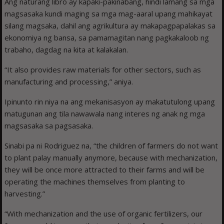
Ang naturang libro ay kapaki-pakinabang, hindi lamang sa mga
magsasaka kundi maging sa mga mag-aaral upang mahikayat
silang magsaka, dahil ang agrikultura ay makapagpapalakas sa
ekonomiya ng bansa, sa pamamagitan nang pagkakaloob ng
trabaho, dagdag na kita at kalakalan.
“It also provides raw materials for other sectors, such as
manufacturing and processing,” aniya.
Ipinunto rin niya na ang mekanisasyon ay makatutulong upang
matugunan ang tila nawawala nang interes ng anak ng mga
magsasaka sa pagsasaka.
Sinabi pa ni Rodriguez na, “the children of farmers do not want
to plant palay manually anymore, because with mechanization,
they will be once more attracted to their farms and will be
operating the machines themselves from planting to
harvesting.”
“With mechanization and the use of organic fertilizers, our