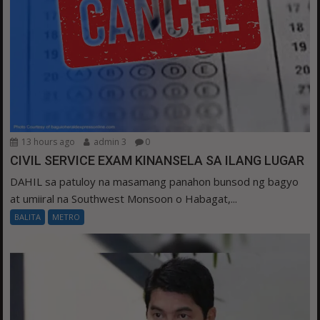
13 hours ago
admin 3
0
CIVIL SERVICE EXAM KINANSELA SA ILANG LUGAR
DAHIL sa patuloy na masamang panahon bunsod ng bagyo
at umiiral na Southwest Monsoon o Habagat,...
BALITA
METRO