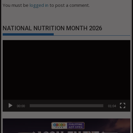
You must be
logged in
to post a comment.
NATIONAL NUTRITION MONTH 2026
Video
Player
00:00
01:04