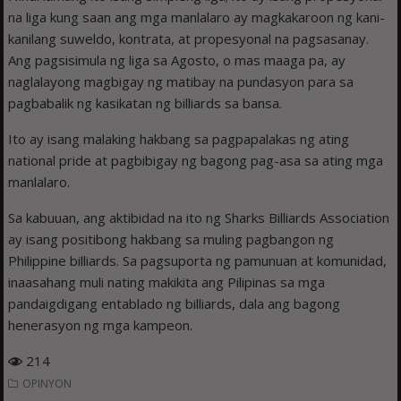
na liga kung saan ang mga manlalaro ay magkakaroon ng kani-
kanilang suweldo, kontrata, at propesyonal na pagsasanay.
Ang pagsisimula ng liga sa Agosto, o mas maaga pa, ay
naglalayong magbigay ng matibay na pundasyon para sa
pagbabalik ng kasikatan ng billiards sa bansa.
Ito ay isang malaking hakbang sa pagpapalakas ng ating
national pride at pagbibigay ng bagong pag-asa sa ating mga
manlalaro.
Sa kabuuan, ang aktibidad na ito ng Sharks Billiards Association
ay isang positibong hakbang sa muling pagbangon ng
Philippine billiards. Sa pagsuporta ng pamunuan at komunidad,
inaasahang muli nating makikita ang Pilipinas sa mga
pandaigdigang entablado ng billiards, dala ang bagong
henerasyon ng mga kampeon.
214
OPINYON