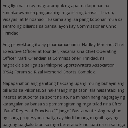
Ang liga na ito ay magtatampok ng apat na koponan na
kumakatawan sa pangunahing mga isla ng bansa—Luzon,
Visayas, at Mindanao—kasama ang isa pang koponan mula sa
sentro ng billiards sa bansa, ayon kay Commissioner Chino
Trinidad.
Ang proyektong ito ay pinamumunuan ni Hadley Mariano, Chief
Executive Officer at founder, kasama sina Chief Operating
Officer Mark Orendain at Commissioner Trinidad, na
nagpakilala sa liga sa Philippine Sportswriters Association
(PSA) Forum sa Rizal Memorial Sports Complex.
Napapanahon ang ganitong hakbang upang muling buhayin ang
billiards sa Pilipinas. Sa nakaraang mga taon, tila naisantabi ang
interes at suporta sa sport na ito, na minsan nang nagbigay ng
karangalan sa bansa sa pamamagitan ng mga tulad nina Efren
“Bata” Reyes at Francisco “Django” Bustamante. Ang pagbuo
ng isang propesyonal na liga ay hindi lamang magbibigay ng
bagong pagkakataon sa mga beterano kundi pati na rin sa mga