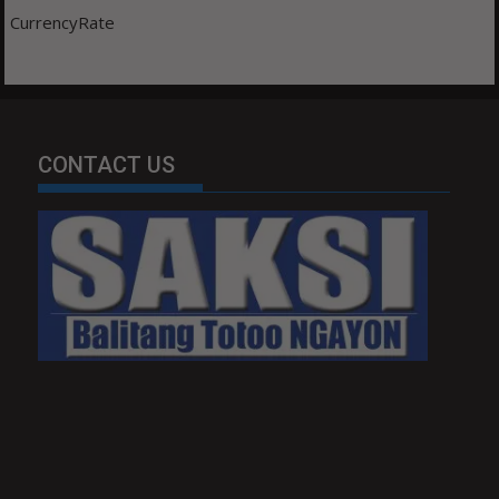
CurrencyRate
CONTACT US