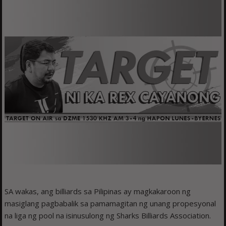
SA wakas, ang billiards sa Pilipinas ay magkakaroon ng
masiglang pagbabalik sa pamamagitan ng unang propesyonal
na liga ng pool na isinusulong ng Sharks Billiards Association.