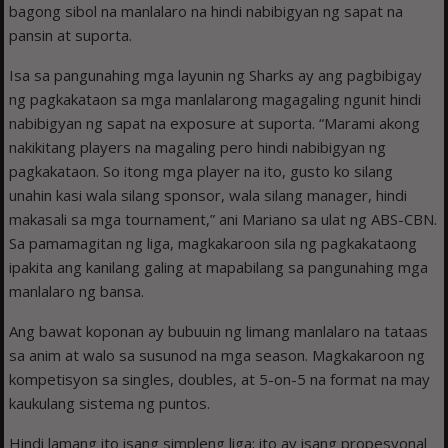
bagong sibol na manlalaro na hindi nabibigyan ng sapat na
pansin at suporta.
Isa sa pangunahing mga layunin ng Sharks ay ang pagbibigay
ng pagkakataon sa mga manlalarong magagaling ngunit hindi
nabibigyan ng sapat na exposure at suporta. “Marami akong
nakikitang players na magaling pero hindi nabibigyan ng
pagkakataon. So itong mga player na ito, gusto ko silang
unahin kasi wala silang sponsor, wala silang manager, hindi
makasali sa mga tournament,” ani Mariano sa ulat ng ABS-CBN.
Sa pamamagitan ng liga, magkakaroon sila ng pagkakataong
ipakita ang kanilang galing at mapabilang sa pangunahing mga
manlalaro ng bansa.
Ang bawat koponan ay bubuuin ng limang manlalaro na tataas
sa anim at walo sa susunod na mga season. Magkakaroon ng
kompetisyon sa singles, doubles, at 5-on-5 na format na may
kaukulang sistema ng puntos.
Hindi lamang ito isang simpleng liga; ito ay isang propesyonal