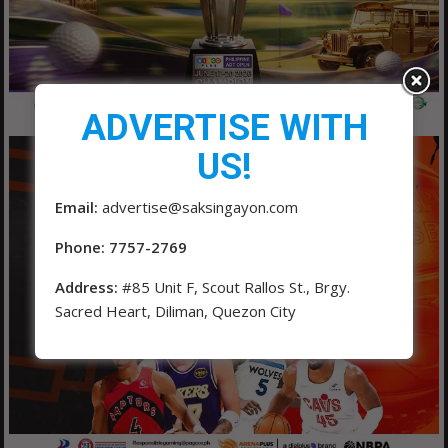
ADVERTISE WITH
US!
Email:
advertise@saksingayon.com
Phone: 7757-2769
Address:
#85 Unit F, Scout Rallos St., Brgy.
Sacred Heart, Diliman, Quezon City