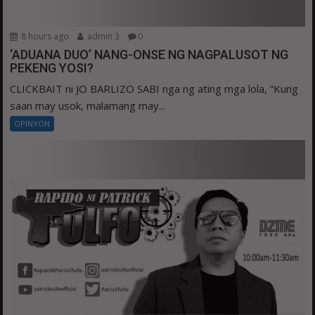
8 hours ago
admin 3
0
‘ADUANA DUO’ NANG-ONSE NG NAGPALUSOT NG
PEKENG YOSI?
CLICKBAIT ni JO BARLIZO SABI nga ng ating mga lola, “Kung
saan may usok, malamang may...
OPINYON