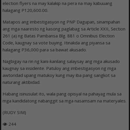
election flyers na may kalakip na pera na may kabuuang
halagang P120,600.00.
Matapos ang imbestigasyon ng PNP Dagupan, sinampahan
ang mga naaresto ng kasong paglabag sa Article XXII, Section
261 (a) ng Batas Pambansa Blg. 881 o Omnibus Election
Code, kaugnay sa vote buying. Itinakda ang piyansa sa
halagang P36,000 para sa bawat akusado.
Nagbigay na rin ng kani-kanilang salaysay ang mga akusado
kaugnay sa insidente. Patuloy ang imbestigasyon ng mga
awtoridad upang matukoy kung may iba pang sangkot sa
naturang aktibidad.
Habang isinusulat ito, wala pang opisyal na pahayag mula sa
mga kandidatong nabanggit sa mga nasamsam na materyales.
(RUDY SIM)
244