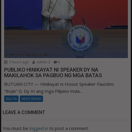
3 hours ago
admin 3
0
PUBLIKO HINIKAYAT NI SPEAKER DY NA
MAKILAHOK SA PAGBUO NG MGA BATAS
BUTUAN CITY — Hinikayat ni House Speaker Faustino
“Bojie” G. Dy III ang mga Pilipino mula...
BALITA
NEWS BREAK
LEAVE A COMMENT
You must be
logged in
to post a comment.