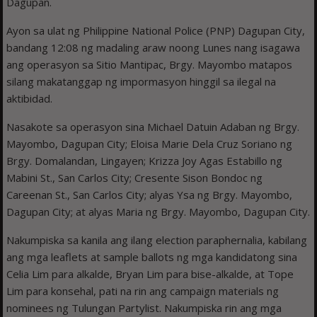
Dagupan.
Ayon sa ulat ng Philippine National Police (PNP) Dagupan City,
bandang 12:08 ng madaling araw noong Lunes nang isagawa
ang operasyon sa Sitio Mantipac, Brgy. Mayombo matapos
silang makatanggap ng impormasyon hinggil sa ilegal na
aktibidad.
Nasakote sa operasyon sina Michael Datuin Adaban ng Brgy.
Mayombo, Dagupan City; Eloisa Marie Dela Cruz Soriano ng
Brgy. Domalandan, Lingayen; Krizza Joy Agas Estabillo ng
Mabini St., San Carlos City; Cresente Sison Bondoc ng
Careenan St., San Carlos City; alyas Ysa ng Brgy. Mayombo,
Dagupan City; at alyas Maria ng Brgy. Mayombo, Dagupan City.
Nakumpiska sa kanila ang ilang election paraphernalia, kabilang
ang mga leaflets at sample ballots ng mga kandidatong sina
Celia Lim para alkalde, Bryan Lim para bise-alkalde, at Tope
Lim para konsehal, pati na rin ang campaign materials ng
nominees ng Tulungan Partylist. Nakumpiska rin ang mga