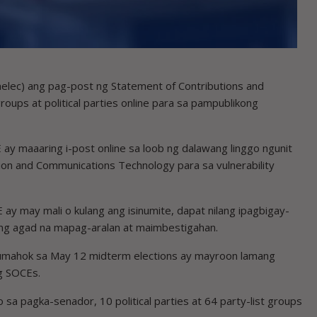
ec) ang pag-post ng Statement of Contributions and
oups at political parties online para sa pampublikong
ay maaaring i-post online sa loob ng dalawang linggo ngunit
on and Communications Technology para sa vulnerability
 ay may mali o kulang ang isinumite, dapat nilang ipagbigay-
pang agad na mapag-aralan at maimbestigahan.
na lumahok sa May 12 midterm elections ay mayroon lamang
g SOCEs.
sa pagka-senador, 10 political parties at 64 party-list groups