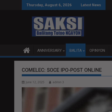
Skip
CE TALKS MAS PRODUKTIBO
P92.8 MILYON ANG USA
Thursday, August 6, 2026
Latest News
to
content
ANNIVERSARY
BALITA
OPINYON
COMELEC: SOCE IPO-POST ONLINE
June 12, 2025
admin 3