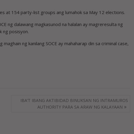
ies at 154 party-list groups ang lumahok sa May 12 elections.
SOCE ng dalawang magkasunod na halalan ay magreresulta ng
k ng posisyon.
 maghain ng kanilang SOCE ay mahaharap din sa criminal case,
IBA’T IBANG AKTIBIDAD BINUKSAN NG INTRAMUROS
AUTHORITY PARA SA ARAW NG KALAYAAN