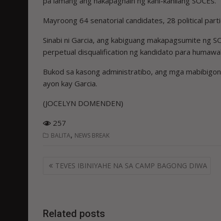
pa lamang ang nakapaghain ng kani-kanilang SOCEs.
Mayroong 64 senatorial candidates, 28 political part
Sinabi ni Garcia, ang kabiguang makapagsumite ng 
perpetual disqualification ng kandidato para humawa
Bukod sa kasong administratibo, ang mga mabibigong
ayon kay Garcia.
(JOCELYN DOMENDEN)
257
,
BALITA
NEWS BREAK
Post
TEVES IBINIYAHE NA SA CAMP BAGONG DIWA
navigation
Related posts