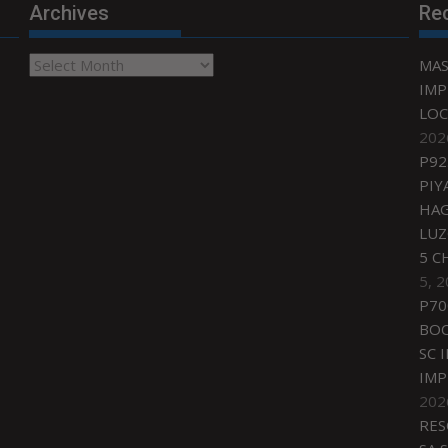
Archives
Re
Archives
MAS
IMP
LOC
202
P92
PIY
HAG
LU
5 C
5, 
P70
BO
SC 
IMP
202
RES