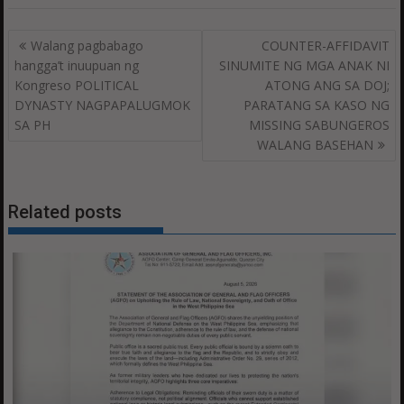
Post
Walang pagbabago
COUNTER-AFFIDAVIT
navigation
hangga’t inuupuan ng
SINUMITE NG MGA ANAK NI
Kongreso POLITICAL
ATONG ANG SA DOJ;
DYNASTY NAGPAPALUGMOK
PARATANG SA KASO NG
SA PH
MISSING SABUNGEROS
WALANG BASEHAN
Related posts