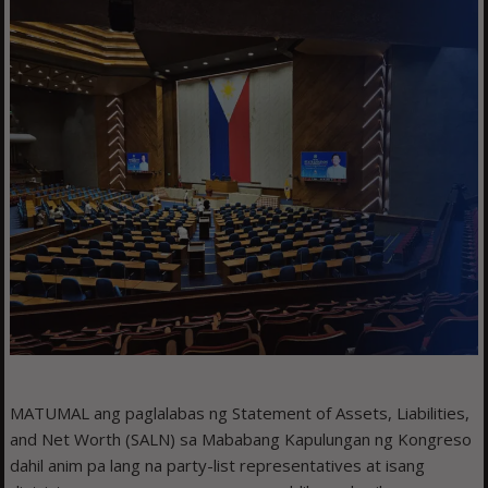
MATUMAL ang paglalabas ng Statement of Assets, Liabilities,
and Net Worth (SALN) sa Mababang Kapulungan ng Kongreso
dahil anim pa lang na party-list representatives at isang