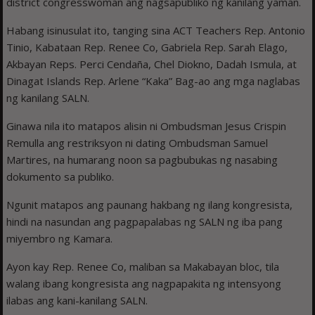
district congresswoman ang nagsapubliko ng kanilang yaman.
Habang isinusulat ito, tanging sina ACT Teachers Rep. Antonio
Tinio, Kabataan Rep. Renee Co, Gabriela Rep. Sarah Elago,
Akbayan Reps. Perci Cendaña, Chel Diokno, Dadah Ismula, at
Dinagat Islands Rep. Arlene “Kaka” Bag-ao ang mga naglabas
ng kanilang SALN.
Ginawa nila ito matapos alisin ni Ombudsman Jesus Crispin
Remulla ang restriksyon ni dating Ombudsman Samuel
Martires, na humarang noon sa pagbubukas ng nasabing
dokumento sa publiko.
Ngunit matapos ang paunang hakbang ng ilang kongresista,
hindi na nasundan ang pagpapalabas ng SALN ng iba pang
miyembro ng Kamara.
Ayon kay Rep. Renee Co, maliban sa Makabayan bloc, tila
walang ibang kongresista ang nagpapakita ng intensyong
ilabas ang kani-kanilang SALN.