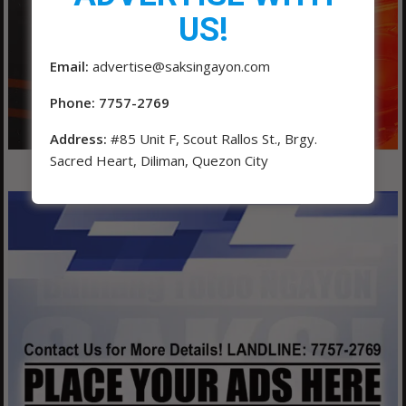
US!
Email:
advertise@saksingayon.com
Phone: 7757-2769
Address:
#85 Unit F, Scout Rallos St., Brgy.
Sacred Heart, Diliman, Quezon City