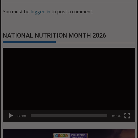
You must be
logged in
to post a comment.
NATIONAL NUTRITION MONTH 2026
Video
Player
00:00
01:04