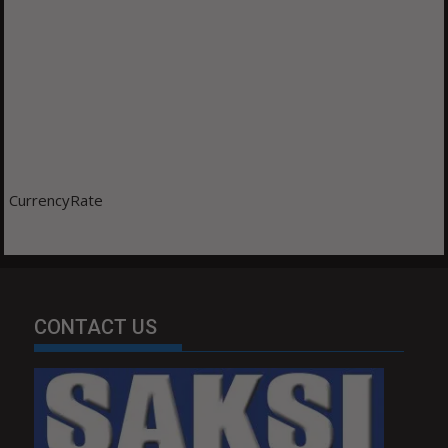
CurrencyRate
CONTACT US