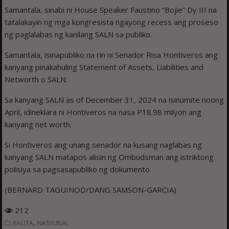
Samantala, sinabi ni House Speaker Faustino “Bojie” Dy III na
tatalakayin ng mga kongresista ngayong recess ang proseso
ng paglalabas ng kanilang SALN sa publiko.
Samantala, isinapubliko na rin ni Senador Risa Hontiveros ang
kanyang pinakahuling Statement of Assets, Liabilities and
Networth o SALN.
Sa kanyang SALN as of December 31, 2024 na isinumite noong
April, idineklara ni Hontiveros na nasa P18.98 milyon ang
kanyang net worth.
Si Hontiveros ang unang senador na kusang naglabas ng
kanyang SALN matapos alisin ng Ombudsman ang istriktong
polisiya sa pagsasapubliko ng dokumento.
(BERNARD TAGUINOD/DANG SAMSON-GARCIA)
212
,
BALITA
NASYUNAL