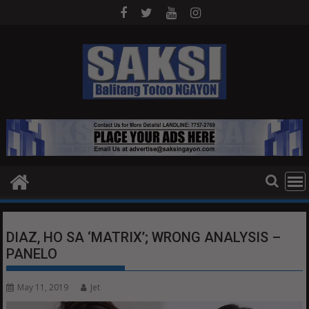
Skip
to
content
DIAZ, HO SA ‘MATRIX’; WRONG ANALYSIS –
PANELO
May 11, 2019
Jet