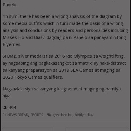
Panelo.
“In sum, there has been a wrong analysis of the diagram by
some media outfits which in turn made the basis of a wrong
analysis and conclusions by readers and personalities including
Misses Ho and Diaz,” dagdag pa ni Panelo sa panayam nitong
Biyernes.
Si Diaz, silver medalist sa 2016 Rio Olympics sa weightlifting,
ay nagsabing ang pagkakasangkot sa ‘matrix’ ay naka-distract
sa kanyang preparasyon sa 2019 SEA Games at maging sa
2020 Tokyo Games qualifiers.
Nag-aalala siya sa kanyang kaligtasan at maging ng pamilya
niya.
494
,
,
NEWS BREAK
SPORTS
gretchen ho
hidilyn diaz