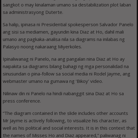
sangkot o may kinalaman umano sa destabilization plot laban
sa administrasyong Duterte.
Sa halip, ipinasa ni Presidential spokesperson Salvador Panelo
ang sisi sa mediamen, gayundin kina Diaz at Ho, dahil mali
umano ang pagkaka-analisa nila sa diagrams na inilabas ng
Palasyo noong nakaraang Miyerkoles.
Ipinaliwanag ni Panelo, na ang pangalan nina Diaz at Ho ay
naipakita sa diagrams bilang bahagi ng mga personalidad na
sinusundan o pina-follow sa social media ni Rodel Jayme, ang
webmaster umano na gumawa ng ‘Bikoy’ video.
Nilinaw din ni Panelo na hindi nabanggit sina Diaz at Ho sa
press conference.
“The diagram contained in the slide includes other accounts
Mr Jayme is actively following, to visualize his character, as
well as his political and social interests. It is in this context that
the names of Misses Ho and Diaz appeared,” paliwanag ni