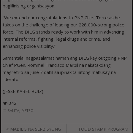
paglilinis ng organisasyon.
“We extend our congratulations to PNP Chief Torre as he
takes on the challenge of leading our 228,000-strong police
force. The DILG stands ready to work with him in advancing
internal reforms, fighting illegal drugs and crime, and
enhancing police visibility.”
Samantala, nagpasalamat naman ang DILG kay outgoing PNP
Chief PGen. Rommel Francisco Marbil na nakatakdang
magretiro sa June 7 dahil sa ipinakita nitong mahusay na
liderato.
(JESSE KABEL RUIZ)
342
,
BALITA
METRO
Post
MABILIS NA SERBISYONG
FOOD STAMP PROGRAM