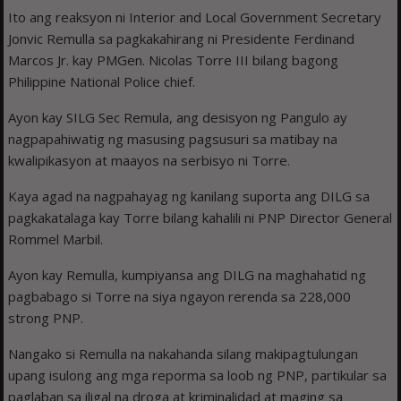
Ito ang reaksyon ni Interior and Local Government Secretary
Jonvic Remulla sa pagkakahirang ni Presidente Ferdinand
Marcos Jr. kay PMGen. Nicolas Torre III bilang bagong
Philippine National Police chief.
Ayon kay SILG Sec Remula, ang desisyon ng Pangulo ay
nagpapahiwatig ng masusing pagsusuri sa matibay na
kwalipikasyon at maayos na serbisyo ni Torre.
Kaya agad na nagpahayag ng kanilang suporta ang DILG sa
pagkakatalaga kay Torre bilang kahalili ni PNP Director General
Rommel Marbil.
Ayon kay Remulla, kumpiyansa ang DILG na maghahatid ng
pagbabago si Torre na siya ngayon rerenda sa 228,000
strong PNP.
Nangako si Remulla na nakahanda silang makipagtulungan
upang isulong ang mga reporma sa loob ng PNP, partikular sa
paglaban sa iligal na droga at kriminalidad at maging sa