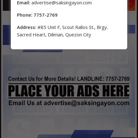
Email:
advertise@saksingayon.com
Phone: 7757-2769
Address:
#85 Unit F, Scout Rallos St., Brgy.
Sacred Heart, Diliman, Quezon City