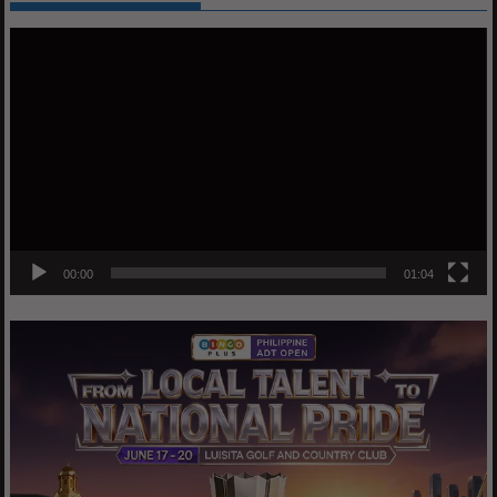
Video
Player
00:00
01:04