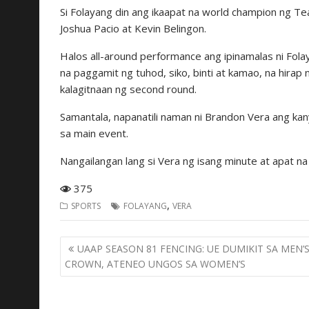
Si Folayang din ang ikaapat na world champion ng Te
Joshua Pacio at Kevin Belingon.
Halos all-around performance ang ipinamalas ni Fo
na paggamit ng tuhod, siko, binti at kamao, na hirap
kalagitnaan ng second round.
Samantala, napanatili naman ni Brandon Vera ang kany
sa main event.
Nangailangan lang si Vera ng isang minute at apat na 
375
,
SPORTS
FOLAYANG
VERA
Post
UAAP SEASON 81 FENCING: UE DUMIKIT SA MEN’
navigation
CROWN, ATENEO UNGOS SA WOMEN’S