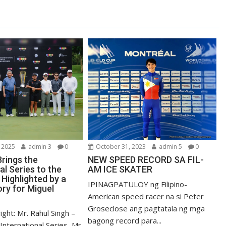
 2025
admin 3
0
October 31, 2023
admin 5
0
Brings the
NEW SPEED RECORD SA FIL-
al Series to the
AM ICE SKATER
, Highlighted by a
IPINAGPATULOY ng Filipino-
ry for Miguel
American speed racer na si Peter
Groseclose ang pagtatala ng mga
ight: Mr. Rahul Singh –
bagong record para...
nternational Series, Mr.