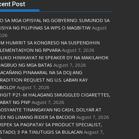
cent Post
O SA MGA OPISYAL NG GOBYERNO: SUMUNOD SA
ISIYA NG PILIPINAS SA WPS O MAGBITIW
August
2026
M HUMIRIT SA KONGRESO NA SUSPENDIHIN
LEMENTASYON NG RPVARA
August 7, 2026
LIKO HINIKAYAT NI SPEAKER DY NA MAKILAHOK
PAGBUO NG MGA BATAS
August 7, 2026
ACAÑANG PINAAARAL NA SA DOJ ANG
RADITION REQUEST NG U.S. LABAN KAY
IBOLOY
August 7, 2026
IGIT P21-M HALAGANG SMUGGLED CIGARETTES,
ABAT NG PNP
August 7, 2026
OSYANTE TINANGAYAN NG CASH, DOLYAR AT
EX NG LIMANG RIDER SA BACOOR
August 7, 2026
USPEK SA PAGPATAY SA PRODUCT SPECIALIST,
STADO; 3 PA TINUTUGIS SA BULACAN
August 7,