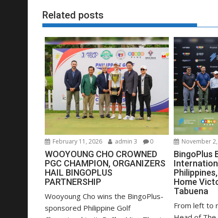
Related posts
February 11, 2026
admin 3
0
November 2,
WOOYOUNG CHO CROWNED
BingoPlus 
PGC CHAMPION, ORGANIZERS
Internation
HAIL BINGOPLUS
Philippines
PARTNERSHIP
Home Victo
Tabuena
Wooyoung Cho wins the BingoPlus-
From left to r
sponsored Philippine Golf
Head of The I