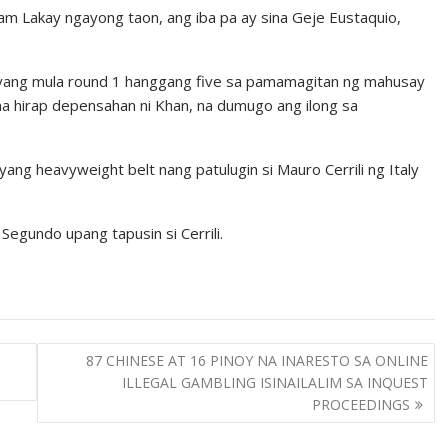
am Lakay ngayong taon, ang iba pa ay sina Geje Eustaquio,
layang mula round 1 hanggang five sa pamamagitan ng mahusay
 na hirap depensahan ni Khan, na dumugo ang ilong sa
ang heavyweight belt nang patulugin si Mauro Cerrili ng Italy
Segundo upang tapusin si Cerrili.
S
87 CHINESE AT 16 PINOY NA INARESTO SA ONLINE
ILLEGAL GAMBLING ISINAILALIM SA INQUEST
PROCEEDINGS