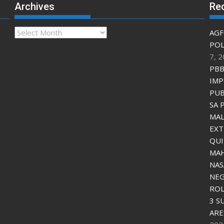
Archives
Re
Archives
AGF
POL
7, 
PBB
IMP
PUB
SA 
MAL
EXT
QU
MAH
NAS
NEG
ROL
3 S
ARE