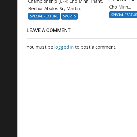
Championship (L-R: Cho Minn Thant,
Cho Minn...
Benhur Abalos Sr, Martin...
SPECIAL FEATU
SPECIAL FEATURE
SPORTS
LEAVE A COMMENT
You must be
logged in
to post a comment.