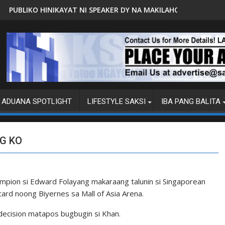
RA
T NI SPEAKER DY NA MAKILAHOK SA PAGBUO NG MGA BATAS
MALACAÑANG PINAAARAL N
ADUANA SPOTLIGHT
LIFESTYLE SAKSI
IBA PANG BALITA
G KO
pion si Edward Folayang makaraang talunin si Singaporean
ard noong Biyernes sa Mall of Asia Arena.
decision matapos bugbugin si Khan.