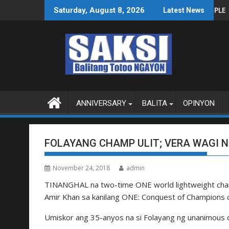
Skip
LIPINAS SA WPS O MAGBITIW
IRIT SA KONGRESO NA SUSPENDIHIN IMPLEMENTASYON NG RPVA
PUBLIKO HINIKAYA
Saturday, August 8, 2026
Latest News
to
content
ANNIVERSARY
BALITA
OPINYON
FOLAYANG CHAMP ULIT; VERA WAGI N
November 24, 2018
admin
TINANGHAL na two-time ONE world lightweight cham
Amir Khan sa kanilang ONE: Conquest of Champions c
Umiskor ang 35-anyos na si Folayang ng unanimous 