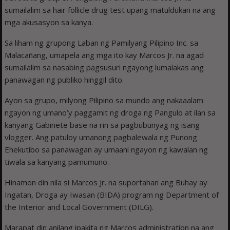
sumailalim sa hair follicle drug test upang matuldukan na ang
mga akusasyon sa kanya.
Sa liham ng grupong Laban ng Pamilyang Pilipino Inc. sa
Malacañang, umapela ang mga ito kay Marcos Jr. na agad
sumailalim sa nasabing pagsusuri ngayong lumalakas ang
panawagan ng publiko hinggil dito.
Ayon sa grupo, milyong Pilipino sa mundo ang nakaaalam
ngayon ng umano’y paggamit ng droga ng Pangulo at ilan sa
kanyang Gabinete base na rin sa pagbubunyag ng isang
vlogger. Ang patuloy umanong pagbalewala ng Punong
Ehekutibo sa panawagan ay umaani ngayon ng kawalan ng
tiwala sa kanyang pamumuno.
Hinamon din nila si Marcos Jr. na suportahan ang Buhay ay
Ingatan, Droga ay Iwasan (BIDA) program ng Department of
the Interior and Local Government (DILG).
Marapat din anilang ipakita ng Marcos administration na ang