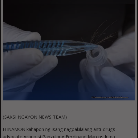
(SAKSI NGAYON NEWS TEAM)
HINAMON kahapon ng isang nagpakilalang anti-drugs
advocate group si Pangulong Ferdinand Marcos Jr. na