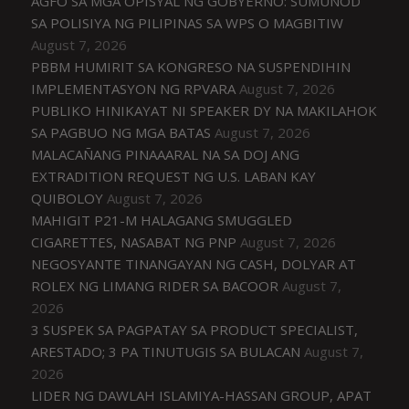
AGFO SA MGA OPISYAL NG GOBYERNO: SUMUNOD
SA POLISIYA NG PILIPINAS SA WPS O MAGBITIW
August 7, 2026
PBBM HUMIRIT SA KONGRESO NA SUSPENDIHIN
IMPLEMENTASYON NG RPVARA
August 7, 2026
PUBLIKO HINIKAYAT NI SPEAKER DY NA MAKILAHOK
SA PAGBUO NG MGA BATAS
August 7, 2026
MALACAÑANG PINAAARAL NA SA DOJ ANG
EXTRADITION REQUEST NG U.S. LABAN KAY
QUIBOLOY
August 7, 2026
MAHIGIT P21-M HALAGANG SMUGGLED
CIGARETTES, NASABAT NG PNP
August 7, 2026
NEGOSYANTE TINANGAYAN NG CASH, DOLYAR AT
ROLEX NG LIMANG RIDER SA BACOOR
August 7,
2026
3 SUSPEK SA PAGPATAY SA PRODUCT SPECIALIST,
ARESTADO; 3 PA TINUTUGIS SA BULACAN
August 7,
2026
LIDER NG DAWLAH ISLAMIYA-HASSAN GROUP, APAT