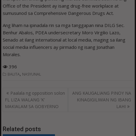
Office of the President ay isang drug-free workplace at
sumusunod sa Comprehensive Dangerous Drugs Act.
Ang liham na ipinadala rin sa mga tanggapan nina DILG Sec.
Benhur Abalos, PDEA undersecretary Moro Virgilio Lazo,
Senado at ilang international at local media, maging sa ilang
social media influencers ay pirmado ng isang Jonathan
Morales.
396
,
BALITA
NASYUNAL
Post
Paalala ng opposition solon
ANG KAUGALIANG PINOY NA
navigation
FL LIZA WALANG ‘K’
KINAGIGILIWAN NG IBANG
MAKIALAM SA GOBYERNO
LAHI
Related posts