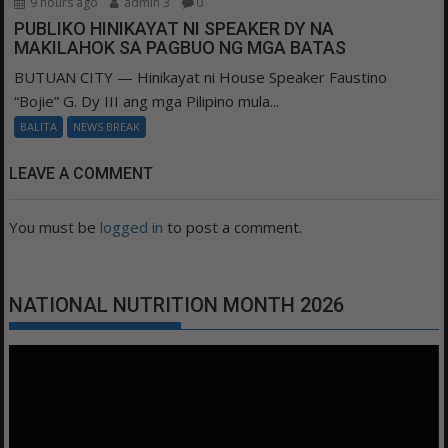
9 hours ago
admin 3
0
PUBLIKO HINIKAYAT NI SPEAKER DY NA
MAKILAHOK SA PAGBUO NG MGA BATAS
BUTUAN CITY — Hinikayat ni House Speaker Faustino
“Bojie” G. Dy III ang mga Pilipino mula...
BALITA
NEWS BREAK
LEAVE A COMMENT
You must be
logged in
to post a comment.
NATIONAL NUTRITION MONTH 2026
Video
Player