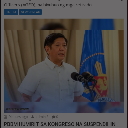
Officers (AGFO), na binubuo ng mga retirado...
BALITA
NEWS BREAK
9 hours ago
admin 3
0
PBBM HUMIRIT SA KONGRESO NA SUSPENDIHIN