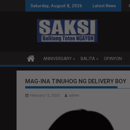
Skip
INAS SA WPS O MAGBITIW
T SA KONGRESO NA SUSPENDIHIN IMPLEMENTASYON NG RPVARA
PUBLIKO HINIKAYAT 
Saturday, August 8, 2026
Latest News
to
content
ANNIVERSARY
BALITA
OPINYON
MAG-INA TINUHOG NG DELIVERY BOY
February 12, 2020
admin