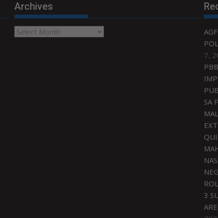
Archives
Re
Archives
AGF
POL
7, 
PBB
IMP
PUB
SA 
MAL
EXT
QU
MAH
NAS
NEG
ROL
3 S
ARE