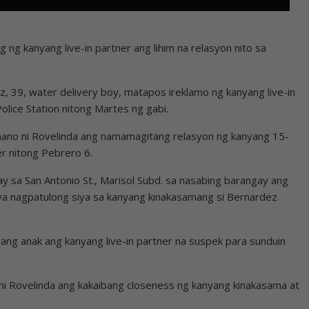
g kanyang live-in partner ang lihim na relasyon nito sa
, 39, water delivery boy, matapos ireklamo ng kanyang live-in
Police Station nitong Martes ng gabi.
ano ni Rovelinda ang namamagitang relasyon ng kanyang 15-
er nitong Pebrero 6.
y sa San Antonio St., Marisol Subd. sa nasabing barangay ang
ya nagpatulong siya sa kanyang kinakasamang si Bernardez
yang anak ang kanyang live-in partner na suspek para sunduin
ni Rovelinda ang kakaibang closeness ng kanyang kinakasama at