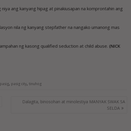
g niya ang kanyang hipag at pinakiusapan na komprontahin ang
 relasyon nila ng kanyang stepfather na nangako umanong mas
nampahan ng kasong qualified seduction at child abuse.
(NICK
,
,
pasig
pasig city
tinuhog
Dalagita, binosohan at minolestiya MANYAK SWAK SA
SELDA