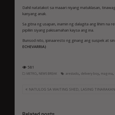
Dahil natatakot sa maaari niyang matuklasan, tinawa
kanyang anak.
Sa gitna ng usapan, inamin ng dalagita ang lihim na
pipiliin siyang pakisamahan kaysa ang ina.
Bunsod nito, ipinaaresto ng ginang ang suspek at si
ECHEVARRIA)
581
,
,
,
,
METRO
NEWS BREAK
arestado
delivery boy
mag-ina
Post
NATULOG SA WAITING SHED, LASING TINARAKAN
navigation
Related posts