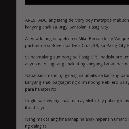
ARESTADO ang isang delivery boy matapos mabuking n
kanyang anak sa Brgy. Santolan, Pasig City.
Arestado ang suspek na si Mike Bernardez y Vasquez
partner na si Rovelinda Dela Cruz, 39, sa Pasig City 
Sa naantalang sumbong sa Pasig CPS, nadiskubre um
anyos na dalagitang anak at ng kanyang live-in partn
Napansin umano ng ginang na umalis sa kanilang baha
kanyang anak pagkagat ng dilim noong Pebrero 6 ka
para hanapin ito.
Lingid sa kanyang kaalaman ay hinihintay pala ng kan
ito at ilayo.
Nang makita ang hinahanap na anak napansin umano 
ng dalagita.