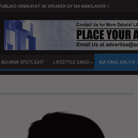
NI SPEAKER DY NA MAKILAHOK SA PAGBUO NG MGA BATAS
MALACAÑANG PINAAARAL NA S
ADUANA SPOTLIGHT
LIFESTYLE SAKSI
IBA PANG BALITA