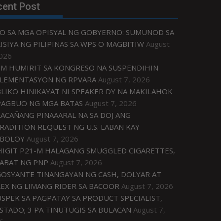
cent Post
O SA MGA OPISYAL NG GOBYERNO: SUMUNOD SA
ISIYA NG PILIPINAS SA WPS O MAGBITIW
August
2026
M HUMIRIT SA KONGRESO NA SUSPENDIHIN
LEMENTASYON NG RPVARA
August 7, 2026
LIKO HINIKAYAT NI SPEAKER DY NA MAKILAHOK
PAGBUO NG MGA BATAS
August 7, 2026
ACAÑANG PINAAARAL NA SA DOJ ANG
RADITION REQUEST NG U.S. LABAN KAY
IBOLOY
August 7, 2026
IGIT P21-M HALAGANG SMUGGLED CIGARETTES,
ABAT NG PNP
August 7, 2026
OSYANTE TINANGAYAN NG CASH, DOLYAR AT
EX NG LIMANG RIDER SA BACOOR
August 7, 2026
USPEK SA PAGPATAY SA PRODUCT SPECIALIST,
STADO; 3 PA TINUTUGIS SA BULACAN
August 7,