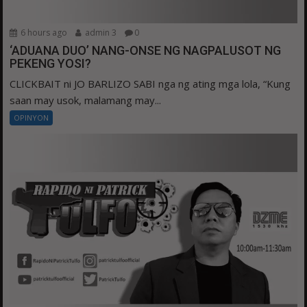
6 hours ago
admin 3
0
‘ADUANA DUO’ NANG-ONSE NG NAGPALUSOT NG
PEKENG YOSI?
CLICKBAIT ni JO BARLIZO SABI nga ng ating mga lola, “Kung
saan may usok, malamang may...
OPINYON