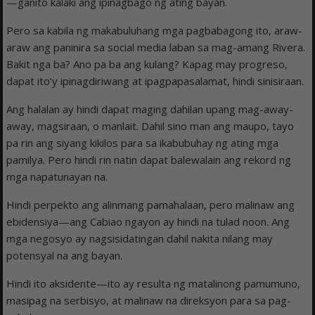
—ganito kalaki ang ipinagbago ng ating bayan.
Pero sa kabila ng makabuluhang mga pagbabagong ito, araw-
araw ang paninira sa social media laban sa mag-amang Rivera.
Bakit nga ba? Ano pa ba ang kulang? Kapag may progreso,
dapat ito’y ipinagdiriwang at ipagpapasalamat, hindi sinisiraan.
Ang halalan ay hindi dapat maging dahilan upang mag-away-
away, magsiraan, o manlait. Dahil sino man ang maupo, tayo
pa rin ang siyang kikilos para sa ikabubuhay ng ating mga
pamilya. Pero hindi rin natin dapat balewalain ang rekord ng
mga napatunayan na.
Hindi perpekto ang alinmang pamahalaan, pero malinaw ang
ebidensiya—ang Cabiao ngayon ay hindi na tulad noon. Ang
mga negosyo ay nagsisidatingan dahil nakita nilang may
potensyal na ang bayan.
Hindi ito aksidente—ito ay resulta ng matalinong pamumuno,
masipag na serbisyo, at malinaw na direksyon para sa pag-