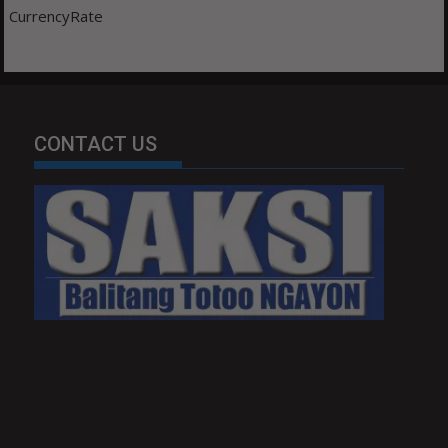
CurrencyRate
CONTACT US