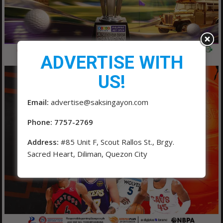
ADVERTISE WITH
US!
Email:
advertise@saksingayon.com
Phone: 7757-2769
Address:
#85 Unit F, Scout Rallos St., Brgy.
Sacred Heart, Diliman, Quezon City