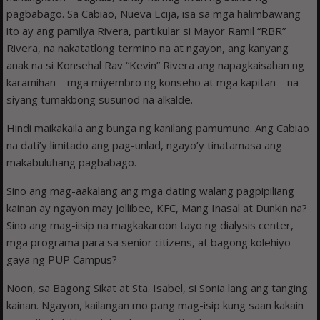
pagbabago. Sa Cabiao, Nueva Ecija, isa sa mga halimbawang
ito ay ang pamilya Rivera, partikular si Mayor Ramil “RBR”
Rivera, na nakatatlong termino na at ngayon, ang kanyang
anak na si Konsehal Rav “Kevin” Rivera ang napagkaisahan ng
karamihan—mga miyembro ng konseho at mga kapitan—na
siyang tumakbong susunod na alkalde.
Hindi maikakaila ang bunga ng kanilang pamumuno. Ang Cabiao
na dati’y limitado ang pag-unlad, ngayo’y tinatamasa ang
makabuluhang pagbabago.
Sino ang mag-aakalang ang mga dating walang pagpipiliang
kainan ay ngayon may Jollibee, KFC, Mang Inasal at Dunkin na?
Sino ang mag-iisip na magkakaroon tayo ng dialysis center,
mga programa para sa senior citizens, at bagong kolehiyo
gaya ng PUP Campus?
Noon, sa Bagong Sikat at Sta. Isabel, si Sonia lang ang tanging
kainan. Ngayon, kailangan mo pang mag-isip kung saan kakain