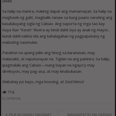
unlad.
Sa halip na manira, makinig dapat ang mamamayan. Sa halip na
maghasik ng galit, magbalik-tanaw sa kung paano narating ang
kasalukuyang sigla ng Cabiao. Ang suporta ng mga tao kay
Kuya Rav “Kevin” Rivera ay hindi dahil siya ay anak ng mayor,
kundi dahil nakita nila ang kahalagahan ng pagpapatuloy ng
mabuting nasimulan.
Panahon na upang piliin ang hinog sa karanasan, may
malasakit, at napatunayan na. Tigilan na ang paninira. Sa halip,
ipagmalaki ang Cabiao—isang bayan na ngayo’y may
direksyon, may pag-asa, at may kinabukasan.
Mabuhay po kayo, mga bossing, at God bless!
716
OPINYON
Post
P6.8-M SHABU NASABAT
MAGKAPATID NA VARGAS