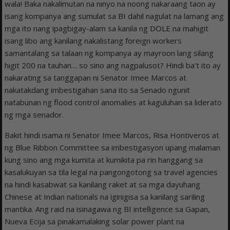
wala! Baka nakalimutan na ninyo na noong nakaraang taon ay
isang kompanya ang sumulat sa BI dahil nagulat na lamang ang
mga ito nang ipagbigay-alam sa kanila ng DOLE na mahigit
isang libo ang kanilang nakalistang foreign workers
samantalang sa talaan ng kompanya ay mayroon lang silang
higit 200 na tauhan… so sino ang nagpalusot? Hindi ba’t ito ay
nakarating sa tanggapan ni Senator Imee Marcos at
nakatakdang imbestigahan sana ito sa Senado ngunit
natabunan ng flood control anomalies at kaguluhan sa liderato
ng mga senador.
Bakit hindi isama ni Senator Imee Marcos, Risa Hontiveros at
ng Blue Ribbon Committee sa imbestigasyon upang malaman
kung sino ang mga kumita at kumikita pa rin hanggang sa
kasalukuyan sa tila legal na pangongotong sa travel agencies
na hindi kasabwat sa kanilang raket at sa mga dayuhang
Chinese at Indian nationals na iginigisa sa kanilang sariling
mantika. Ang raid na isinagawa ng BI intelligence sa Gapan,
Nueva Ecija sa pinakamalaking solar power plant na