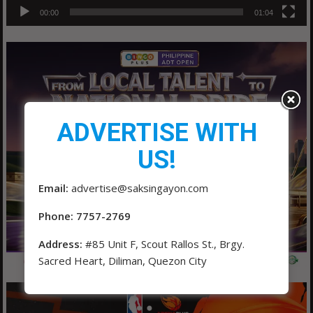
00:00
01:04
ADVERTISE WITH
US!
Email:
advertise@saksingayon.com
Phone: 7757-2769
Address:
#85 Unit F, Scout Rallos St., Brgy.
Sacred Heart, Diliman, Quezon City