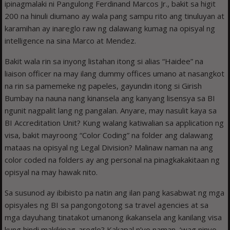
ipinagmalaki ni Pangulong Ferdinand Marcos Jr., bakit sa higit
200 na hinuli diumano ay wala pang sampu rito ang tinuluyan at
karamihan ay inareglo raw ng dalawang kumag na opisyal ng
intelligence na sina Marco at Mendez.
Bakit wala rin sa inyong listahan itong si alias “Haidee” na
liaison officer na may ilang dummy offices umano at nasangkot
na rin sa pamemeke ng papeles, gayundin itong si Girish
Bumbay na nauna nang kinansela ang kanyang lisensya sa BI
ngunit nagpalit lang ng pangalan. Anyare, may nasulit kaya sa
BI Accreditation Unit? Kung walang katiwalian sa application ng
visa, bakit mayroong “Color Coding” na folder ang dalawang
mataas na opisyal ng Legal Division? Malinaw naman na ang
color coded na folders ay ang personal na pinagkakakitaan ng
opisyal na may hawak nito.
Sa susunod ay ibibisto pa natin ang ilan pang kasabwat ng mga
opisyales ng BI sa pangongotong sa travel agencies at sa
mga dayuhang tinatakot umanong ikakansela ang kanilang visa
kung hindi makikipag-areglo? Kakapal n’yo naman, ‘wag ninyo