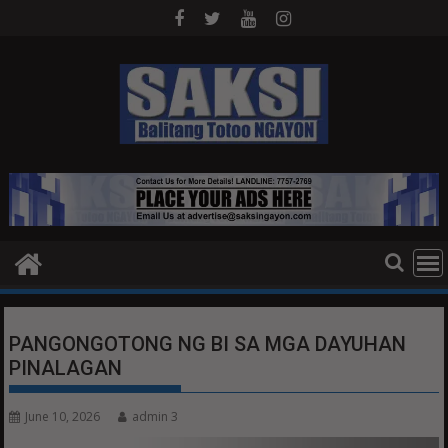
Skip
to
content
PANGONGOTONG NG BI SA MGA DAYUHAN
PINALAGAN
June 10, 2026
admin 3