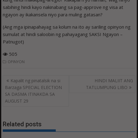
sabihing hindi kayo nakinabang sa pag-approve ng visa at
ngayon ay ikakansela niyo para muling gatasan?
(Ang mga ipinapahayag sa kolum na ito ay sariling opinyon ng
sumulat at hindi saloobin ng pahayagang SAKSI Ngayon –
Patnugot)
505
OPINYON
Post
Kapalit ng pinatalsik na si
HINDI MALIIT ANG
navigation
Barzaga SPECIAL ELECTION
TATLUMPUNG LIBO
SA DASMA ITINAKDA SA
AUGUST 29
Related posts