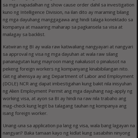
sa mga napadalhan ng show cause order dahil sa investigation
kuno ng Intelligence Division, na ilan dito ay maraming bilang
ng mga dayuhang manggagawa ang hindi talaga konektado sa
kompanya at maaaring maharap sa pagkansela sa visa at
mailagay sa backlist.
Katwiran ng BI ay wala raw katiwaliang nangyayari at nangyari
sa approval ng visa ng mga dayuhan at wala raw silang
pananagutan kung mayroon mang nakalusot o pinalusot na
pekeng foreign workers ng kompanyang kinabibilangan nito.
Giit ng ahensya ay ang Department of Labor and Employment
(DOLE) NCR ang dapat imbestigahan kung bakit nila inisyuhan
ng Alien Employment Permit ang mga dayuhang nag-apply ng
working visa, at ayon sa BI ay hindi na raw nila trabaho ang
mag-check kung legit ba talagang tauhan ng kompanya ang
isang foreign worker.
Unang-una sa application pa lang ng visa, wala bang lagayan na
nangyari? Baka tamaan kayo ng kidlat kung sasabihin ninyong