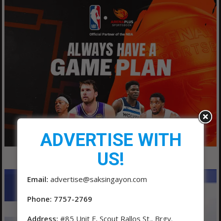
ADVERTISE WITH
US!
Email:
advertise@saksingayon.com
Phone: 7757-2769
Address:
#85 Unit F, Scout Rallos St., Brgy.