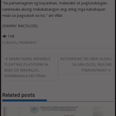
“Sa pamamagitan ng bayanihan, malasakit at pagtutulungan,
naniniwala akong makakabangon ang ating mga kababayan
mula sa pagsubok na ito,” ani Villar.
(DANNY BACOLOD)
198
,
BALITA
PROBINSIYA
Post
NAMATAANG MOVABLE
INTEGRIDAD NG MGA GUSALI
navigation
FLOATING PLATFORM SA
SA MALOLOS, MULING
BAJO DE MASINLOC,
PINASISIYASAT
IKINABAHALA NG PINAS
Related posts