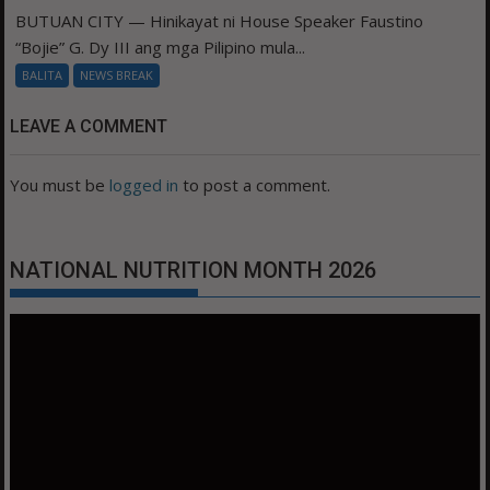
BUTUAN CITY — Hinikayat ni House Speaker Faustino
“Bojie” G. Dy III ang mga Pilipino mula...
BALITA
NEWS BREAK
LEAVE A COMMENT
You must be
logged in
to post a comment.
NATIONAL NUTRITION MONTH 2026
Video
Player