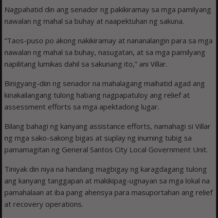
Nagpahatid din ang senador ng pakikiramay sa mga pamilyang
nawalan ng mahal sa buhay at naapektuhan ng sakuna.
“Taos-puso po akong nakikiramay at nananalangin para sa mga
nawalan ng mahal sa buhay, nasugatan, at sa mga pamilyang
napilitang lumikas dahil sa sakunang ito,” ani Villar.
Binigyang-diin ng senador na mahalagang maihatid agad ang
kinakailangang tulong habang nagpapatuloy ang relief at
assessment efforts sa mga apektadong lugar.
Bilang bahagi ng kanyang assistance efforts, namahagi si Villar
ng mga sako-sakong bigas at suplay ng inuming tubig sa
pamamagitan ng General Santos City Local Government Unit.
Tiniyak din niya na handang magbigay ng karagdagang tulong
ang kanyang tanggapan at makikipag-ugnayan sa mga lokal na
pamahalaan at iba pang ahensya para masuportahan ang relief
at recovery operations.