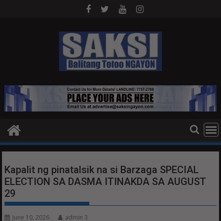
Skip
to
content
Kapalit ng pinatalsik na si Barzaga SPECIAL
ELECTION SA DASMA ITINAKDA SA AUGUST
29
June 10, 2026
admin 3