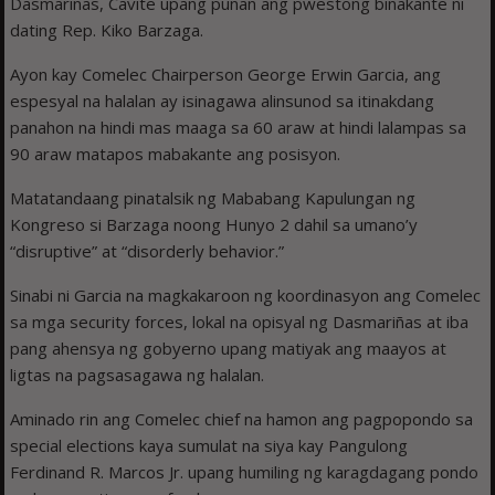
Dasmariñas, Cavite upang punan ang pwestong binakante ni
dating Rep. Kiko Barzaga.
Ayon kay Comelec Chairperson George Erwin Garcia, ang
espesyal na halalan ay isinagawa alinsunod sa itinakdang
panahon na hindi mas maaga sa 60 araw at hindi lalampas sa
90 araw matapos mabakante ang posisyon.
Matatandaang pinatalsik ng Mababang Kapulungan ng
Kongreso si Barzaga noong Hunyo 2 dahil sa umano’y
“disruptive” at “disorderly behavior.”
Sinabi ni Garcia na magkakaroon ng koordinasyon ang Comelec
sa mga security forces, lokal na opisyal ng Dasmariñas at iba
pang ahensya ng gobyerno upang matiyak ang maayos at
ligtas na pagsasagawa ng halalan.
Aminado rin ang Comelec chief na hamon ang pagpopondo sa
special elections kaya sumulat na siya kay Pangulong
Ferdinand R. Marcos Jr. upang humiling ng karagdagang pondo