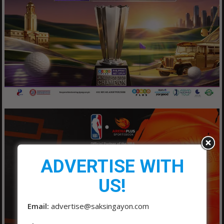
ADVERTISE WITH
US!
Email:
advertise@saksingayon.com