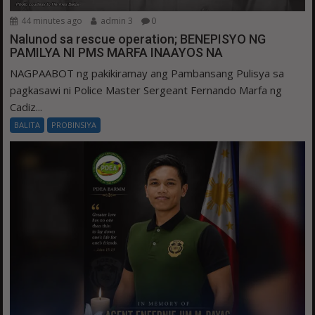
44 minutes ago
admin 3
0
Nalunod sa rescue operation; BENEPISYO NG
PAMILYA NI PMS MARFA INAAYOS NA
NAGPAABOT ng pakikiramay ang Pambansang Pulisya sa
pagkasawi ni Police Master Sergeant Fernando Marfa ng
Cadiz...
BALITA
PROBINSIYA