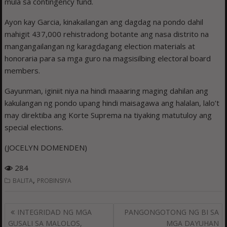
mula sa contingency fund.
Ayon kay Garcia, kinakailangan ang dagdag na pondo dahil
mahigit 437,000 rehistradong botante ang nasa distrito na
mangangailangan ng karagdagang election materials at
honoraria para sa mga guro na magsisilbing electoral board
members.
Gayunman, iginiit niya na hindi maaaring maging dahilan ang
kakulangan ng pondo upang hindi maisagawa ang halalan, lalo’t
may direktiba ang Korte Suprema na tiyaking matutuloy ang
special elections.
(JOCELYN DOMENDEN)
284
,
BALITA
PROBINSIYA
Post
INTEGRIDAD NG MGA
PANGONGOTONG NG BI SA
navigation
GUSALI SA MALOLOS,
MGA DAYUHAN