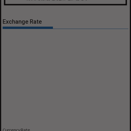
Exchange Rate
CurrencyRate