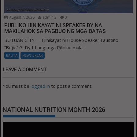
August 7, 2026
admin 3
0
PUBLIKO HINIKAYAT NI SPEAKER DY NA
MAKILAHOK SA PAGBUO NG MGA BATAS
BUTUAN CITY — Hinikayat ni House Speaker Faustino
“Bojie” G. Dy III ang mga Pilipino mula...
BALITA
NEWS BREAK
LEAVE A COMMENT
You must be
logged in
to post a comment.
NATIONAL NUTRITION MONTH 2026
Video
Player