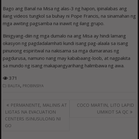
Bago ang Banal na Misa ng alas-3 ng hapon, ipinalabas ang
ilang videos tungkol sa buhay ni Pope Francis, na sinamahan ng
mga awiting pagsamba na inawit ng ilang grupo.
Binigyang-diin ng mga dumalo na ang Misa ay hindi lamang
okasyon ng pagdadalamhati kundi isang pag-alaala sa isang
pinunong espiritwal na nakisama sa mga dumaranas ng
pagdurusa, namuno nang may kababaang-loob, at nagpakita
sa mundo ng isang makapangyarihang halimbawa ng awa.
371
,
BALITA
PROBINSIYA
Post
PERMANENTE, MALINIS AT
COCO MARTIN, LITO LAPID
navigation
LIGTAS NA EVACUATION
UMIKOT SA QC
CENTERS ISINUSULONG NI
GO