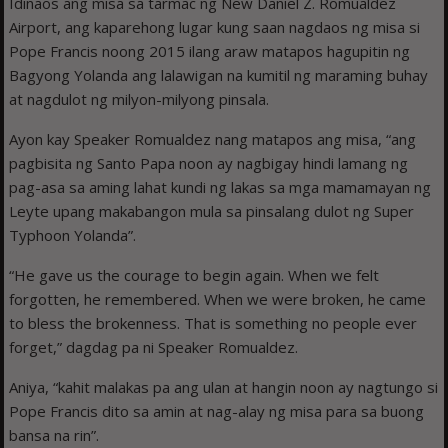
Idinaos ang misa sa tarmac ng New Daniel Z. Romualdez
Airport, ang kaparehong lugar kung saan nagdaos ng misa si
Pope Francis noong 2015 ilang araw matapos hagupitin ng
Bagyong Yolanda ang lalawigan na kumitil ng maraming buhay
at nagdulot ng milyon-milyong pinsala.
Ayon kay Speaker Romualdez nang matapos ang misa, “ang
pagbisita ng Santo Papa noon ay nagbigay hindi lamang ng
pag-asa sa aming lahat kundi ng lakas sa mga mamamayan ng
Leyte upang makabangon mula sa pinsalang dulot ng Super
Typhoon Yolanda”.
“He gave us the courage to begin again. When we felt
forgotten, he remembered. When we were broken, he came
to bless the brokenness. That is something no people ever
forget,” dagdag pa ni Speaker Romualdez.
Aniya, “kahit malakas pa ang ulan at hangin noon ay nagtungo si
Pope Francis dito sa amin at nag-alay ng misa para sa buong
bansa na rin”.