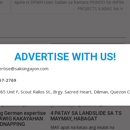
NA
Apela ni DPWH Usec Sadain sa Kamara PONDO SA INFRA
PROJECTS ILABAS NA
ADVERTISE WITH US!
ertise@saksingayon.com
57-2769
85 Unit F, Scout Rallos St., Brgy. Sacred Heart, Diliman, Quezon C
admin 3
0
7 hours ago
admin 3
0
ng German expertise
4 PATAY SA LANDSLIDE SA TS
LAWIG KAKAYAHAN
MAYMAY, HABAGAT
IDNAPPING
MAY apat na katao ang iniulat na