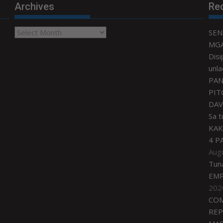
Archives
Re
Archives
SEN
MGA
Disi
unla
PAN
PIT
DAV
Sa 
KAK
4 P
Aug
Tun
EMP
202
COM
REP