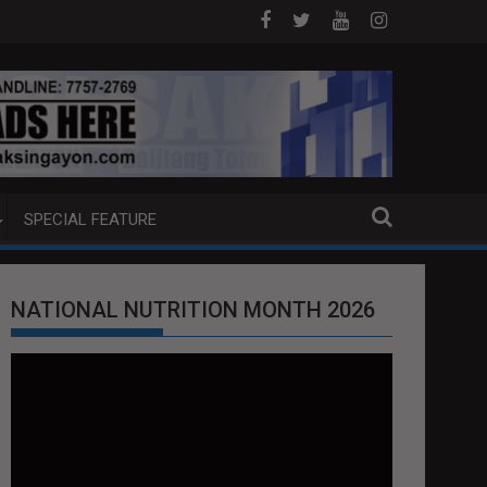
 DAVAO CITY
Sa tulong ng German expertise PNP PINALAWIG KAKAYAHAN
SEN.
SPECIAL FEATURE
NATIONAL NUTRITION MONTH 2026
Video
Player