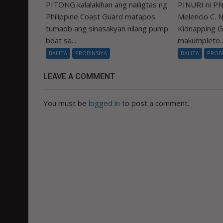
PITONG kalalakihan ang nailigtas ng
PINURI ni PN
Philippine Coast Guard matapos
Melencio C. Na
tumaob ang sinasakyan nilang pump
Kidnapping 
boat sa...
makumpleto..
BALITA
PROBINSIYA
BALITA
PROB
LEAVE A COMMENT
You must be
logged in
to post a comment.