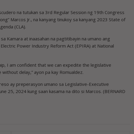
cudero na tutukan sa 3rd Regular Session ng 19th Congress
ong” Marcos Jr., na kanyang tinukoy sa kanyang 2023 State of
genda (CLA).
 sa Kamara at inaasahan na pagtitibayin na umano ang
 Electric Power Industry Reform Act (EPIRA) at National
p, I am confident that we can expedite the legislative
e without delay,” ayon pa kay Romualdez.
greso ay preperasyon umano sa Legislative-Executive
une 25, 2024 kung saan kasama na dito si Marcos. (BERNARD