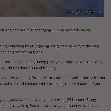
 bigas ng mula P10 hanggang P15 sa merkado na sa
to ng dalawang kapulungan ng Kongreso na iprayoridad ang
aba ang presyo ng bigas.
matapos ang kanilang unang pulong ng bagong presidente ng
sa Agudo residence sa Malacanang.
p towards ensuring food security and economic stability for our
dable for all Filipinos while boosting the livelihoods of our
uling pagbasa sa Kamara Mayo sa botong 231 pabor, 3 ang
amang ang aksyon ng Senado para tuluyang maamyendahan ang