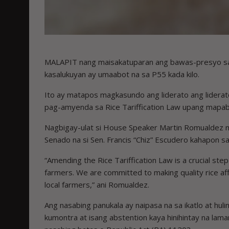
MALAPIT nang maisakatuparan ang bawas-presyo sa
kasalukuyan ay umaabot na sa P55 kada kilo.
Ito ay matapos magkasundo ang liderato ang lidera
pag-amyenda sa Rice Tariffication Law upang mapab
Nagbigay-ulat si House Speaker Martin Romualdez 
Senado na si Sen. Francis “Chiz” Escudero kahapon 
“Amending the Rice Tariffication Law is a crucial ste
farmers. We are committed to making quality rice affor
local farmers,” ani Romualdez.
Ang nasabing panukala ay naipasa na sa ikatlo at h
kumontra at isang abstention kaya hinihintay na l