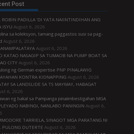
cent Post
. ROBIN PADILLA ‘DI YATA NAIINTINDIHAN ANG
 ISYU
August 6, 2026
plina sa koleksyon, tamang paggastos susi sa pag-
d
August 6, 2026
ANAMPALATAYA
August 6, 2026
O KATAO NASAGIP SA TUMAOB NA PUMP BOAT SA
AO CITY
August 6, 2026
tulong ng German expertise PNP PINALAWIG
AYAHAN KONTRA KIDNAPPING
August 6, 2026
ATAY SA LANDSLIDE SA TS MAYMAY, HABAGAT
ust 6, 2026
awan ng bakal sa Pampanga pinaiimbestigahan MGA
LEYADO NABINGI, NANLABO PANINGIN
August 6,
6
MODORE TARRIELA, SINAGOT MGA PARATANG NI
. PULONG DUTERTE
August 6, 2026