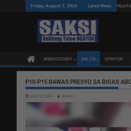
Skip
astos susi sa pag-unlad
PANANAMPALATAYA
Friday, August 7, 2026
Latest News
to
content
ANNIVERSARY
BALITA
OPINYON
P10-P15 BAWAS PRESYO SA BIGAS AB
June 13, 2024
admin 3