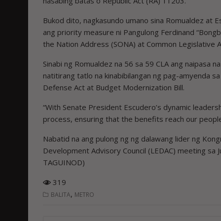
nasabing batas o Republic Act (RA) 11203.
Bukod dito, nagkasundo umano sina Romualdez at Es
ang priority measure ni Pangulong Ferdinand “Bongb
the Nation Address (SONA) at Common Legislative A
Sinabi ng Romualdez na 56 sa 59 CLA ang naipasa na
natitirang tatlo na kinabibilangan ng pag-amyenda sa
Defense Act at Budget Modernization Bill.
“With Senate President Escudero’s dynamic leadershi
process, ensuring that the benefits reach our peopl
Nabatid na ang pulong ng ng dalawang lider ng Kon
Development Advisory Council (LEDAC) meeting sa J
TAGUINOD)
319
,
BALITA
METRO