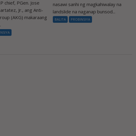
P chief, PGen. Jose
nasawi sanhi ng magkahiwalay na
rtatez, Jr., ang Anti-
landslide na naganap bunsod...
Group (AKG) makaraang
BALITA
PROBINSIYA
.
INSIYA