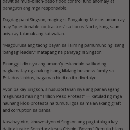
dawit sa multi-billion-peso flood control fund anomaly at
panagutin ang mga responsable.
Dagdag pa ni Singson, maging si Pangulong Marcos umano ay
may “questionable contractors” sa Ilocos Norte, kung saan
aniya ay talamak ang katiwalian.
“Magdurusa ang taong bayan sa ilalim ng pamumuno ng isang
‘bangag’ leader,” matapang na pahayag ni Singson.
Binanggit din niya ang umano’y eskandalo sa likod ng
pagkamatay ng anak ng isang kilalang business family sa
Estados Unidos, bagaman hindi na ito dinetalye.
Ayon pa kay Singson, sinusuportahan niya ang panawagang
maglunsad muli ng “Trillion Peso Protest” — katulad ng mga
naunang kilos-protesta na tumutuligsa sa malawakang graft
and corruption sa bansa.
Kasabay nito, kinuwestyon ni Singson ang pagtatalaga kay
dating Justice Secretary Jesus Crispin “Boying” Remulla bilang