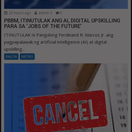
20 hours ago
admin 3
0
PBBM, ITINUTULAK ANG AI, DIGITAL UPSKILLING
PARA SA ‘JOBS OF THE FUTURE’
ITINUTULAK ni Pangulong Ferdinand R. Marcos Jr. ang
pagpapalawak ng artificial intelligence (AI) at digital
upskilling...
BALITA
METRO