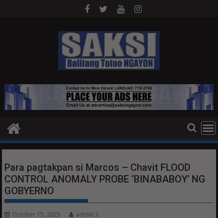
Skip
to
content
Para pagtakpan si Marcos – Chavit FLOOD
CONTROL ANOMALY PROBE ‘BINABABOY’ NG
GOBYERNO
October 15, 2025
admin 3