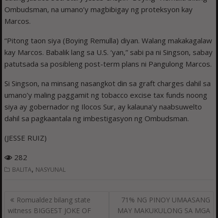
Ombudsman, na umano’y magbibigay ng proteksyon kay
Marcos.
“Pitong taon siya (Boying Remulla) diyan. Walang makakagalaw
kay Marcos. Babalik lang sa U.S. ‘yan,” sabi pa ni Singson, sabay
patutsada sa posibleng post-term plans ni Pangulong Marcos.
Si Singson, na minsang nasangkot din sa graft charges dahil sa
umano’y maling paggamit ng tobacco excise tax funds noong
siya ay gobernador ng Ilocos Sur, ay kalauna’y naabsuwelto
dahil sa pagkaantala ng imbestigasyon ng Ombudsman.
(JESSE RUIZ)
282
,
BALITA
NASYUNAL
Post
Romualdez bilang state
71% NG PINOY UMAASANG
navigation
witness BIGGEST JOKE OF
MAY MAKUKULONG SA MGA