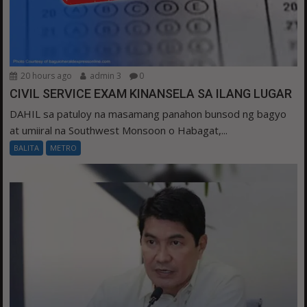
20 hours ago
admin 3
0
CIVIL SERVICE EXAM KINANSELA SA ILANG LUGAR
DAHIL sa patuloy na masamang panahon bunsod ng bagyo
at umiiral na Southwest Monsoon o Habagat,...
BALITA
METRO