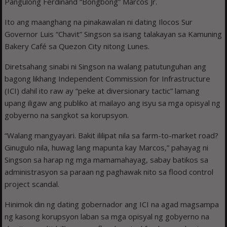
Pangulong Ferdinand “Bongbong” Marcos Jr.
Ito ang maanghang na pinakawalan ni dating Ilocos Sur
Governor Luis “Chavit” Singson sa isang talakayan sa Kamuning
Bakery Café sa Quezon City nitong Lunes.
Diretsahang sinabi ni Singson na walang patutunguhan ang
bagong likhang Independent Commission for Infrastructure
(ICI) dahil ito raw ay “peke at diversionary tactic” lamang
upang iligaw ang publiko at mailayo ang isyu sa mga opisyal ng
gobyerno na sangkot sa korupsyon.
“Walang mangyayari. Bakit ililipat nila sa farm-to-market road?
Ginugulo nila, huwag lang mapunta kay Marcos,” pahayag ni
Singson sa harap ng mga mamamahayag, sabay batikos sa
administrasyon sa paraan ng paghawak nito sa flood control
project scandal.
Hinimok din ng dating gobernador ang ICI na agad magsampa
ng kasong korupsyon laban sa mga opisyal ng gobyerno na