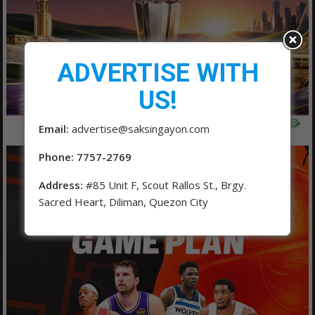
ADVERTISE WITH
US!
Email:
advertise@saksingayon.com
Phone: 7757-2769
Address:
#85 Unit F, Scout Rallos St., Brgy.
Sacred Heart, Diliman, Quezon City