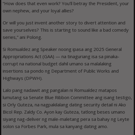
“How does that even work? You’ll betray the President, your
own nephew, and your loyal allies?
Or will you just invent another story to divert attention and
save yourselves? This is starting to sound like a bad comedy
series,” ani Polong.
Si Romualdez ang Speaker noong ipasa ang 2025 General
Appropriations Act (GAA) — na tinaguriang isa sa pinaka-
corrupt na national budget dahil umano sa malalaking
insertions sa pondo ng Department of Public Works and
Highways (DPWH).
Lalo pang nadawit ang pangalan ni Romualdez matapos
lumutang sa Senate Blue Ribbon Committee ang isang testigo,
si Orly Guteza, na nagpakilalang dating security detail ni Ako
Bicol Rep. Zaldy Co. Ayon kay Guteza, tatlong beses umano
siyang nag-deliver ng male-maletang pera sa bahay ng Leyte
solon sa Forbes Park, mula sa kanyang dating amo.