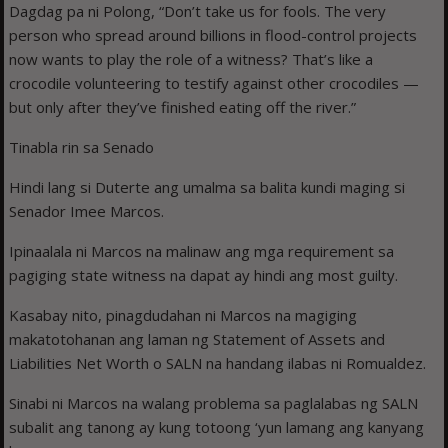
Dagdag pa ni Polong, “Don’t take us for fools. The very
person who spread around billions in flood-control projects
now wants to play the role of a witness? That’s like a
crocodile volunteering to testify against other crocodiles —
but only after they’ve finished eating off the river.”
Tinabla rin sa Senado
Hindi lang si Duterte ang umalma sa balita kundi maging si
Senador Imee Marcos.
Ipinaalala ni Marcos na malinaw ang mga requirement sa
pagiging state witness na dapat ay hindi ang most guilty.
Kasabay nito, pinagdudahan ni Marcos na magiging
makatotohanan ang laman ng Statement of Assets and
Liabilities Net Worth o SALN na handang ilabas ni Romualdez.
Sinabi ni Marcos na walang problema sa paglalabas ng SALN
subalit ang tanong ay kung totoong ‘yun lamang ang kanyang