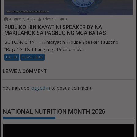
August 7, 2026
admin 3
0
PUBLIKO HINIKAYAT NI SPEAKER DY NA
MAKILAHOK SA PAGBUO NG MGA BATAS
BUTUAN CITY — Hinikayat ni House Speaker Faustino
“Bojie” G. Dy III ang mga Pilipino mula...
BALITA
NEWS BREAK
LEAVE A COMMENT
You must be
logged in
to post a comment.
NATIONAL NUTRITION MONTH 2026
Video
Player