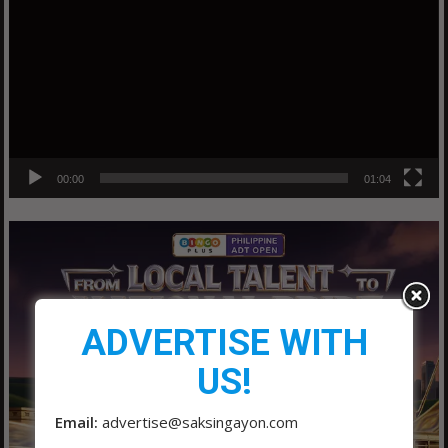
00:00
01:04
ADVERTISE WITH
US!
Email:
advertise@saksingayon.com