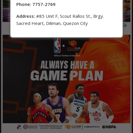
Phone: 7757-2769
Address:
#85 Unit F, Scout Rallos St., Brgy.
Sacred Heart, Diliman, Quezon City