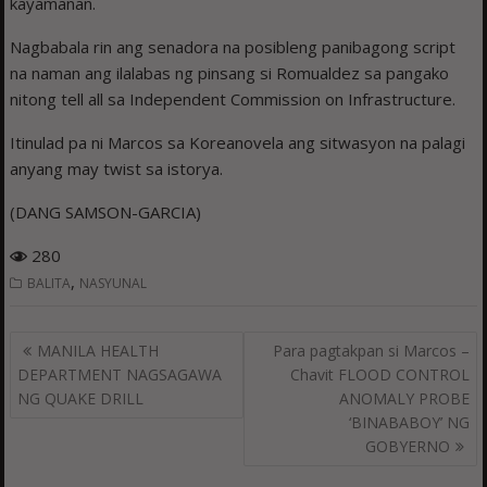
kayamanan.
Nagbabala rin ang senadora na posibleng panibagong script
na naman ang ilalabas ng pinsang si Romualdez sa pangako
nitong tell all sa Independent Commission on Infrastructure.
Itinulad pa ni Marcos sa Koreanovela ang sitwasyon na palagi
anyang may twist sa istorya.
(DANG SAMSON-GARCIA)
280
,
BALITA
NASYUNAL
Post
MANILA HEALTH
Para pagtakpan si Marcos –
navigation
DEPARTMENT NAGSAGAWA
Chavit FLOOD CONTROL
NG QUAKE DRILL
ANOMALY PROBE
‘BINABABOY’ NG
GOBYERNO