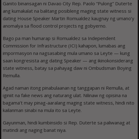
Ganito binansagan ni Davao City Rep. Paolo “Pulong” Duterte
ang kumakalat na balitang posibleng maging state witness si
dating House Speaker Martin Romualdez kaugnay ng umano’y
anomalya sa flood control projects ng gobyerno.
Bago pa man humarap si Romualdez sa Independent
Commission for Infrastructure (ICI) kahapon, lumabas ang
impormasyon na nagsasabing mula umano sa Leyte — kung
saan kongresista ang dating Speaker — ang ikinokonsiderang
state witness, batay sa pahayag daw ni Ombudsman Boying
Remulla.
Agad naman itong pinabulaanan ng tanggapan ni Remulla, at
iginiit na fake news ang naturang ulat. Nilinaw ng opisina na
bagama’t may pinag-aaralang maging state witness, hindi nito
kailanman sinabi na mula ito sa Leyte.
Gayunman, hindi kumbinsido si Rep. Duterte sa paliwanag at
matindi ang naging banat niya.