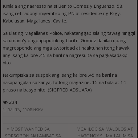
Kinilala ang naaresto na si Benito Gomez y Enguanzo, 58,
isang retiradong miyembro ng PN at residente ng Brgy.
Kabulusan, Magallanes, Cavite.
Sa ulat ng Magallanes Police, nakatanggap sila ng tawag hinggil
sa umano’y pagpapaputok ng baril ni Gomez dahilan upang
magresponde ang mga awtoridad at naaktuhan itong hawak
ang isang kalibre .45 na baril na nagresulta sa pagkakadakip
nito.
Nakumpiska sa suspek ang isang kalibre .45 na baril na
nakapangalan sa kanya, tatlong magazine, 15 na bala at 14
piraso na basyo nito. (SIGFRED ADSUARA)
234
,
BALITA
PROBINSIYA
Post
MOST WANTED SA
MGA ILOG SA MALOLOS AT
navigation
SORSOGON NALAMBAT SA
HAGONOY SUMAILALIM SA