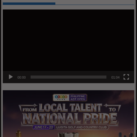
Video
Player
00:00
01:04