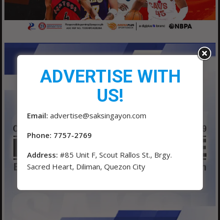
ADVERTISE WITH
US!
Email:
advertise@saksingayon.com
Phone: 7757-2769
Address:
#85 Unit F, Scout Rallos St., Brgy.
Sacred Heart, Diliman, Quezon City