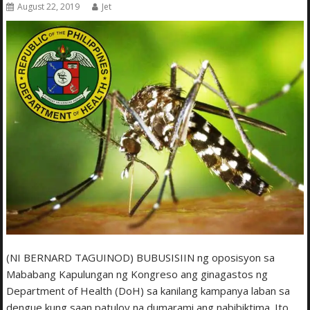
August 22, 2019
Jet
(NI BERNARD TAGUINOD) BUBUSISIIN ng oposisyon sa
Mababang Kapulungan ng Kongreso ang ginagastos ng
Department of Health (DoH) sa kanilang kampanya laban sa
dengue kung saan patuloy na dumarami ang nabibiktima. Ito