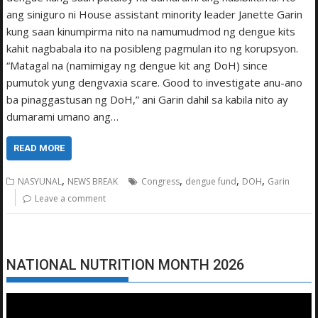
ang siniguro ni House assistant minority leader Janette Garin
kung saan kinumpirma nito na namumudmod ng dengue kits
kahit nagbabala ito na posibleng pagmulan ito ng korupsyon.
“Matagal na (namimigay ng dengue kit ang DoH) since
pumutok yung dengvaxia scare. Good to investigate anu-ano
ba pinaggastusan ng DoH,” ani Garin dahil sa kabila nito ay
dumarami umano ang…
READ MORE
,
,
,
,
NASYUNAL
NEWS BREAK
Congress
dengue fund
DOH
Garin
Leave a comment
NATIONAL NUTRITION MONTH 2026
Video