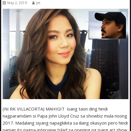
May 2, 2019
Jet
(NI RK VILLACORTA) MAHIGIT isang taon ding hindi
nagparamdam si Papa John Lloyd Cruz sa showbiz mula noong
2017. Madalang siyang napagkikita sa iilang okasyon pero hindi
naman ito nagpa-interview tulad sa opening ng isang art show