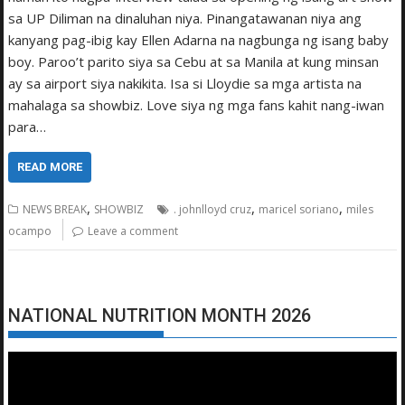
sa UP Diliman na dinaluhan niya. Pinangatawanan niya ang
kanyang pag-ibig kay Ellen Adarna na nagbunga ng isang baby
boy. Paroo’t parito siya sa Cebu at sa Manila at kung minsan
ay sa airport siya nakikita. Isa si Lloydie sa mga artista na
mahalaga sa showbiz. Love siya ng mga fans kahit nang-iwan
para…
READ MORE
,
,
,
NEWS BREAK
SHOWBIZ
. johnlloyd cruz
maricel soriano
miles
ocampo
Leave a comment
NATIONAL NUTRITION MONTH 2026
Video
Player