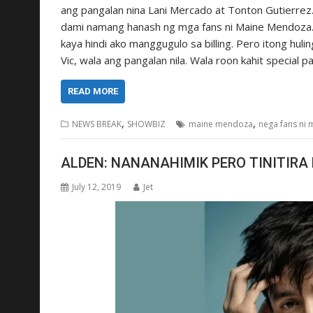
ang pangalan nina Lani Mercado at Tonton Gutierrez. 
dami namang hanash ng mga fans ni Maine Mendoza. Sa
kaya hindi ako manggugulo sa billing. Pero itong huli
Vic, wala ang pangalan nila. Wala roon kahit special pa
READ MORE
,
,
NEWS BREAK
SHOWBIZ
maine mendoza
nega fans ni 
ALDEN: NANANAHIMIK PERO TINITIRA 
July 12, 2019
Jet