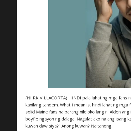
(NI RK VILLACORTA) HINDI pala lahat ng mga fans n
kanilang tandem. What I mean is, hindi lahat ng mga 
solid Maine fans na parang niloloko lang ni Alden ang id
boyfie ngayon ng dalaga. Nagulat ako na ang isang ka
kuwan daw siya?” Anong kuwan? Naitanong…