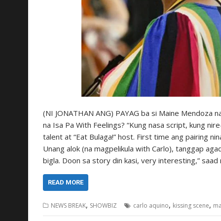
(NI JONATHAN ANG) PAYAG ba si Maine Mendoza na m
na Isa Pa With Feelings? “Kung nasa script, kung ni
talent at “Eat Bulaga!” host. First time ang pairing ni
Unang alok (na magpelikula with Carlo), tanggap agad
bigla. Doon sa story din kasi, very interesting,” sa
READ MORE
,
,
,
NEWS BREAK
SHOWBIZ
carlo aquino
kissing scene
ma