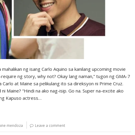
ahalikan ng isang Carlo Aquino sa kanilang upcoming movie
re-require ng story, why not? Okay lang naman,” tugon ng GMA-7
na Carlo at Maine sa pelikulang ito sa direksyon ni Prime Cruz.
 ni Maine? “Hindi na ako nag-isip. Go na. Super na-excite ako
ad ng Kapuso actress…
ine mendoza
Leave a comment