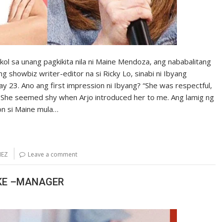
ol sa unang pagkikita nila ni Maine Mendoza, ang nababalitang
ng showbiz writer-editor na si Ricky Lo, sinabi ni Ibyang
ay 23. Ano ang first impression ni Ibyang? “She was respectful,
a!’ She seemed shy when Arjo introduced her to me. Ang lamig ng
on si Maine mula…
HEZ
Leave a comment
PEKE –MANAGER