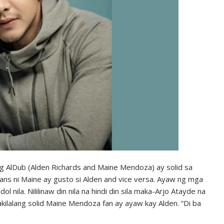
g AlDub (Alden Richards and Maine Mendoza) ay solid sa
fans ni Maine ay gusto si Alden and vice versa. Ayaw ng mga
ol nila. Nililinaw din nila na hindi din sila maka-Arjo Atayde na
kilalang solid Maine Mendoza fan ay ayaw kay Alden. “Di ba