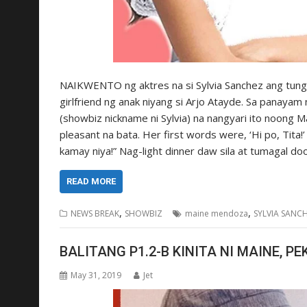
NAIKWENTO ng aktres na si Sylvia Sanchez ang tungk
girlfriend ng anak niyang si Arjo Atayde. Sa panayam 
(showbiz nickname ni Sylvia) na nangyari ito noong M
pleasant na bata. Her first words were, ‘Hi po, Tit
kamay niya!” Nag-light dinner daw sila at tumagal do
READ MORE
,
,
NEWS BREAK
SHOWBIZ
maine mendoza
SYLVIA SANC
BALITANG P1.2-B KINITA NI MAINE, 
May 31, 2019
Jet