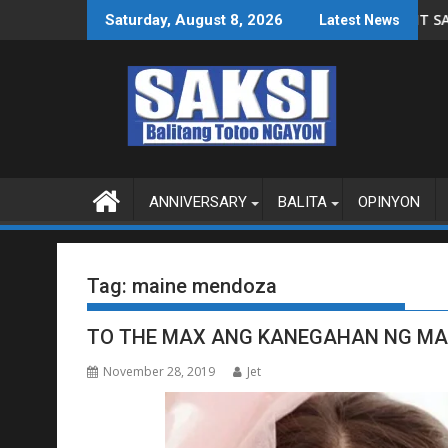
Skip
UNOD SA POLISIYA NG PILIPINAS SA WPS O MAGBITIW
PBBM HUMIRIT SA KONGRESO NA SUSPENDIHIN I
Saturday, August 8, 2026
Latest News
to
content
ANNIVERSARY
BALITA
OPINYON
Tag:
maine mendoza
TO THE MAX ANG KANEGAHAN NG MA
November 28, 2019
Jet