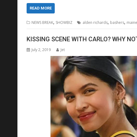
READ MORE
,
,
,
NEWS BREAK
SHOWBIZ
alden richards
bashers
main
KISSING SCENE WITH CARLO? WHY NO
July 2, 2019
Jet