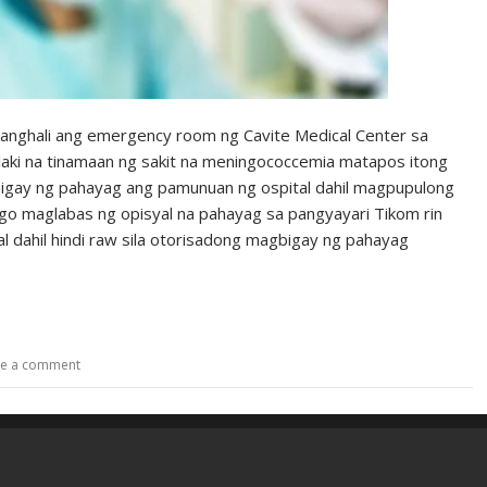
nghali ang emergency room ng Cavite Medical Center sa
laki na tinamaan ng sakit na meningococcemia matapos itong
gay ng pahayag ang pamunuan ng ospital dahil magpupulong
o maglabas ng opisyal na pahayag sa pangyayari Tikom rin
al dahil hindi raw sila otorisadong magbigay ng pahayag
ve a comment