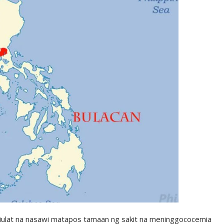
niulat na nasawi matapos tamaan ng sakit na meninggococemia