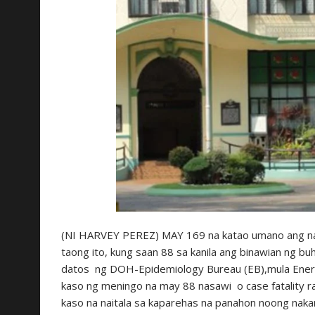
(NI HARVEY PEREZ) MAY 169 na katao umano ang na
taong ito, kung saan 88 sa kanila ang binawian ng b
datos ng DOH-Epidemiology Bureau (EB),mula Enero
kaso ng meningo na may 88 nasawi o case fatality 
kaso na naitala sa kaparehas na panahon noong nak