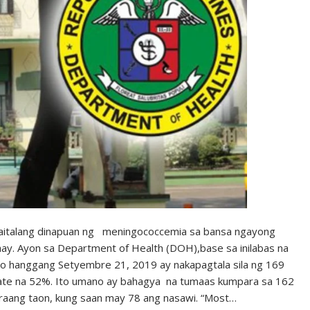
italang dinapuan ng meningococcemia sa bansa ngayong
uhay. Ayon sa Department of Health (DOH),base sa inilabas na
 hanggang Setyembre 21, 2019 ay nakapagtala sila ng 169
rate na 52%. Ito umano ay bahagya na tumaas kumpara sa 162
araang taon, kung saan may 78 ang nasawi. “Most…