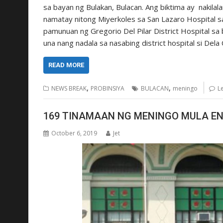
sa bayan ng Bulakan, Bulacan. Ang biktima ay nakilala
namatay nitong Miyerkoles sa San Lazaro Hospital sa
pamunuan ng Gregorio Del Pilar District Hospital sa
una nang nadala sa nasabing district hospital si Dela
READ MORE
,
,
NEWS BREAK
PROBINSIYA
BULACAN
meningo
L
169 TINAMAAN NG MENINGO MULA E
October 6, 2019
Jet