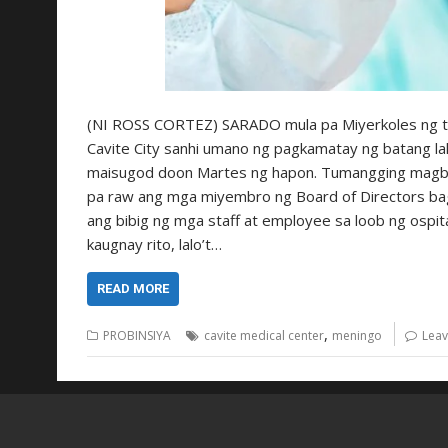
(NI ROSS CORTEZ) SARADO mula pa Miyerkoles ng ta
Cavite City sanhi umano ng pagkamatay ng batang la
maisugod doon Martes ng hapon. Tumangging magbi
pa raw ang mga miyembro ng Board of Directors bag
ang bibig ng mga staff at employee sa loob ng ospit
kaugnay rito, lalo’t…
READ MORE
,
PROBINSIYA
cavite medical center
meningo
Lea