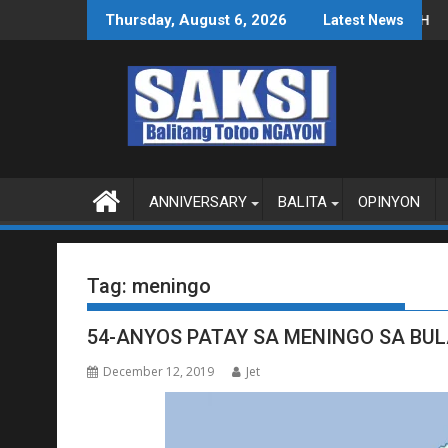
Skip
e, Smart Dental Tech
LITIKA KAYSA LEGAL SA IMPEACHMENT TRIAL
LOCALIZED PEACE TALKS M
Thursday, August 6, 2026
Latest News
to
content
ANNIVERSARY
BALITA
OPINYON
Tag:
meningo
54-ANYOS PATAY SA MENINGO SA BU
December 12, 2019
Jet