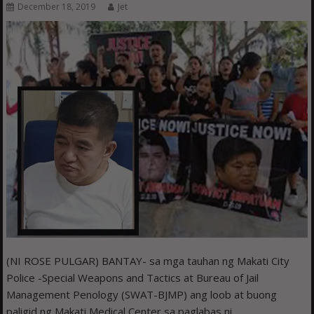
December 18, 2019
Jet
(NI ROSE PULGAR) BANTAY- sa mga tauhan ng Makati City
Police -Special Weapons and Tactics at Bureau of Jail
Management Penology (SWAT-BJMP) ang loob at buong
paligid ng Makati Medical Center sa paglabas ni