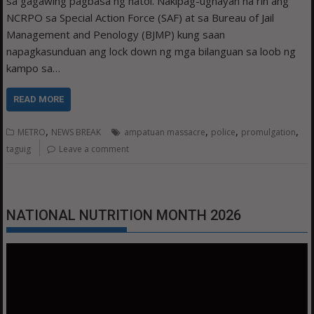
sa gagawing pagbasa ng hatol. Nakipag-ugnayan na rin ang
NCRPO sa Special Action Force (SAF) at sa Bureau of Jail
Management and Penology (BJMP) kung saan
napagkasunduan ang lock down ng mga bilanguan sa loob ng
kampo sa…
READ MORE
,
,
,
,
METRO
NEWS BREAK
ampatuan massacre
police
promulgation
taguig
Leave a comment
NATIONAL NUTRITION MONTH 2026
Video
Player