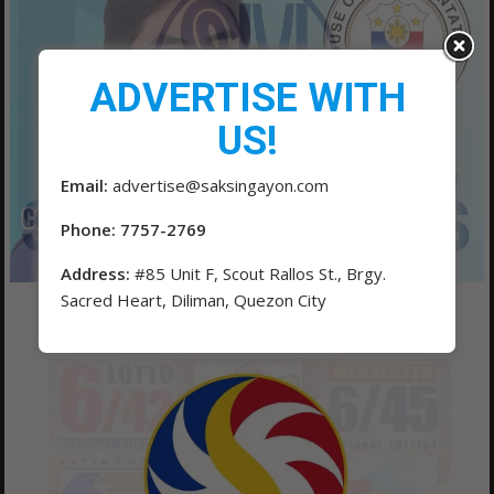
ADVERTISE WITH
US!
Email:
advertise@saksingayon.com
Phone: 7757-2769
Address:
#85 Unit F, Scout Rallos St., Brgy.
Sacred Heart, Diliman, Quezon City