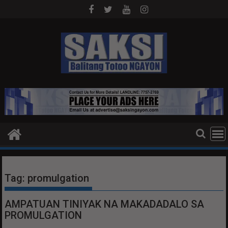
Skip
to
content
Tag:
promulgation
AMPATUAN TINIYAK NA MAKADADALO SA
PROMULGATION