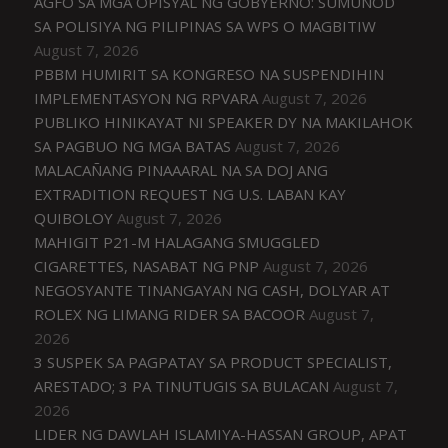
AGFO SA MGA OPISYAL NG GOBYERNO: SUMUNOD
SA POLISIYA NG PILIPINAS SA WPS O MAGBITIW
August 7, 2026
PBBM HUMIRIT SA KONGRESO NA SUSPENDIHIN
IMPLEMENTASYON NG RPVARA
August 7, 2026
PUBLIKO HINIKAYAT NI SPEAKER DY NA MAKILAHOK
SA PAGBUO NG MGA BATAS
August 7, 2026
MALACAÑANG PINAAARAL NA SA DOJ ANG
EXTRADITION REQUEST NG U.S. LABAN KAY
QUIBOLOY
August 7, 2026
MAHIGIT P21-M HALAGANG SMUGGLED
CIGARETTES, NASABAT NG PNP
August 7, 2026
NEGOSYANTE TINANGAYAN NG CASH, DOLYAR AT
ROLEX NG LIMANG RIDER SA BACOOR
August 7,
2026
3 SUSPEK SA PAGPATAY SA PRODUCT SPECIALIST,
ARESTADO; 3 PA TINUTUGIS SA BULACAN
August 7,
2026
LIDER NG DAWLAH ISLAMIYA-HASSAN GROUP, APAT