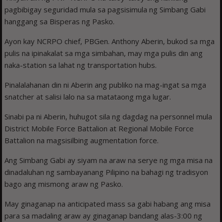
pagbibigay seguridad mula sa pagsisimula ng Simbang Gabi
hanggang sa Bisperas ng Pasko.
Ayon kay NCRPO chief, PBGen. Anthony Aberin, bukod sa mga
pulis na ipinakalat sa mga simbahan, may mga pulis din ang
naka-station sa lahat ng transportation hubs.
Pinalalahanan din ni Aberin ang publiko na mag-ingat sa mga
snatcher at salisi lalo na sa matataong mga lugar.
Sinabi pa ni Aberin, huhugot sila ng dagdag na personnel mula
District Mobile Force Battalion at Regional Mobile Force
Battalion na magsisilbing augmentation force.
Ang Simbang Gabi ay siyam na araw na serye ng mga misa na
dinadaluhan ng sambayanang Pilipino na bahagi ng tradisyon
bago ang mismong araw ng Pasko.
May ginaganap na anticipated mass sa gabi habang ang misa
para sa madaling araw ay ginaganap bandang alas-3:00 ng