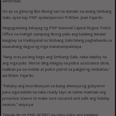
awtoridad.
Ito ay sa gitna ng libo-libong tao na dumalo sa unang Simbang
Gabi, ayon kay PNP spokesperson P/BGen. Jean Fajardo.
Magugunitang inihayag ng PNP National Capital Region Police
Office na mahigit sampung libong pulis ang kanilang ikinalat
kaugnay sa tradisyunal na Simbang Gabi bilang paghahanda sa
inaasahang dagsa ng mga mananampalataya.
“Ilang oras pa lang bago ang Simbang Gabi, naka-deploy na
ang mga pulis. Meron ding inilagay na police assistance desk,
maliban pa sa mobile at police patrol sa paligid ng simbahan,”
ani BGen. Fajardo.
“Patuloy ang koordinasyon sa ibang ahensya ng gobyerno
para siguraduhin na naka-ready tayo at name-maintain ang
proactive stance to make sure secured and safe ang holiday
season,” aniya pa.
Tiniyak din ng PNP-NCRPO na tuloy-tuloy ang kanilang