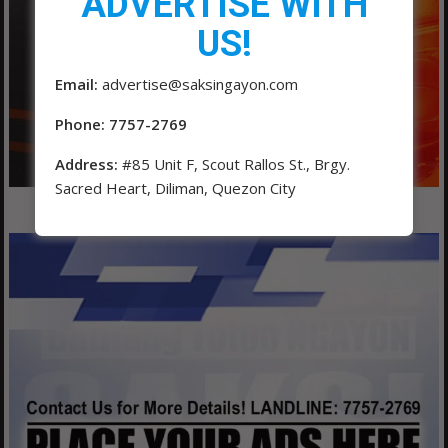
ADVERTISE WITH
US!
Email:
advertise@saksingayon.com
Phone: 7757-2769
Address:
#85 Unit F, Scout Rallos St., Brgy.
Sacred Heart, Diliman, Quezon City