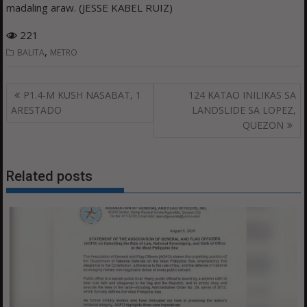
madaling araw. (JESSE KABEL RUIZ)
221
,
BALITA
METRO
Post
P1.4-M KUSH NASABAT, 1
124 KATAO INILIKAS SA
navigation
ARESTADO
LANDSLIDE SA LOPEZ,
QUEZON
Related posts