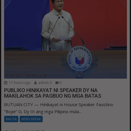
17 hours ago
admin 3
0
PUBLIKO HINIKAYAT NI SPEAKER DY NA
MAKILAHOK SA PAGBUO NG MGA BATAS
BUTUAN CITY — Hinikayat ni House Speaker Faustino
“Bojie” G. Dy III ang mga Pilipino mula...
BALITA
NEWS BREAK