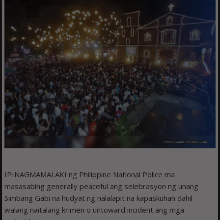
IPINAGMAMALAKI ng Philippine National Police ma
masasabing generally peaceful ang selebrasyon ng unang
Simbang Gabi na hudyat ng nalalapit na kapaskuhan dahil
walang naitalang krimen o untoward incident ang mga