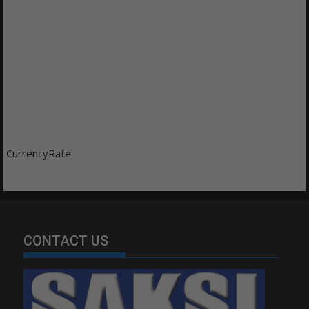
CurrencyRate
CONTACT US